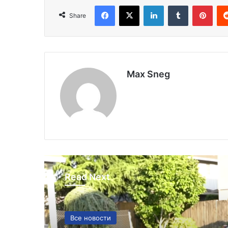
Facebook
X
LinkedIn
Tumblr
Pinterest
Share
Max Sneg
Read Next
Все новости