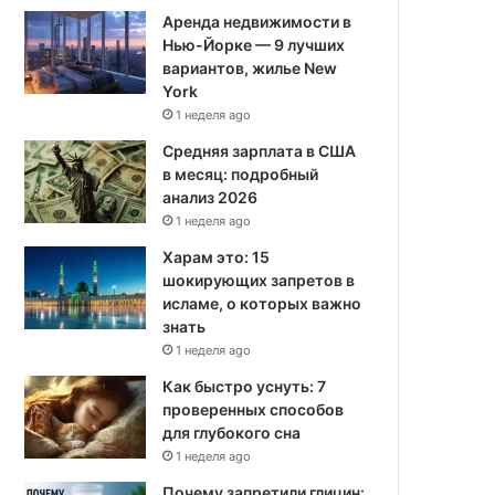
Аренда недвижимости в
Нью-Йорке — 9 лучших
вариантов, жилье New
York
1 неделя ago
Средняя зарплата в США
в месяц: подробный
анализ 2026
1 неделя ago
Харам это: 15
шокирующих запретов в
исламе, о которых важно
знать
1 неделя ago
Как быстро уснуть: 7
проверенных способов
для глубокого сна
1 неделя ago
Почему запретили глицин: