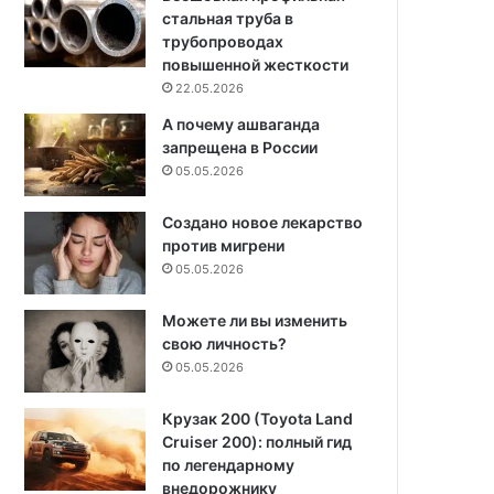
стальная труба в
трубопроводах
повышенной жесткости
22.05.2026
А почему ашваганда
запрещена в России
05.05.2026
Создано новое лекарство
против мигрени
05.05.2026
Можете ли вы изменить
свою личность?
05.05.2026
Крузак 200 (Toyota Land
Cruiser 200): полный гид
по легендарному
внедорожнику