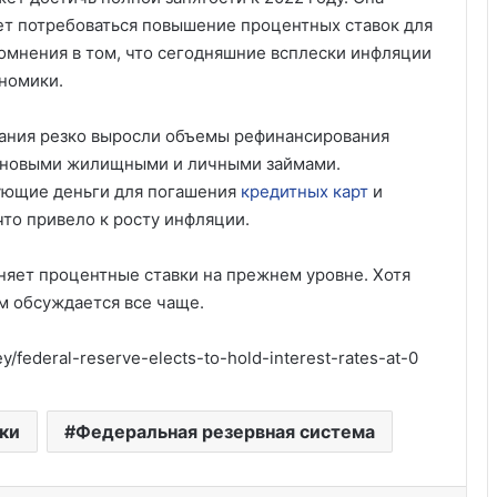
ет потребоваться повышение процентных ставок для
сомнения в том, что сегодняшние всплески инфляции
номики.
вания резко выросли объемы рефинансирования
 с новыми жилищными и личными займами.
ующие деньги для погашения
кредитных карт
и
то привело к росту инфляции.
няет процентные ставки на прежнем уровне. Хотя
м обсуждается все чаще.
/federal-reserve-elects-to-hold-interest-rates-at-0
Удивительные факты о Флориде
ки
Федеральная резервная система
Пляжный домик в Северной
Каролине, где Билл Гейтс и его