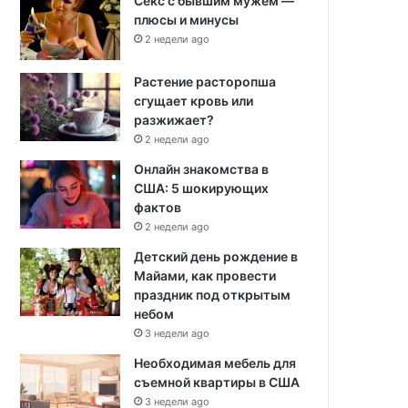
Секс с бывшим мужем —
плюсы и минусы
2 недели ago
Растение расторопша
сгущает кровь или
разжижает?
2 недели ago
Онлайн знакомства в
США: 5 шокирующих
фактов
2 недели ago
Детский день рождение в
Майами, как провести
праздник под открытым
небом
3 недели ago
Необходимая мебель для
съемной квартиры в США
3 недели ago