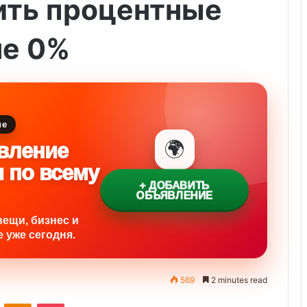
ить процентные
не 0%
ие
🌍
вление
и по всему
+ ДОБАВИТЬ
ОБЪЯВЛЕНИЕ
вещи, бизнес и
 уже сегодня.
569
2 minutes read
ontakte
Odnoklassniki
Pocket