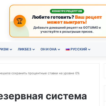
КОНКУРС РЕЦЕПТОВ
Любите готовить?
Ваш рецепт
🏆
может выиграть!
Добавьте домашний рецепт на GOTUIMO и
участвуйте в розыгрыше призов.
РИЗМ
ЛИКБЕЗ
ОН И ОНА
РУССКИЙ
решила сохранить процентные ставки на уровне 0%
езервная система