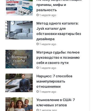
причины, мифы и
реальность
1 неделя ago
Метод одного каталога:
Jysk каталог для
обстановки квартиры без
дизайнера
1 неделя ago
Матрица судьбы: полное
руководство к познанию
себя и своего пути
1 неделя ago
Нарцисс: 7 способов
манипулировать
отношениями
1 неделя ago
Усыновление в США: 7
ключевых этапов
2 недели ago