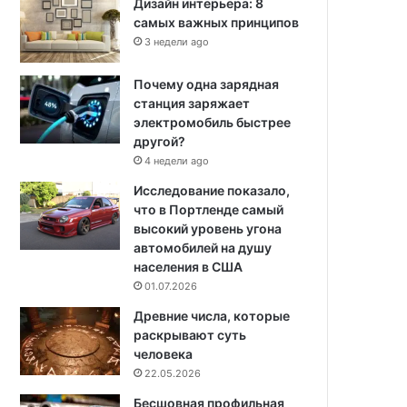
Дизайн интерьера: 8
самых важных принципов
3 недели ago
Почему одна зарядная
станция заряжает
электромобиль быстрее
другой?
4 недели ago
Исследование показало,
что в Портленде самый
высокий уровень угона
автомобилей на душу
населения в США
01.07.2026
Древние числа, которые
раскрывают суть
человека
22.05.2026
Бесшовная профильная