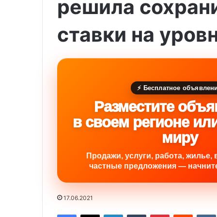
решила сохран
ставки на уров
⚡ Бесплатное объявлен
Разместите объя
в своем регионе ил
миру
Продажи, услуги, работа, жилье, 
частные предложения — начните
17.06.2021
Facebook
X
LinkedIn
Tumblr
Pinterest
Reddit
VK