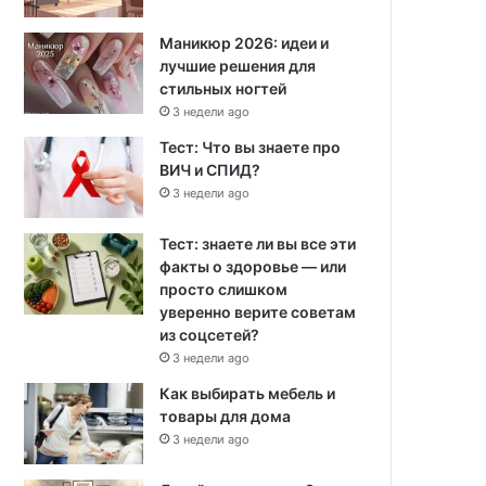
Маникюр 2026: идеи и
лучшие решения для
стильных ногтей
3 недели ago
Тест: Что вы знаете про
ВИЧ и СПИД?
3 недели ago
Тест: знаете ли вы все эти
факты о здоровье — или
просто слишком
уверенно верите советам
из соцсетей?
3 недели ago
Как выбирать мебель и
товары для дома
3 недели ago