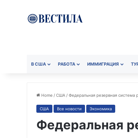
В США
РАБОТА
ИММИГРАЦИЯ
ТУ
Home
/
США
/
Федеральная резервная система 
США
Все новости
Экономика
Федеральная р