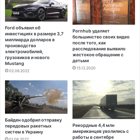
а
б
п
ы
р
л
а
п
Ford объявил об
в
Pornhub удаляет
р
инвестициях в размере 3,7
л
большинство своих видео
о
миллиарда долларов в
после того, как
е
д
производство
расследование выявило
н
а
электромобилей,
жестокое обращение с
н
н
грузовиков и нового
детьми
у
Mustang
з
15.12.2020
ю
а
02.06.2022
н
3
а
6
п
м
р
и
и
л
з
л
н
и
Байден одобрил отправку
а
о
Рекордные 4,4 млн
передовых ракетных
н
н
американцев уволились с
систем в Украину
и
о
работы в сентябре
01.06.2022