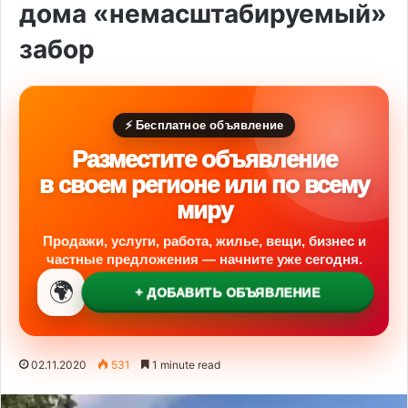
дома «немасштабируемый»
забор
⚡ Бесплатное объявление
Разместите объявление
в своем регионе или по всему
миру
Продажи, услуги, работа, жилье, вещи, бизнес и
частные предложения — начните уже сегодня.
🌍
+ ДОБАВИТЬ ОБЪЯВЛЕНИЕ
02.11.2020
531
1 minute read