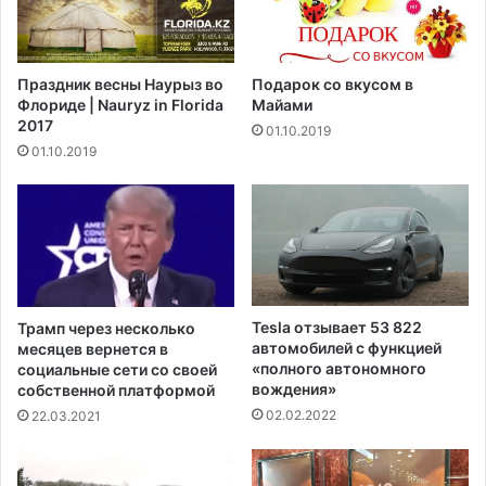
н
с
н
п
о
у
н
Праздник весны Наурыз во
Подарок со вкусом в
б
а
Флориде | Nauryz in Florida
Майами
л
и
2017
01.10.2019
и
Й
01.10.2019
к
о
а
к
н
о
с
О
к
н
о
о
й
в
п
П
Tesla отзывает 53 822
Трамп через несколько
а
а
автомобилей с функцией
месяцев вернется в
р
л
«полного автономного
социальные сети со своей
т
м
вождения»
собственной платформой
и
-
02.02.2022
22.03.2021
и
Б
,
и
н
ч