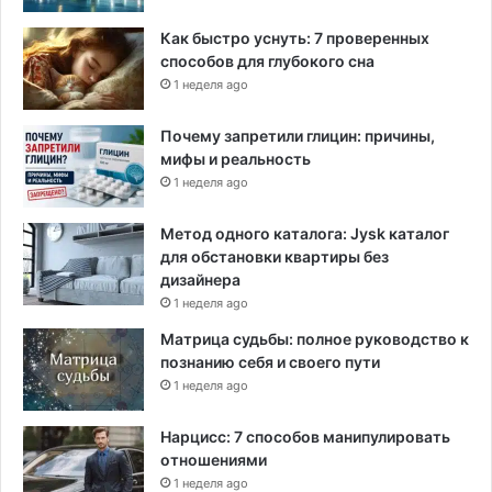
и
Как быстро уснуть: 7 проверенных
1
способов для глубокого сна
2
1 неделя ago
7
0
0
Почему запретили глицин: причины,
0
мифы и реальность
г
1 неделя ago
о
л
Метод одного каталога: Jysk каталог
о
для обстановки квартиры без
с
дизайнера
о
1 неделя ago
в
Матрица судьбы: полное руководство к
в
познанию себя и своего пути
р
1 неделя ago
а
й
о
Нарцисс: 7 способов манипулировать
н
отношениями
е
1 неделя ago