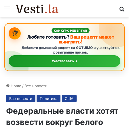
Menu
S
КОНКУРС РЕЦЕПТОВ
🏆
Любите готовить?
Ваш рецепт может
выиграть!
Добавьте домашний рецепт на GOTUIMO и участвуйте в
розыгрыше призов.
Участвовать →
Home
/
Все новости
Все новости
Политика
США
Федеральные власти хотят
возвести вокруг Белого