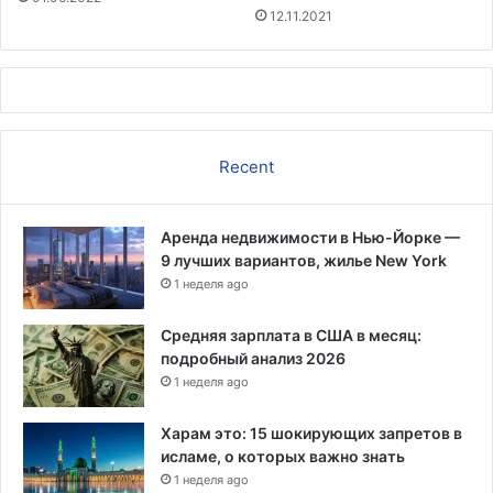
е
в
12.11.2021
н
д
е
о
д
л
е
л
й
а
с
р
Recent
т
о
в
в
и
т
Аренда недвижимости в Нью-Йорке —
е
9 лучших вариантов, жилье New York
л
1 неделя ago
ь
н
Средняя зарплата в США в месяц:
ы
подробный анализ 2026
м
1 неделя ago
и
п
Харам это: 15 шокирующих запретов в
о
исламе, о которых важно знать
ч
1 неделя ago
т