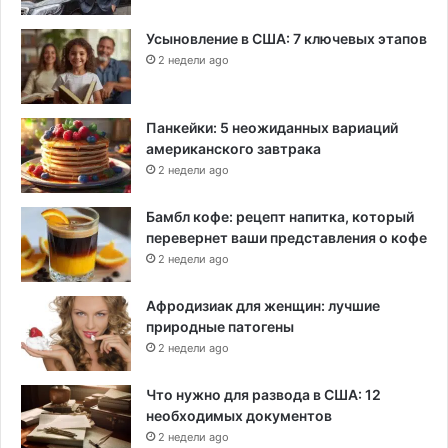
Х
ь
Усыновление в США: 7 ключевых этапов
ю
2 недели ago
с
т
о
Панкейки: 5 неожиданных вариаций
н
американского завтрака
а
2 недели ago
Бамбл кофе: рецепт напитка, который
перевернет ваши представления о кофе
2 недели ago
Афродизиак для женщин: лучшие
природные патогены
2 недели ago
Что нужно для развода в США: 12
необходимых документов
2 недели ago