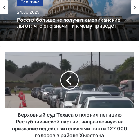
Политика
24.06.2025
Россия больше не получит американских
льгот: что это значит и к чему приведёт
В
е
р
х
о
в
н
ы
й
с
Верховный суд Техаса отклонил петицию
у
Республиканской партии, направленную на
д
признание недействительными почти 127 000
Т
голосов в районе Хьюстона