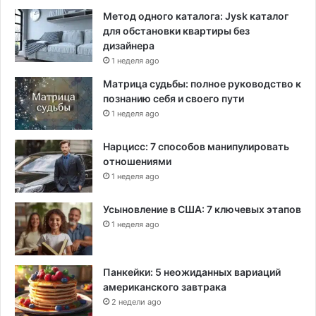
е
Метод одного каталога: Jysk каталог
ж
для обстановки квартиры без
е
дизайнера
д
1 неделя ago
н
Матрица судьбы: полное руководство к
е
познанию себя и своего пути
в
1 неделя ago
н
ы
Нарцисс: 7 способов манипулировать
м
отношениями
п
о
1 неделя ago
к
а
Усыновление в США: 7 ключевых этапов
з
1 неделя ago
а
т
е
Панкейки: 5 неожиданных вариаций
л
американского завтрака
е
2 недели ago
м