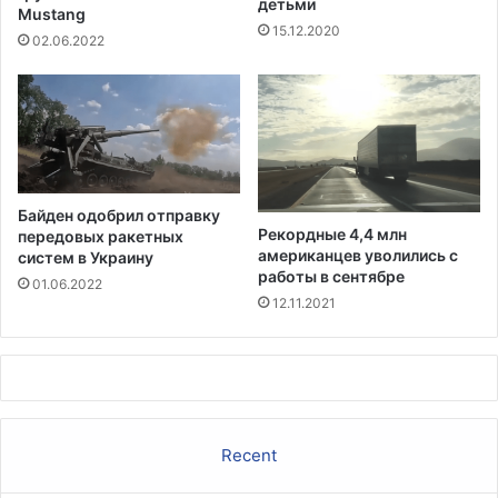
детьми
н
Mustang
15.12.2020
и
02.06.2022
я
к
о
р
о
н
а
Байден одобрил отправку
в
Рекордные 4,4 млн
передовых ракетных
и
американцев уволились с
систем в Украину
р
работы в сентябре
01.06.2022
у
12.11.2021
с
о
м
,
ч
т
Recent
о
я