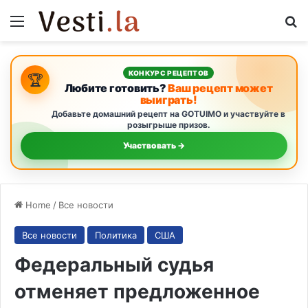
Menu
S
КОНКУРС РЕЦЕПТОВ
🏆
Любите готовить?
Ваш рецепт может
выиграть!
Добавьте домашний рецепт на GOTUIMO и участвуйте в
розыгрыше призов.
Участвовать →
Home
/
Все новости
Все новости
Политика
США
Федеральный судья
отменяет предложенное