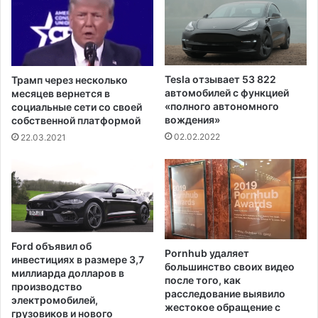
р
и
е
т
г
е
о
л
в
ь
Tesla отзывает 53 822
Трамп через несколько
Ф
н
автомобилей с функцией
месяцев вернется в
л
ы
«полного автономного
социальные сети со своей
о
х
вождения»
собственной платформой
р
с
02.02.2022
22.03.2021
и
л
д
у
ы
ч
а
я
х
з
Ford объявил об
а
Pornhub удаляет
инвестициях в размере 3,7
большинство своих видео
р
миллиарда долларов в
после того, как
а
производство
расследование выявило
ж
электромобилей,
жестокое обращение с
е
грузовиков и нового