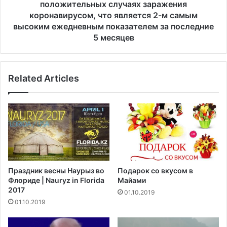
л
с
положительных случаях заражения
о
о
коронавирусом, что является 2-м самым
в
о
высоким ежедневным показателем за последние
е
б
5 месяцев
к
щ
а
и
с
л
т
о
Related Articles
о
1
н
2
у
8
щ
3
е
н
й
о
л
в
о
ы
Праздник весны Наурыз во
Подарок со вкусом в
д
х
Флориде | Nauryz in Florida
Майами
к
п
2017
01.10.2019
и
о
01.10.2019
у
л
б
о
е
ж