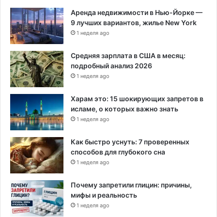
в
Аренда недвижимости в Нью-Йорке —
л
9 лучших вариантов, жилье New York
я
е
1 неделя ago
т
с
Средняя зарплата в США в месяц:
я
подробный анализ 2026
2
1 неделя ago
-
м
Харам это: 15 шокирующих запретов в
с
исламе, о которых важно знать
а
1 неделя ago
м
ы
Как быстро уснуть: 7 проверенных
м
способов для глубокого сна
в
1 неделя ago
ы
с
Почему запретили глицин: причины,
о
мифы и реальность
к
и
1 неделя ago
м