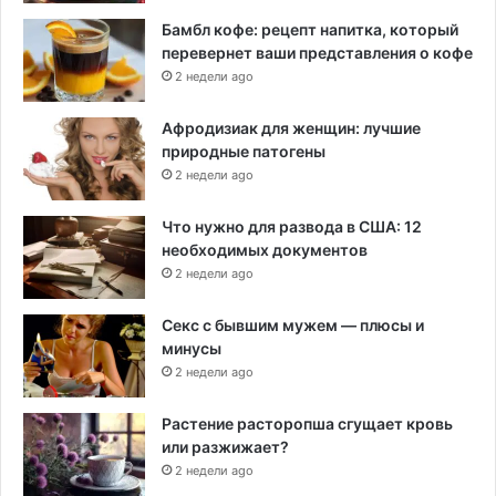
з
Бамбл кофе: рецепт напитка, который
а
перевернет ваши представления о кофе
п
2 недели ago
о
с
Афродизиак для женщин: лучшие
л
природные патогены
е
д
2 недели ago
н
и
Что нужно для развода в США: 12
е
необходимых документов
5
2 недели ago
м
е
Секс с бывшим мужем — плюсы и
с
минусы
я
2 недели ago
ц
е
Растение расторопша сгущает кровь
в
или разжижает?
2 недели ago