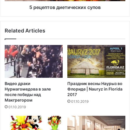
и
в
р
д
5 рецептов диетических супов
е
и
?
е
т
Related Articles
и
ч
е
с
к
и
х
с
у
Видео драки
Праздник весны Наурыз во
п
Нурмагомедова в зале
Флориде | Nauryz in Florida
о
после победы над
2017
в
Макгрегором‍
01.10.2019
01.10.2019