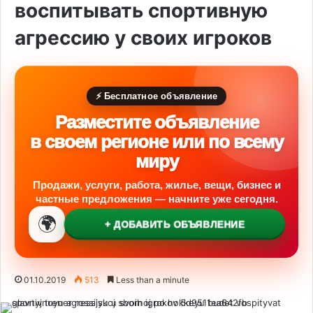
воспитывать спортивную
агрессию у своих игроков
⚡ Бесплатное объявление
Разместите объявление
в своем регионе или по всему
миру
Продажи, услуги, работа, жилье, вещи, бизнес и
частные предложения — начните уже сегодня.
🌍
+ ДОБАВИТЬ ОБЪЯВЛЕНИЕ
01.10.2019
513
Less than a minute