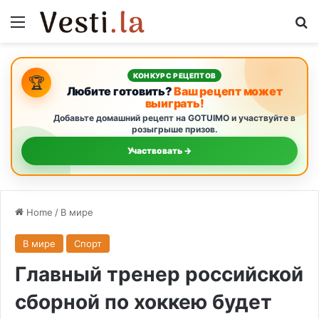
Menu
S
КОНКУРС РЕЦЕПТОВ
🏆
Любите готовить?
Ваш рецепт может
выиграть!
Добавьте домашний рецепт на GOTUIMO и участвуйте в
розыгрыше призов.
Участвовать →
Home
/
В мире
В мире
Спорт
Главный тренер российской
сборной по хоккею будет