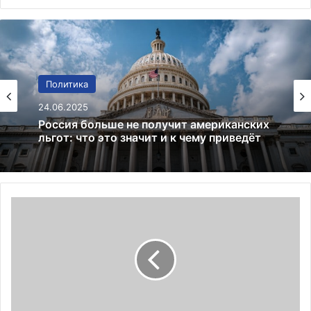
Политика
Финансы
24.06.2025
02.01.2025
Россия больше не получит американских
Bitcoin преодолевает $97 000:
льгот: что это значит и к чему приведёт
криптовалютный рынок на подъеме
В
д
в
у
х
г
о
р