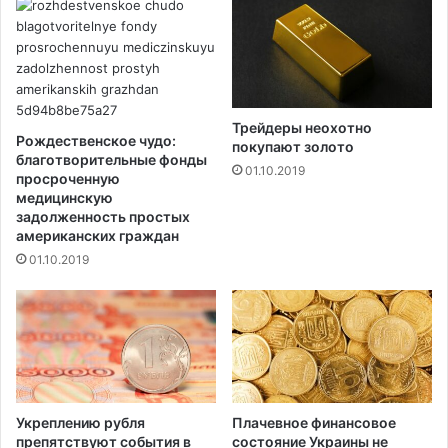
о
с
г
ь
о
н
х
о
и
в
м
а
Трейдеры неохотно
и
я
Рождественское чудо:
покупают золото
ч
и
благотворительные фонды
01.10.2019
е
н
просроченную
с
медицинскую
ф
задолженность простых
к
о
американских граждан
о
р
г
01.10.2019
м
о
а
п
ц
о
и
ж
я
а
о
р
с
а
п
Укреплению рубля
Плачевное финансовое
о
о
препятствуют события в
состояние Украины не
т