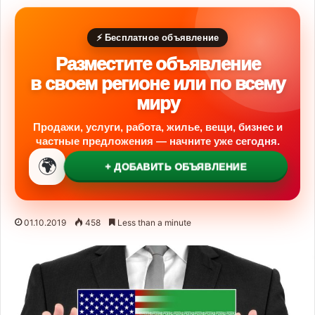
⚡ Бесплатное объявление
Разместите объявление
в своем регионе или по всему
миру
Продажи, услуги, работа, жилье, вещи, бизнес и
частные предложения — начните уже сегодня.
🌍
+ ДОБАВИТЬ ОБЪЯВЛЕНИЕ
01.10.2019
458
Less than a minute