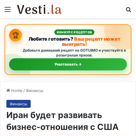
Menu
S
КОНКУРС РЕЦЕПТОВ
🏆
Любите готовить?
Ваш рецепт может
выиграть!
Добавьте домашний рецепт на GOTUIMO и участвуйте в
розыгрыше призов.
Участвовать →
Home
/
Финансы
Финансы
Иран будет развивать
бизнес-отношения с США