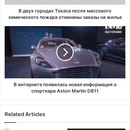
о
д
В двух городах Техаса после массового
а
химического пожара отменены заказы на жилье
х
Т
В
е
и
х
н
а
т
с
е
а
р
п
н
о
е
с
т
л
е
В интернете появилась новая информация о
е
п
спорткаре Aston Martin DB11
м
о
а
я
с
в
Related Articles
с
и
о
л
в
а