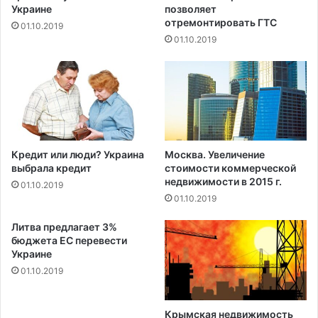
р
Украине
позволяет
м
т
отремонтировать ГТС
01.10.2019
е
к
01.10.2019
н
а
е
р
н
е
ы
A
з
s
а
t
к
o
а
n
Кредит или люди? Украина
Москва. Увеличение
з
M
выбрала кредит
стоимости коммерческой
ы
a
недвижимости в 2015 г.
01.10.2019
н
r
01.10.2019
а
t
ж
i
Литва предлагает 3%
и
n
бюджета ЕС перевести
л
Украине
D
ь
B
01.10.2019
е
1
1
Крымская недвижимость