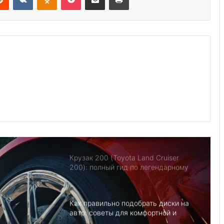
Утилизация авто в США: 7
экологичных способов
Какую комплектацию Volkswagen
Polo выбрать: Trendline, Comfortline
или Highline
Крузак 200 (Toyota Land Cruiser
200): полный гид по легендарному
внедорожнику
Как правильно подобрать диски на
авто: советы для комфортной и
безопасной езды
Признаки неисправности
выпускного коллектора: что нужно
знать водителю?