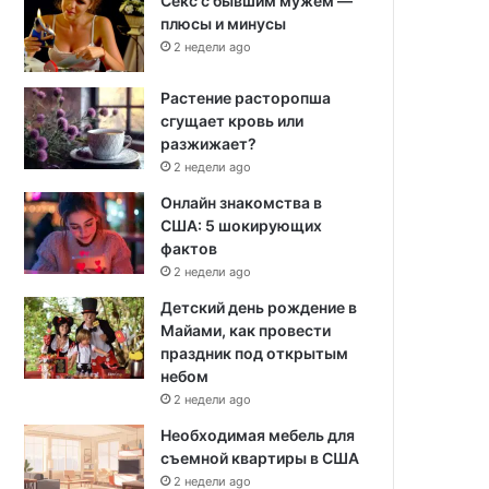
Секс с бывшим мужем —
плюсы и минусы
2 недели ago
Растение расторопша
сгущает кровь или
разжижает?
2 недели ago
Онлайн знакомства в
США: 5 шокирующих
фактов
2 недели ago
Детский день рождение в
Майами, как провести
праздник под открытым
небом
2 недели ago
Необходимая мебель для
съемной квартиры в США
2 недели ago