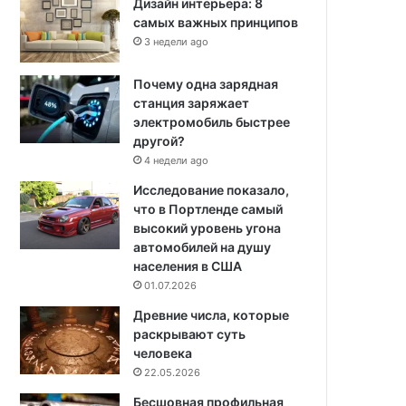
Дизайн интерьера: 8
самых важных принципов
3 недели ago
Почему одна зарядная
станция заряжает
электромобиль быстрее
другой?
4 недели ago
Исследование показало,
что в Портленде самый
высокий уровень угона
автомобилей на душу
населения в США
01.07.2026
Древние числа, которые
раскрывают суть
человека
22.05.2026
Бесшовная профильная