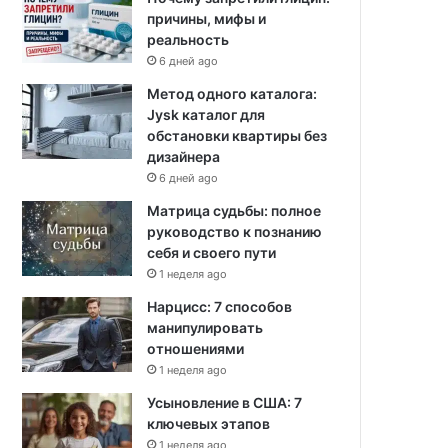
причины, мифы и
реальность
6 дней ago
Метод одного каталога:
Jysk каталог для
обстановки квартиры без
дизайнера
6 дней ago
Матрица судьбы: полное
руководство к познанию
себя и своего пути
1 неделя ago
Нарцисс: 7 способов
манипулировать
отношениями
1 неделя ago
Усыновление в США: 7
ключевых этапов
1 неделя ago