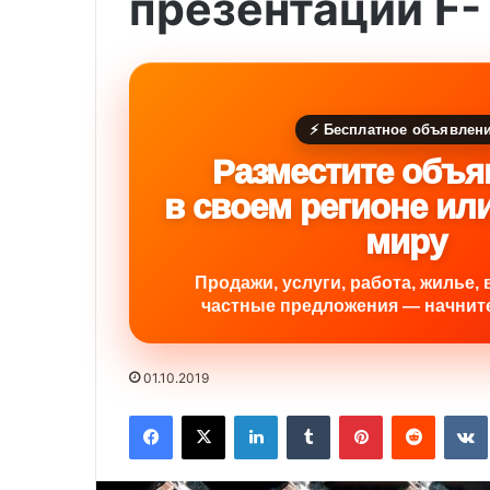
презентации F-
⚡ Бесплатное объявлен
Разместите объя
в своем регионе ил
миру
Продажи, услуги, работа, жилье, 
частные предложения — начните
01.10.2019
Facebook
X
LinkedIn
Tumblr
Pinterest
Reddit
VK