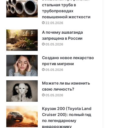
стальная труба в
трубопроводах
повышенной жесткости
22.05.2026
А почему ашваганда
запрещена в России
05.05.2026
Создано новое лекарство
против мигрени
05.05.2026
Можете ли вы изменить
свою личность?
05.05.2026
Крузак 200 (Toyota Land
Cruiser 200): полный гид
по легендарному
внедорожнику