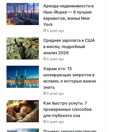
Аренда недвижимости в
Нью-Йорке — 9 лучших
вариантов, жилье New
York
6 дней ago
Средняя зарплата в США
в месяц: подробный
анализ 2026
6 дней ago
Харам это: 15
шокирующих запретов в
исламе, о которых важно
знать
6 дней ago
Как быстро уснуть: 7
проверенных способов
для глубокого сна
6 дней ago
Почему запретили глицин: