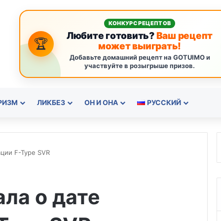
КОНКУРС РЕЦЕПТОВ
Любите готовить?
Ваш рецепт
🏆
может выиграть!
Добавьте домашний рецепт на GOTUIMO и
участвуйте в розыгрыше призов.
РИЗМ
ЛИКБЕЗ
ОН И ОНА
РУССКИЙ
ации F-Type SVR
ала о дате