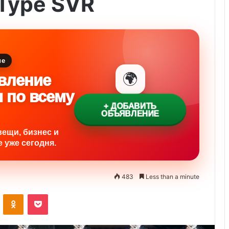
Type SVR
ие
🌍
вление
и по всему
+ ДОБАВИТЬ
ОБЪЯВЛЕНИЕ
вещи, бизнес и
 уже сегодня.
483
Less than a minute
ontakte
Odnoklassniki
Pocket