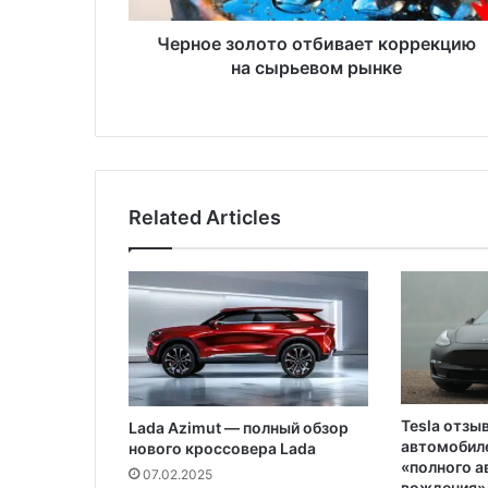
л
о
Черное золото отбивает коррекцию
т
на сырьевом рынке
о
о
т
б
и
в
Related Articles
а
е
т
к
о
р
р
е
к
Tesla отзы
Lada Azimut — полный обзор
ц
автомобиле
нового кроссовера Lada
и
«полного 
07.02.2025
ю
вождения»