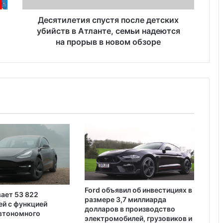
или Highline
т
и
Десятилетия спустя после детских
Крузак 200 (Toyota Land Cruiser
я
убийств в Атланте, семьи надеются
200): полный гид по легендарному
с
на прорыв в новом обзоре
внедорожнику
п
у
с
Как правильно подобрать диски на
т
авто: советы для комфортной и
безопасной езды
я
п
о
Признаки неисправности
с
выпускного коллектора: что нужно
л
знать водителю?
е
д
Три четверти американцев боятся
е
полностью автономных
т
транспортных средств
с
Ford объявил об инвестициях в
вает 53 822
к
размере 3,7 миллиарда
й с функцией
и
Какие летние шины продаются в
долларов в производство
автономного
х
Украине
электромобилей, грузовиков и