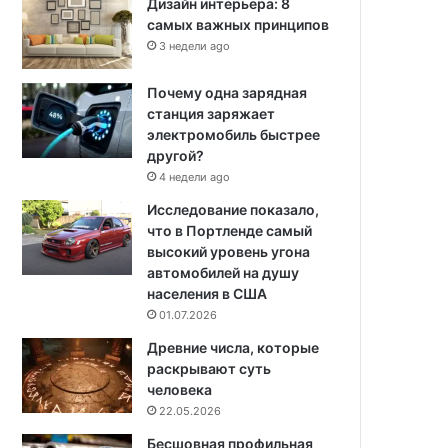
Дизайн интерьера: 8
самых важных принципов
3 недели ago
Почему одна зарядная
станция заряжает
электромобиль быстрее
другой?
4 недели ago
Исследование показало,
что в Портленде самый
высокий уровень угона
автомобилей на душу
населения в США
01.07.2026
Древние числа, которые
раскрывают суть
человека
22.05.2026
Бесшовная профильная