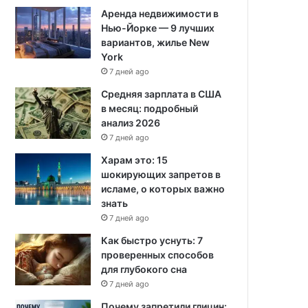
Аренда недвижимости в
Нью-Йорке — 9 лучших
вариантов, жилье New
York
7 дней ago
Средняя зарплата в США
в месяц: подробный
анализ 2026
7 дней ago
Харам это: 15
шокирующих запретов в
исламе, о которых важно
знать
7 дней ago
Как быстро уснуть: 7
проверенных способов
для глубокого сна
7 дней ago
Почему запретили глицин: