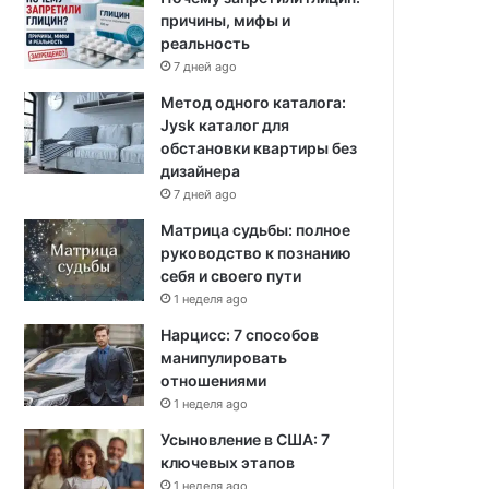
причины, мифы и
реальность
7 дней ago
Метод одного каталога:
Jysk каталог для
обстановки квартиры без
дизайнера
7 дней ago
Матрица судьбы: полное
руководство к познанию
себя и своего пути
1 неделя ago
Нарцисс: 7 способов
манипулировать
отношениями
1 неделя ago
Усыновление в США: 7
ключевых этапов
1 неделя ago