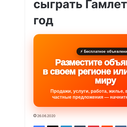
сыграть Гамлет
год
⚡ Бесплатное объявлен
Разместите объя
в своем регионе ил
миру
Продажи, услуги, работа, жилье, 
частные предложения — начните
26.06.2020
Facebook
X
LinkedIn
Tumblr
Pinterest
Reddit
VK