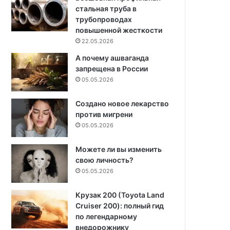
стальная труба в
трубопроводах
повышенной жесткости
22.05.2026
А почему ашваганда
запрещена в России
05.05.2026
Создано новое лекарство
против мигрени
05.05.2026
Можете ли вы изменить
свою личность?
05.05.2026
Крузак 200 (Toyota Land
Cruiser 200): полный гид
по легендарному
внедорожнику