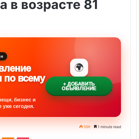
а в возрасте 81
ие
🌍
вление
и по всему
+ ДОБАВИТЬ
ОБЪЯВЛЕНИЕ
вещи, бизнес и
 уже сегодня.
596
1 minute read
ontakte
Odnoklassniki
Pocket