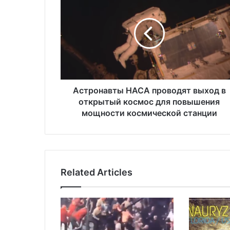
с
т
р
о
н
а
в
т
ы
Астронавты НАСА проводят выход в
Н
открытый космос для повышения
А
мощности космической станции
С
А
п
р
о
Related Articles
в
о
д
я
т
в