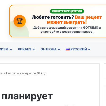
КОНКУРС РЕЦЕПТОВ
Любите готовить?
Ваш рецепт
🏆
может выиграть!
Добавьте домашний рецепт на GOTUIMO и
участвуйте в розыгрыше призов.
РИЗМ
ЛИКБЕЗ
ОН И ОНА
РУССКИЙ
ть Гамлета в возрасте 81 год
 планирует