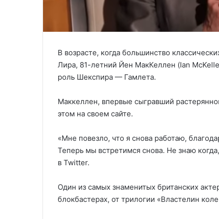
В возрасте, когда большинство классически
Лира, 81-летний Йен МакКеллен (
Ian McKell
роль Шекспира — Гамлета.
Маккеллен, впервые сыгравший растерянного
этом на своем сайте.
«Мне повезло, что я снова работаю, благо
Теперь мы встретимся снова. Не знаю когда,
в Twitter.
Один из самых знаменитых британских акте
блокбастерах, от трилогии «Властелин кол