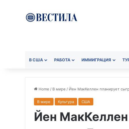
В США
РАБОТА
ИММИГРАЦИЯ
ТУ
Home
/
В мире
/
Йен МакКеллен планирует сыгра
В мире
Культура
США
Йен МакКеллен