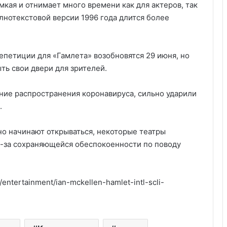
мкая и отнимает много времени как для актеров, так
лнотекстовой версии 1996 года длится более
репетиции для «Гамлета» возобновятся 29 июня, но
ыть свои двери для зрителей.
ние распространения коронавируса, сильно ударили
.
но начинают открываться, некоторые театры
з-за сохраняющейся обеспокоенности по поводу
/entertainment/ian-mckellen-hamlet-intl-scli-
Связь между музыкой и мотивацией