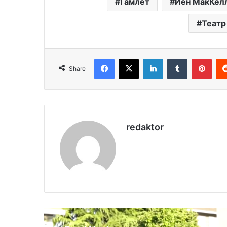
Гамлет
Йен МакКел
Театр
Facebook
X
LinkedIn
Tumblr
Pinterest
Share
redaktor