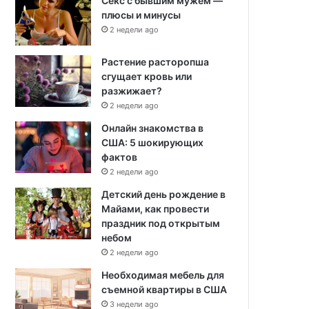
Секс с бывшим мужем —
плюсы и минусы
2 недели ago
Растение расторопша
сгущает кровь или
разжижает?
2 недели ago
Онлайн знакомства в
США: 5 шокирующих
фактов
2 недели ago
Детский день рождение в
Майами, как провести
праздник под открытым
небом
2 недели ago
Необходимая мебель для
съемной квартиры в США
3 недели ago