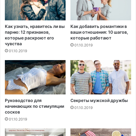
С
i
Ш
l
А
d
i
Как узнать, нравитесь ли вы
Как добавить романтики в
n
парню: 12 признаков,
ваши отношения: 10 шагов,
g
которые раскроют его
которые работают
чувства
01.10.2019
01.10.2019
Руководство для
Секреты мужской дружбы
начинающих по стимуляции
01.10.2019
сосков
01.10.2019