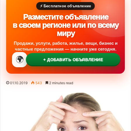
⚡ Бесплатное объявление
Разместите объявление
в своем регионе или по всему
миру
Продажи, услуги, работа, жилье, вещи, бизнес и
частные предложения — начните уже сегодня.
🌍
+ ДОБАВИТЬ ОБЪЯВЛЕНИЕ
01.10.2019
543
2 minutes read