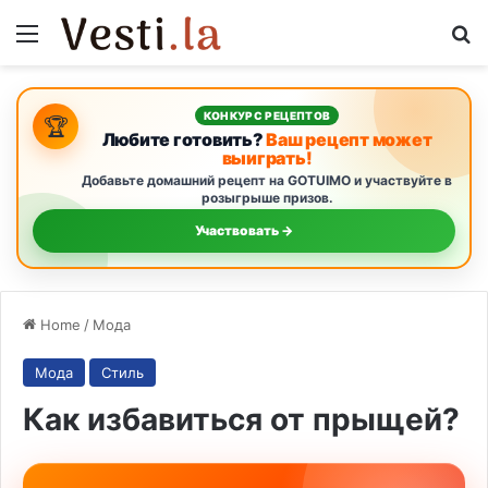
Menu
S
КОНКУРС РЕЦЕПТОВ
🏆
Любите готовить?
Ваш рецепт может
выиграть!
Добавьте домашний рецепт на GOTUIMO и участвуйте в
розыгрыше призов.
Участвовать →
Home
/
Мода
Мода
Стиль
Как избавиться от прыщей?