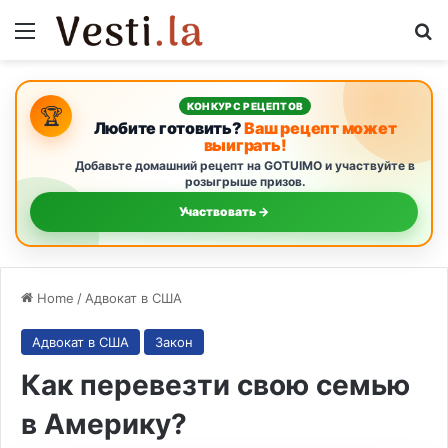
Menu
S
КОНКУРС РЕЦЕПТОВ
🏆
Любите готовить?
Ваш рецепт может
выиграть!
Добавьте домашний рецепт на GOTUIMO и участвуйте в
розыгрыше призов.
Участвовать →
Home
/
Адвокат в США
Адвокат в США
Закон
Как перевезти свою семью
в Америку?