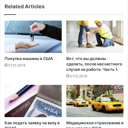
у
п
Related Articles
ч
р
а
и
е
ш
т
е
н
л
е
н
г
а
а
С
т
Покупка машины в США
Вот, что вы должны
р
и
сделать, после несчастного
01.10.2019
е
в
случая на работе. Часть 1.
д
н
01.10.2019
н
у
и
ю
й
р
З
е
а
а
п
к
а
ц
д
и
Как подать заявку на визу в
Медицинское страхование и
ю