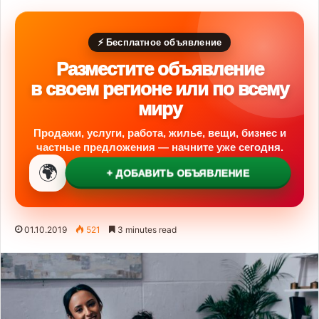
⚡ Бесплатное объявление
Разместите объявление
в своем регионе или по всему
миру
Продажи, услуги, работа, жилье, вещи, бизнес и
частные предложения — начните уже сегодня.
🌍
+ ДОБАВИТЬ ОБЪЯВЛЕНИЕ
01.10.2019
521
3 minutes read