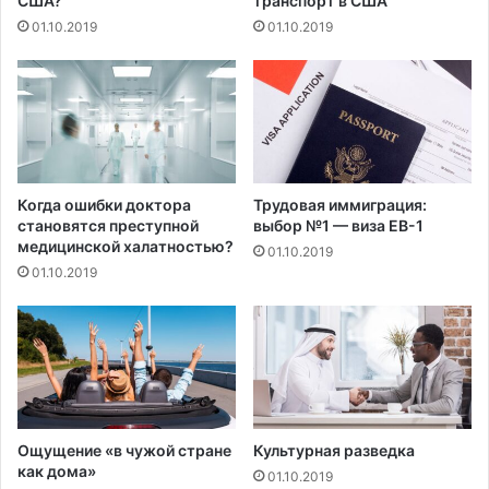
США?
транспорт в США
в
01.10.2019
01.10.2019
к
а
ч
е
с
т
в
е
Когда ошибки доктора
Трудовая иммиграция:
в
становятся преступной
выбор №1 — виза EB-1
медицинской халатностью?
ы
01.10.2019
б
01.10.2019
о
р
а
,
ч
т
о
Ощущение «в чужой стране
Культурная разведка
б
как дома»
ы
01.10.2019