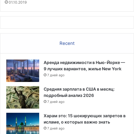
01.10.2019
в
о
з
г
л
а
в
Recent
и
т
ь
Аренда недвижимости в Нью-Йорке —
Т
9 лучших вариантов, жилье New York
е
7 дней ago
х
а
Средняя зарплата в США в месяц:
с
подробный анализ 2026
с
7 дней ago
к
и
Харам это: 15 шокирующих запретов в
й
исламе, о которых важно знать
п
о
7 дней ago