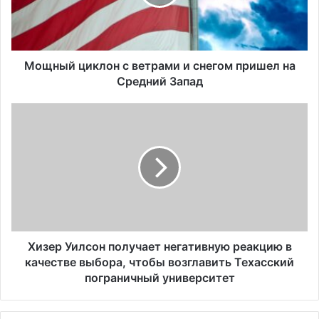
й
ц
и
к
л
Мощный циклон с ветрами и снегом пришел на
о
Средний Запад
н
с
Х
в
и
е
з
т
е
р
р
а
У
м
и
и
л
и
с
с
о
Хизер Уилсон получает негативную реакцию в
н
н
качестве выбора, чтобы возглавить Техасский
е
п
пограничный университет
г
о
о
л
м