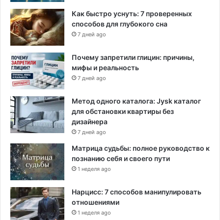
г
р
Как быстро уснуть: 7 проверенных
а
способов для глубокого сна
н
7 дней ago
и
ч
Почему запретили глицин: причины,
н
мифы и реальность
ы
7 дней ago
й
у
Метод одного каталога: Jysk каталог
н
для обстановки квартиры без
и
дизайнера
в
7 дней ago
е
р
Матрица судьбы: полное руководство к
с
познанию себя и своего пути
и
1 неделя ago
т
е
Нарцисс: 7 способов манипулировать
т
отношениями
1 неделя ago