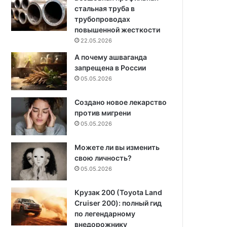
стальная труба в
трубопроводах
повышенной жесткости
22.05.2026
А почему ашваганда
запрещена в России
05.05.2026
Создано новое лекарство
против мигрени
05.05.2026
Можете ли вы изменить
свою личность?
05.05.2026
Крузак 200 (Toyota Land
Cruiser 200): полный гид
по легендарному
внедорожнику