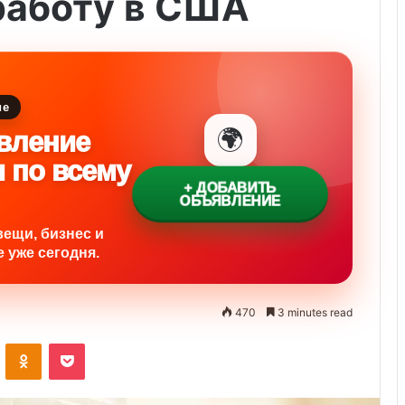
работу в США
ие
🌍
вление
и по всему
+ ДОБАВИТЬ
ОБЪЯВЛЕНИЕ
вещи, бизнес и
 уже сегодня.
470
3 minutes read
VKontakte
Odnoklassniki
Pocket