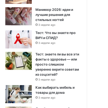
Маникюр 2026: идеи и
лучшие решения для
стильных ногтей
3 недели ago
Тест: Что вы знаете про
ВИЧ и СПИД?
3 недели ago
Тест: знаете ли вы все эти
факты о здоровье — или
просто слишком
уверенно верите советам
из соцсетей?
3 недели ago
Как выбирать мебель и
товары для дома
3 недели ago