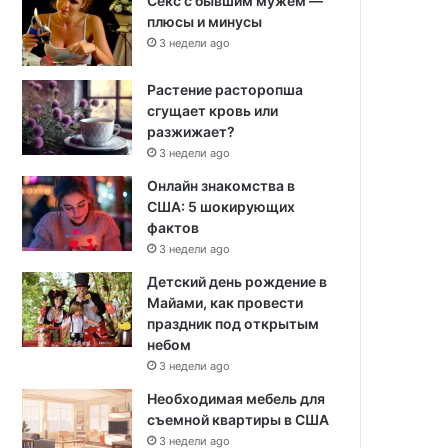
Секс с бывшим мужем —
плюсы и минусы
3 недели ago
Растение расторопша
сгущает кровь или
разжижает?
3 недели ago
Онлайн знакомства в
США: 5 шокирующих
фактов
3 недели ago
Детский день рождение в
Майами, как провести
праздник под открытым
небом
3 недели ago
Необходимая мебель для
съемной квартиры в США
3 недели ago