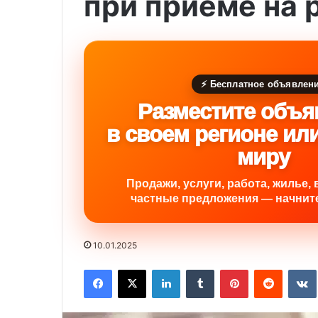
при приеме на 
⚡ Бесплатное объявлен
Разместите объя
в своем регионе ил
миру
Продажи, услуги, работа, жилье, 
частные предложения — начните
10.01.2025
Facebook
X
LinkedIn
Tumblr
Pinterest
Reddit