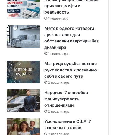
причины, мифы и
реальность
1 неделя ago
Метод одного каталога:
Jysk каталог для
обстановки квартиры без
дизайнера
1 неделя ago
Матрица судьбы: полное
руководство к познанию
себя и своего пути
2 недели ago
Нарцисс: 7 способов
манипулировать
отношениями
2 недели ago
Усыновление в США: 7
ключевых этапов
2 недели ago