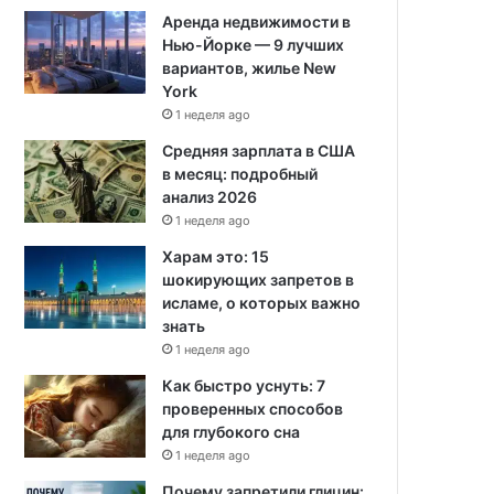
Аренда недвижимости в
Нью-Йорке — 9 лучших
вариантов, жилье New
York
1 неделя ago
Средняя зарплата в США
в месяц: подробный
анализ 2026
1 неделя ago
Харам это: 15
шокирующих запретов в
исламе, о которых важно
знать
1 неделя ago
Как быстро уснуть: 7
проверенных способов
для глубокого сна
1 неделя ago
Почему запретили глицин: