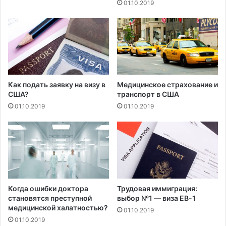
01.10.2019
н
т
и
е
х
й
ж
в
и
м
в
о
о
р
т
с
Как подать заявку на визу в
Медицинское страхование и
н
к
США?
транспорт в США
ы
о
01.10.2019
01.10.2019
х
й
с
ж
в
и
о
з
и
н
м
и
о
н
ф
а
Когда ошибки доктора
Трудовая иммиграция:
и
Л
становятся преступной
выбор №1 — виза EB-1
ц
медицинской халатностью?
о
01.10.2019
и
н
01.10.2019