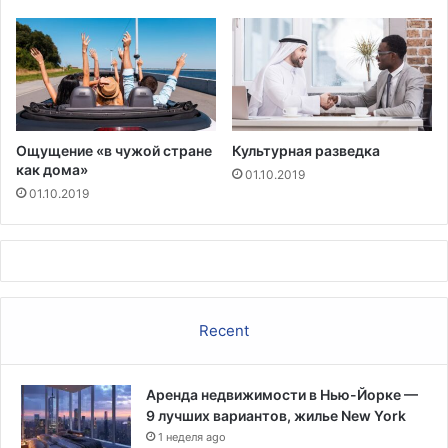
а
г
л
-
ь
А
н
й
ы
л
м
е
г
н
Ощущение «в чужой стране
Культурная разведка
о
д
как дома»
с
е
01.10.2019
у
01.10.2019
д
а
р
с
т
в
Recent
е
н
н
Аренда недвижимости в Нью-Йорке —
ы
9 лучших вариантов, жилье New York
м
1 неделя ago
ж