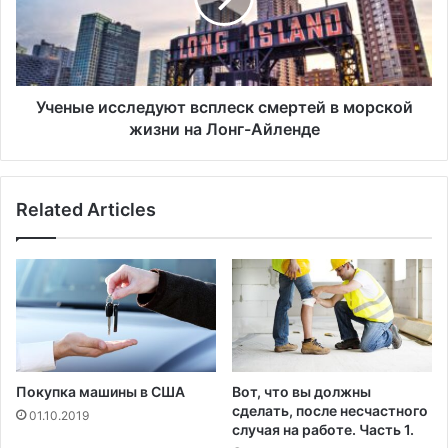
т
е
о
и
с
с
д
с
е
л
Ученые исследуют всплеск смертей в морской
л
е
жизни на Лонг-Айленде
а
д
л
у
п
ю
р
Related Articles
т
и
в
ю
с
т
п
д
л
л
е
я
с
д
к
о
с
Покупка машины в США
Вот, что вы должны
м
м
сделать, после несчастного
01.10.2019
а
е
случая на работе. Часть 1.
ш
р