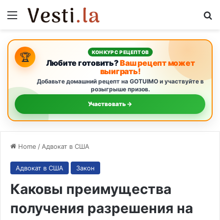
Menu
S
КОНКУРС РЕЦЕПТОВ
🏆
Любите готовить?
Ваш рецепт может
выиграть!
Добавьте домашний рецепт на GOTUIMO и участвуйте в
розыгрыше призов.
Участвовать →
Home
/
Адвокат в США
Адвокат в США
Закон
Каковы преимущества
получения разрешения на