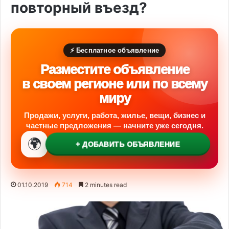
повторный въезд?
⚡ Бесплатное объявление
Разместите объявление
в своем регионе или по всему
миру
Продажи, услуги, работа, жилье, вещи, бизнес и
частные предложения — начните уже сегодня.
🌍
+ ДОБАВИТЬ ОБЪЯВЛЕНИЕ
01.10.2019
714
2 minutes read