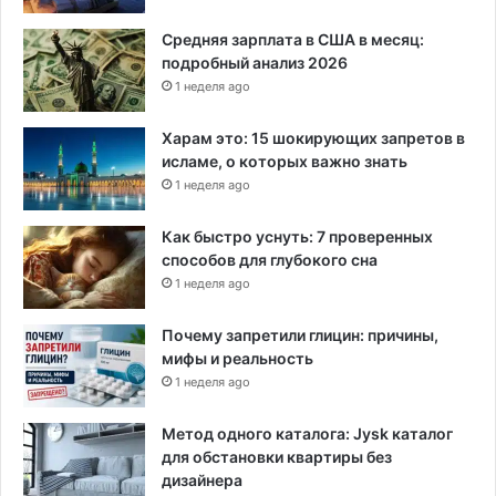
и
Средняя зарплата в США в месяц:
в
подробный анализ 2026
о
1 неделя ago
т
н
ы
Харам это: 15 шокирующих запретов в
м
исламе, о которых важно знать
1 неделя ago
Как быстро уснуть: 7 проверенных
способов для глубокого сна
1 неделя ago
Почему запретили глицин: причины,
мифы и реальность
1 неделя ago
Метод одного каталога: Jysk каталог
для обстановки квартиры без
дизайнера