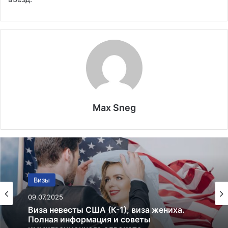
Max Sneg
Закон
Визы
19.01.2025
Право на образование для иммигрантов в
09.07.2025
США в 2025