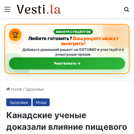
Menu
S
КОНКУРС РЕЦЕПТОВ
🏆
Любите готовить?
Ваш рецепт может
выиграть!
Добавьте домашний рецепт на GOTUIMO и участвуйте в
розыгрыше призов.
Участвовать →
Home
/
Здоровье
Здоровье
Мода
Канадские ученые
доказали влияние пищевого