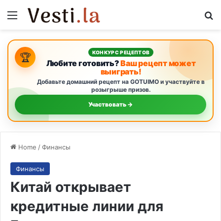
Menu
S
КОНКУРС РЕЦЕПТОВ
🏆
Любите готовить?
Ваш рецепт может
выиграть!
Добавьте домашний рецепт на GOTUIMO и участвуйте в
розыгрыше призов.
Участвовать →
Home
/
Финансы
Финансы
Китай открывает
кредитные линии для