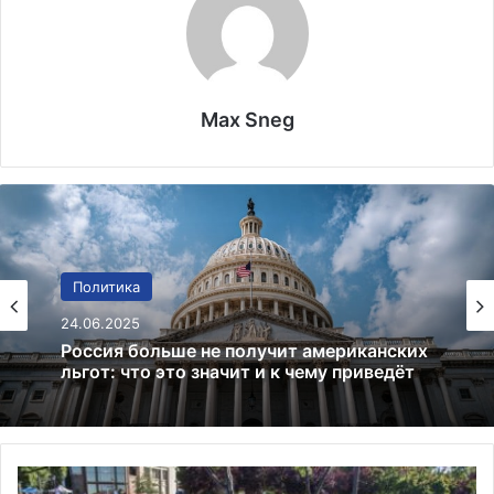
Max Sneg
Финансы
Политика
02.01.2025
24.06.2025
Bitcoin преодолевает $97 000:
криптовалютный рынок на подъеме
Россия больше не получит американских
У
льгот: что это значит и к чему приведёт