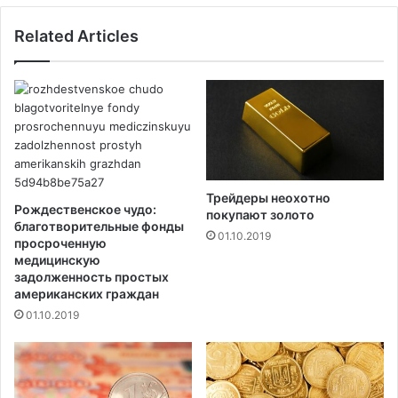
к
ы
Related Articles
о
с
н
т
к
р
у
е
р
л
е
я
н
в
т
ш
и
Трейдеры неохотно
е
Рождественское чудо:
покупают золото
в
благотворительные фонды
01.10.2019
Т
просроченную
медицинскую
Ц
задолженность простых
С
американских граждан
и
01.10.2019
э
т
л
а