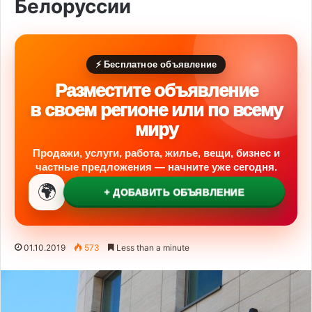
Белоруссии
⚡ Бесплатное объявление
Разместите объявление
в своем регионе или по всему
миру
Продажи, услуги, работа, жилье, вещи, бизнес и
частные предложения — начните уже сегодня.
🌍
+ ДОБАВИТЬ ОБЪЯВЛЕНИЕ
01.10.2019
573
Less than a minute