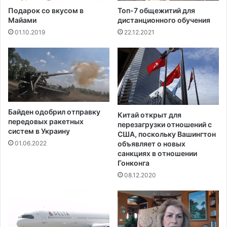
г
1
Подарок со вкусом в
Топ-7 общежитий для
р
6
Майами
дистанционного обучения
е
01.10.2019
22.12.2021
г
о
р
о
м‍
Байден одобрил отправку
Китай открыт для
передовых ракетных
перезагрузки отношений с
систем в Украину
США, поскольку Вашингтон
объявляет о новых
01.06.2022
санкциях в отношении
Гонконга
08.12.2020