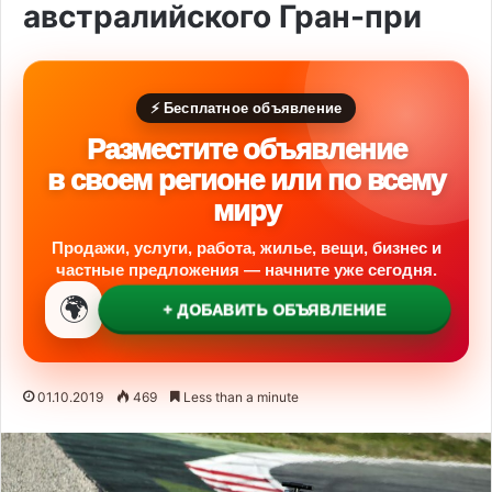
австралийского Гран-при
⚡ Бесплатное объявление
Разместите объявление
в своем регионе или по всему
миру
Продажи, услуги, работа, жилье, вещи, бизнес и
частные предложения — начните уже сегодня.
🌍
+ ДОБАВИТЬ ОБЪЯВЛЕНИЕ
01.10.2019
469
Less than a minute