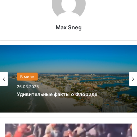
Max Sneg
Политика
28.03.2024
В мире
Что если, Трамп снова станет
26.03.2025
президентом США?
В
Удивительные факты о Флориде
и