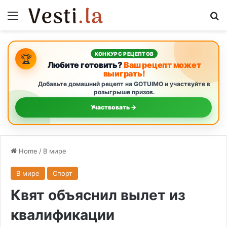
Menu
S
КОНКУРС РЕЦЕПТОВ
🏆
Любите готовить?
Ваш рецепт может
выиграть!
Добавьте домашний рецепт на GOTUIMO и участвуйте в
розыгрыше призов.
Участвовать →
Home
/
В мире
В мире
Спорт
Квят объяснил вылет из
квалификации