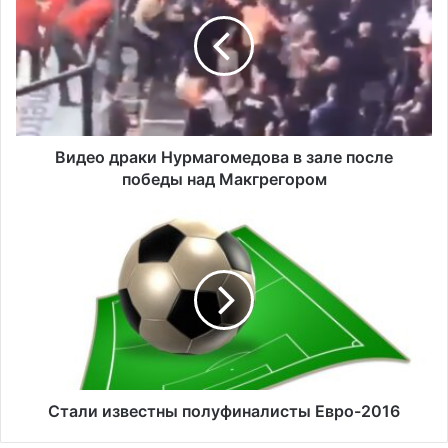
д
е
о
д
р
а
к
и
Видео драки Нурмагомедова в зале после
Н
победы над Макгрегором‍
у
р
С
м
т
а
а
г
л
о
и
м
и
е
з
д
в
о
е
в
с
Стали известны полуфиналисты Евро-2016
а
т