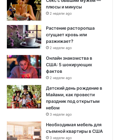
Секс с бывшим мужем —
плюсы и минусы
2 недели ago
Растение расторопша
сгущает кровь или
разжижает?
2 недели ago
Онлайн знакомства в
США: 5 шокирующих
фактов
2 недели ago
Детский день рождение в
Майами, как провести
праздник под открытым
небом
3 недели ago
Необходимая мебель для
съемной квартиры в США
3 недели ago