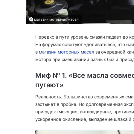
магазин моторных масел
Нередко в пути уровень смазки падает до кр
На форумах советуют «доливать всё, что на
в
магазин моторных масел
за очередной кан
мотора при смешивании разных баз и присад
Миф № 1. «Все масла совме
пугают»
Реальность. Большинство современных сма
застынет в пробке. Но долговременная эксп
присадок (моющие, антизадирные, противоиз
ускоренное окисление, выпадение шлака й 