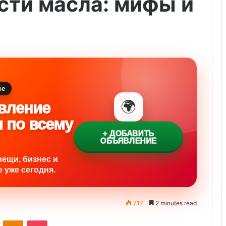
сти масла: мифы и
ие
🌍
вление
и по всему
+ ДОБАВИТЬ
ОБЪЯВЛЕНИЕ
вещи, бизнес и
 уже сегодня.
717
2 minutes read
VKontakte
Odnoklassniki
Pocket