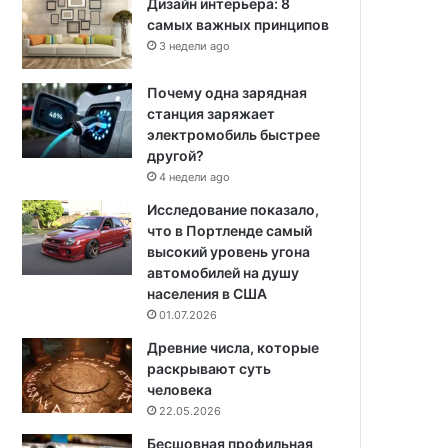
Дизайн интерьера: 8
самых важных принципов
3 недели ago
Почему одна зарядная
станция заряжает
электромобиль быстрее
другой?
4 недели ago
Исследование показало,
что в Портленде самый
высокий уровень угона
автомобилей на душу
населения в США
01.07.2026
Древние числа, которые
раскрывают суть
человека
22.05.2026
Бесшовная профильная