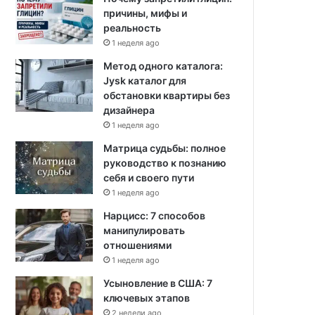
причины, мифы и
реальность
1 неделя ago
Метод одного каталога:
Jysk каталог для
обстановки квартиры без
дизайнера
1 неделя ago
Матрица судьбы: полное
руководство к познанию
себя и своего пути
1 неделя ago
Нарцисс: 7 способов
манипулировать
отношениями
1 неделя ago
Усыновление в США: 7
ключевых этапов
2 недели ago