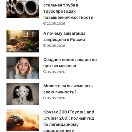
стальная труба в
трубопроводах
повышенной жесткости
22.05.2026
А почему ашваганда
запрещена в России
05.05.2026
Создано новое лекарство
против мигрени
05.05.2026
Можете ли вы изменить
свою личность?
05.05.2026
Крузак 200 (Toyota Land
Cruiser 200): полный гид
по легендарному
внедорожнику