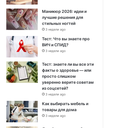
Маникюр 2026: идеи и
лучшие решения для
стильных ногтей
3 недели ago
Тест: Что вы знаете про
ВИЧ и СПИД?
3 недели ago
Тест: знаете ли вы все эти
факты о здоровье — или
просто слишком
уверенно верите советам
из соцсетей?
3 недели ago
Как выбирать мебель и
товары для дома
3 недели ago