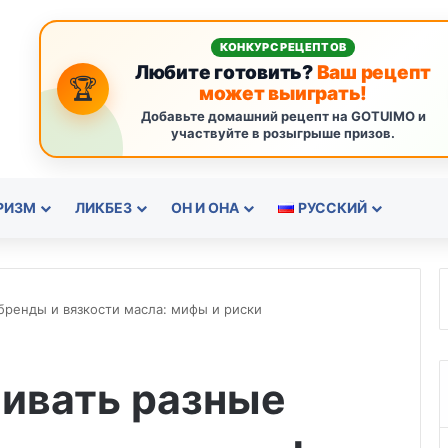
КОНКУРС РЕЦЕПТОВ
Любите готовить?
Ваш рецепт
🏆
может выиграть!
Добавьте домашний рецепт на GOTUIMO и
участвуйте в розыгрыше призов.
РИЗМ
ЛИКБЕЗ
ОН И ОНА
РУССКИЙ
ренды и вязкости масла: мифы и риски
ивать разные