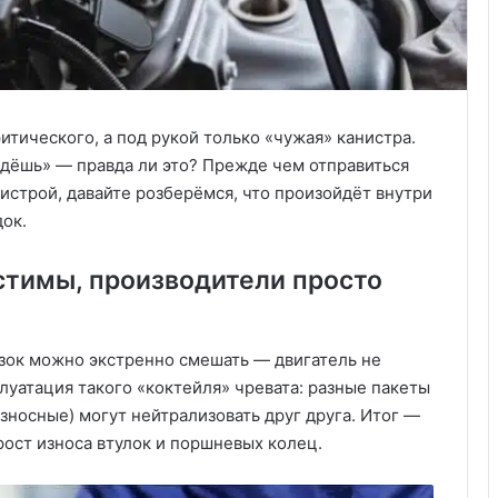
итического, а под рукой только «чужая» канистра.
йдёшь» — правда ли это? Прежде чем отправиться
истрой, давайте розберёмся, что произойдёт внутри
ок.
стимы, производители просто
зок можно экстренно смешать — двигатель не
луатация такого «коктейля» чревата: разные пакеты
носные) могут нейтрализовать друг друга. Итог —
рост износа втулок и поршневых колец.