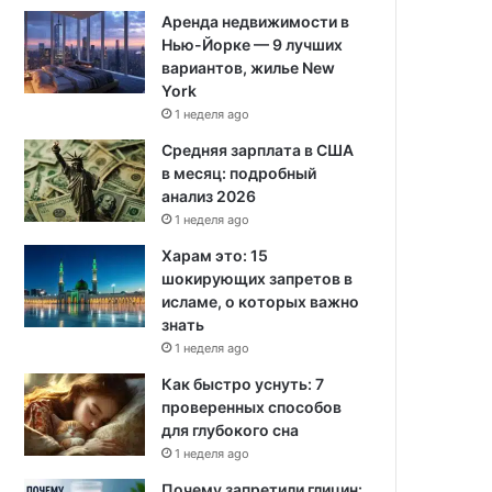
Аренда недвижимости в
Нью-Йорке — 9 лучших
вариантов, жилье New
York
1 неделя ago
Средняя зарплата в США
в месяц: подробный
анализ 2026
1 неделя ago
Харам это: 15
шокирующих запретов в
исламе, о которых важно
знать
1 неделя ago
Как быстро уснуть: 7
проверенных способов
для глубокого сна
1 неделя ago
Почему запретили глицин: