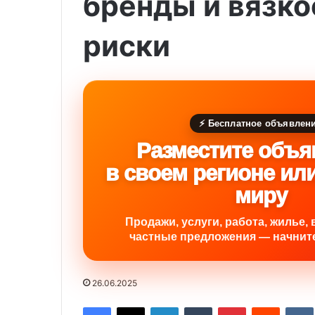
бренды и вязко
риски
⚡ Бесплатное объявлен
Разместите объя
в своем регионе ил
миру
Продажи, услуги, работа, жилье, 
частные предложения — начните
26.06.2025
Facebook
X
LinkedIn
Tumblr
Pinterest
Reddit