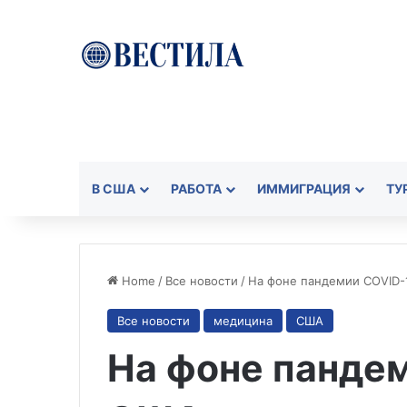
В США
РАБОТА
ИММИГРАЦИЯ
ТУ
Home
/
Все новости
/
На фоне пандемии COVID-
Все новости
медицина
США
На фоне пандем