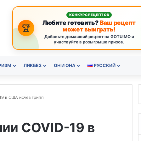
КОНКУРС РЕЦЕПТОВ
Любите готовить?
Ваш рецепт
🏆
может выиграть!
Добавьте домашний рецепт на GOTUIMO и
участвуйте в розыгрыше призов.
РИЗМ
ЛИКБЕЗ
ОН И ОНА
РУССКИЙ
19 в США исчез грипп
ии COVID-19 в