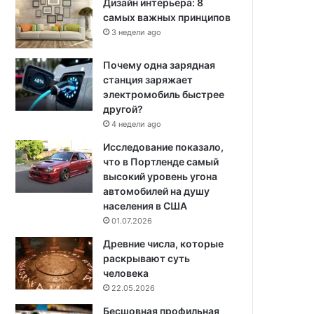
Дизайн интерьера: 8
самых важных принципов
3 недели ago
Почему одна зарядная
станция заряжает
электромобиль быстрее
другой?
4 недели ago
Исследование показало,
что в Портленде самый
высокий уровень угона
автомобилей на душу
населения в США
01.07.2026
Древние числа, которые
раскрывают суть
человека
22.05.2026
Бесшовная профильная