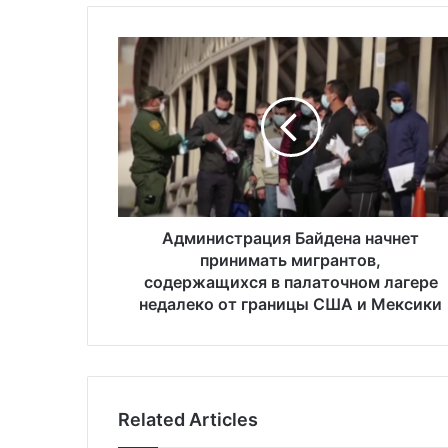
А
д
м
и
н
и
с
т
р
а
Администрация Байдена начнет
ц
принимать мигрантов,
и
содержащихся в палаточном лагере
я
недалеко от границы США и Мексики
Б
а
й
д
е
Related Articles
н
а