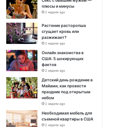
Секс с бывшим мужем —
плюсы и минусы
2 недели ago
Растение расторопша
сгущает кровь или
разжижает?
2 недели ago
Онлайн знакомства в
США: 5 шокирующих
фактов
2 недели ago
Детский день рождение в
Майами, как провести
праздник под открытым
небом
2 недели ago
Необходимая мебель для
съемной квартиры в США
2 недели ago