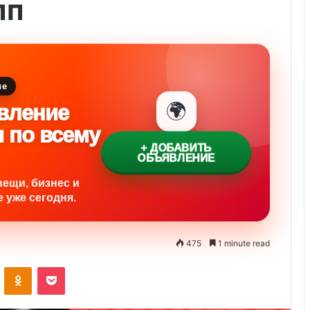
пп
ие
🌍
вление
и по всему
+ ДОБАВИТЬ
ОБЪЯВЛЕНИЕ
вещи, бизнес и
 уже сегодня.
475
1 minute read
ontakte
Odnoklassniki
Pocket