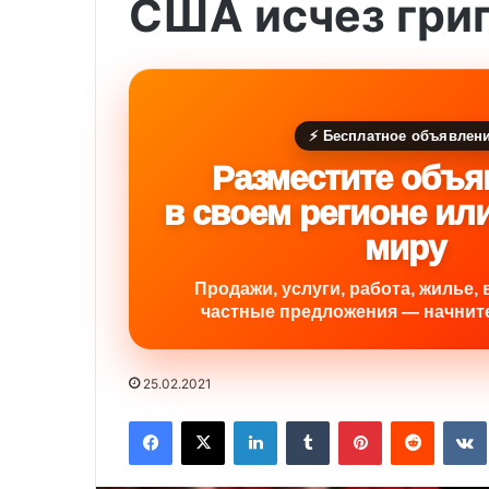
США исчез гри
⚡ Бесплатное объявлен
Разместите объя
в своем регионе ил
миру
Продажи, услуги, работа, жилье, 
частные предложения — начните
25.02.2021
Facebook
X
LinkedIn
Tumblr
Pinterest
Reddit
VK