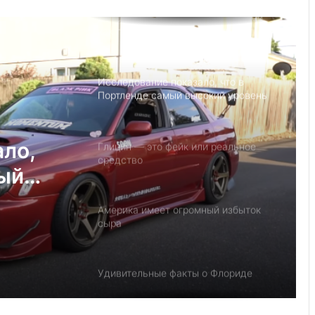
Детский день рождение в Майами,
как провести праздник под
открытым небом
Исследование показало, что в
Портленде самый высокий уровень
угона автомобилей на душу
населения в США
ало,
Глицин — это фейк или реальное
средство
мый
на
Америка имеет огромный избыток
у
сыра
Удивительные факты о Флориде