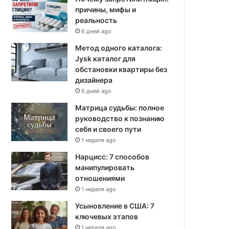
причины, мифы и
реальность
6 дней ago
Метод одного каталога:
Jysk каталог для
обстановки квартиры без
дизайнера
6 дней ago
Матрица судьбы: полное
руководство к познанию
себя и своего пути
1 неделя ago
Нарцисс: 7 способов
манипулировать
отношениями
1 неделя ago
Усыновление в США: 7
ключевых этапов
1 неделя ago