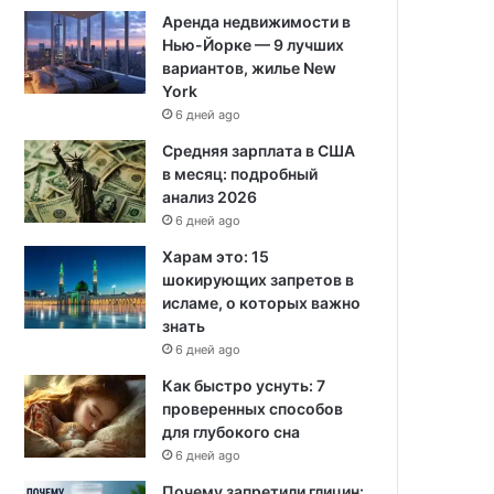
Аренда недвижимости в
Нью-Йорке — 9 лучших
вариантов, жилье New
York
6 дней ago
Средняя зарплата в США
в месяц: подробный
анализ 2026
6 дней ago
Харам это: 15
шокирующих запретов в
исламе, о которых важно
знать
6 дней ago
Как быстро уснуть: 7
проверенных способов
для глубокого сна
6 дней ago
Почему запретили глицин: