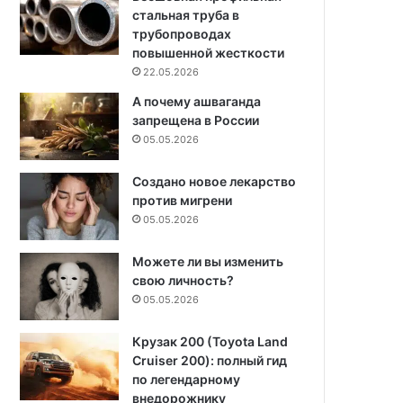
стальная труба в
трубопроводах
повышенной жесткости
22.05.2026
А почему ашваганда
запрещена в России
05.05.2026
Создано новое лекарство
против мигрени
05.05.2026
Можете ли вы изменить
свою личность?
05.05.2026
Крузак 200 (Toyota Land
Cruiser 200): полный гид
по легендарному
внедорожнику