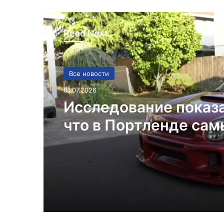
Read Next
Все новости
01.07.2026
Исследование показ
что в Портленде са
высокий уровень уго
автомобилей на душ
населения в США