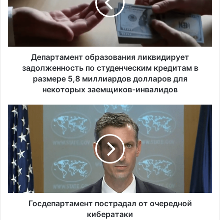
р
т
а
м
е
н
Департамент образования ликвидирует
т
задолженность по студенческим кредитам в
о
размере 5,8 миллиардов долларов для
б
некоторых заемщиков-инвалидов
р
а
Г
з
о
о
с
в
д
а
е
н
п
и
а
я
р
л
т
и
а
Госдепартамент пострадал от очередной
к
м
кибератаки