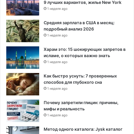
д
9 лучших вариантов, жилье New York
о
1 неделя ago
л
л
Средняя зарплата в США в месяц:
а
подробный анализ 2026
р
1 неделя ago
о
в
Харам это: 15 шокирующих запретов в
д
исламе, о которых важно знать
л
1 неделя ago
я
н
Как быстро уснуть: 7 проверенных
е
способов для глубокого сна
к
о
1 неделя ago
т
о
Почему запретили глицин: причины,
р
мифы и реальность
ы
1 неделя ago
х
з
Метод одного каталога: Jysk каталог
а