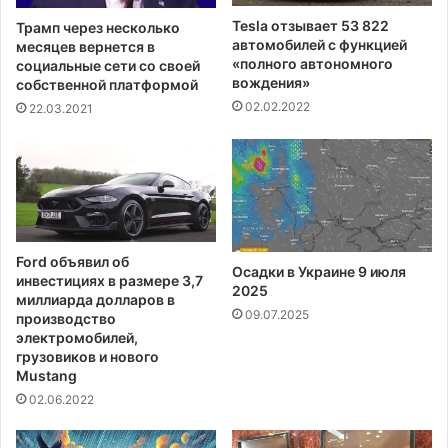
о
й
Tesla отзывает 53 822
Трамп через несколько
с
к
автомобилей с функцией
месяцев вернется в
т
и
«полного автономного
социальные сети со своей
у
вождения»
б
собственной платформой
д
е
02.02.2022
22.03.2021
е
р
н
а
ч
т
е
а
с
к
к
и
и
Ford объявил об
м
Осадки в Украине 9 июля
инвестициях в размере 3,7
к
2025
миллиарда долларов в
р
09.07.2025
производство
е
электромобилей,
д
грузовиков и нового
и
Mustang
т
02.06.2022
а
м