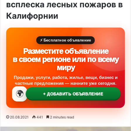
всплеска лесных пожаров в
Калифорнии
⚡ Бесплатное объявление
Разместите объявление
в своем регионе или по всему
миру
Продажи, услуги, работа, жилье, вещи, бизнес и
частные предложения — начните уже сегодня.
🌍
+ ДОБАВИТЬ ОБЪЯВЛЕНИЕ
20.08.2021
441
2 minutes read