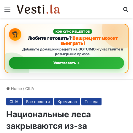
Menu
S
КОНКУРС РЕЦЕПТОВ
🏆
Любите готовить?
Ваш рецепт может
выиграть!
Добавьте домашний рецепт на GOTUIMO и участвуйте в
розыгрыше призов.
Участвовать →
Home
/
США
США
Все новости
Криминал
Погода
Национальные леса
закрываются из-за