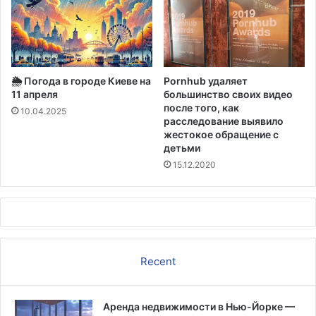
в
р
а
з
м
🌦️ Погода в городе Киеве на
Pornhub удаляет
е
11 апреля
большинство своих видео
р
после того, как
е
10.04.2025
расследование выявило
5
жестокое обращение с
,
детьми
8
15.12.2020
м
и
л
л
и
а
р
Recent
д
о
в
Аренда недвижимости в Нью-Йорке —