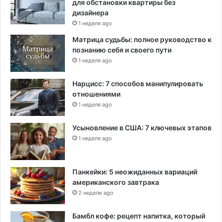
для обстановки квартиры без
е
дизайнера
м
1 неделя ago
щ
Матрица судьбы: полное руководство к
и
познанию себя и своего пути
к
о
1 неделя ago
в
-
Нарцисс: 7 способов манипулировать
и
отношениями
н
1 неделя ago
в
а
Усыновление в США: 7 ключевых этапов
л
1 неделя ago
и
д
о
Панкейки: 5 неожиданных вариаций
в
американского завтрака
2 недели ago
Бамбл кофе: рецепт напитка, который