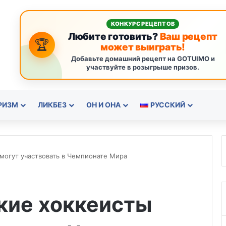
КОНКУРС РЕЦЕПТОВ
Любите готовить?
Ваш рецепт
🏆
может выиграть!
Добавьте домашний рецепт на GOTUIMO и
участвуйте в розыгрыше призов.
РИЗМ
ЛИКБЕЗ
ОН И ОНА
РУССКИЙ
могут участвовать в Чемпионате Мира
кие хоккеисты