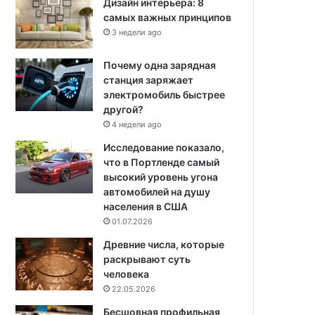
Дизайн интерьера: 8
самых важных принципов
3 недели ago
Почему одна зарядная
станция заряжает
электромобиль быстрее
другой?
4 недели ago
Исследование показало,
что в Портленде самый
высокий уровень угона
автомобилей на душу
населения в США
01.07.2026
Древние числа, которые
раскрывают суть
человека
22.05.2026
Бесшовная профильная