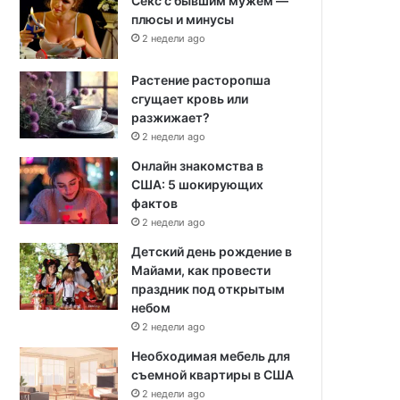
Секс с бывшим мужем —
плюсы и минусы
2 недели ago
Растение расторопша
сгущает кровь или
разжижает?
2 недели ago
Онлайн знакомства в
США: 5 шокирующих
фактов
2 недели ago
Детский день рождение в
Майами, как провести
праздник под открытым
небом
2 недели ago
Необходимая мебель для
съемной квартиры в США
2 недели ago