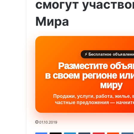
смогут участво
Мира
⚡ Бесплатное объявлен
Разместите объя
в своем регионе ил
миру
Продажи, услуги, работа, жилье, 
частные предложения — начните
01.10.2019
Facebook
X
LinkedIn
Tumblr
Pinterest
Reddit
VK