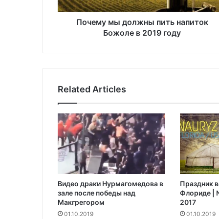
ы
д
о
Почему мы должны пить напиток
л
Божоле в 2019 году
ж
н
ы
п
и
Related Articles
т
ь
н
а
п
и
т
о
к
Видео драки Нурмагомедова в
Праздник в
Б
зале после победы над
Флориде | N
о
Макгрегором‍
2017
ж
01.10.2019
01.10.2019
о