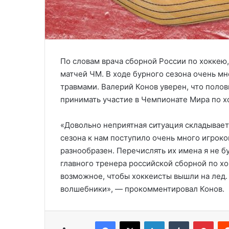
По словам врача сборной России по хоккею,
матчей ЧМ. В ходе бурного сезона очень м
травмами. Валерий Конов уверен, что полов
принимать участие в Чемпионате Мира по х
«Довольно неприятная ситуация складываетс
сезона к нам поступило очень много игроко
разнообразен. Перечислять их имена я не бу
главного тренера российской сборной по хо
возможное, чтобы хоккеисты вышли на лед.
волшебники», — прокомментировал Конов.
Facebook
X
LinkedIn
Tumblr
Pinterest