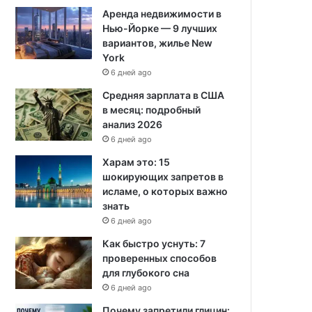
Аренда недвижимости в
Нью-Йорке — 9 лучших
вариантов, жилье New
York
6 дней ago
Средняя зарплата в США
в месяц: подробный
анализ 2026
6 дней ago
Харам это: 15
шокирующих запретов в
исламе, о которых важно
знать
6 дней ago
Как быстро уснуть: 7
проверенных способов
для глубокого сна
6 дней ago
Почему запретили глицин: