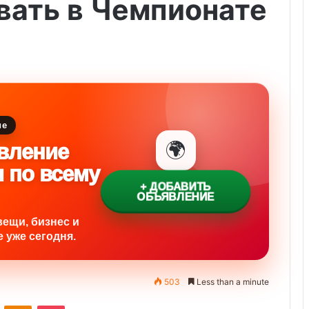
вать в Чемпионате
ие
🌍
вление
и по всему
+ ДОБАВИТЬ
ОБЪЯВЛЕНИЕ
вещи, бизнес и
 уже сегодня.
503
Less than a minute
ontakte
Odnoklassniki
Pocket