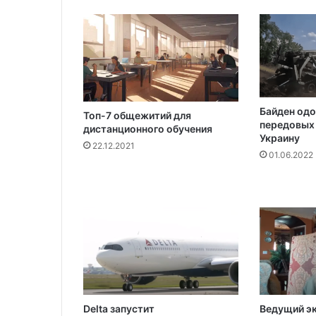
л
е
в
2
0
1
9
Байден одо
г
Топ-7 общежитий для
передовых 
дистанционного обучения
о
Украину
д
22.12.2021
01.06.2022
у
Delta запустит
Ведущий э