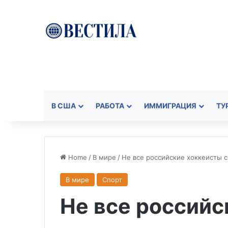
В США
РАБОТА
ИММИГРАЦИЯ
ТУ
Home
/
В мире
/
Не все российские хоккеисты с
В мире
Спорт
Не все российс