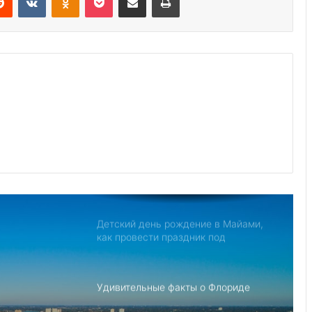
Дом с привидениями в Америке,
рейтинг самых страшных
Джо Байден обнародовал план
противодействия Китаю
Северная Корея обвиняет США в
создании «НАТО в азиатском стиле»
для свержения Ким Чен Ына
Детский день рождение в Майами,
как провести праздник под
открытым небом
Удивительные факты о Флориде