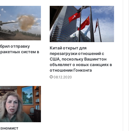
Украина получила одобрение
кредита на $880 млн от Совета
директоров МВФ
брил отправку
Китай открыт для
ракетных систем в
перезагрузки отношений с
США, поскольку Вашингтон
объявляет о новых санкциях в
отношении Гонконга
08.12.2020
кономист