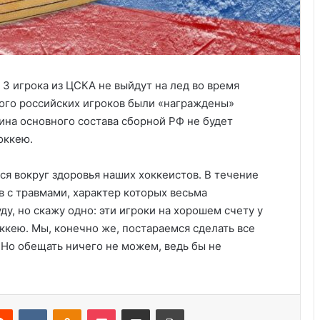
 3 игрока из ЦСКА не выйдут на лед во время
ного российских игроков были «награждены»
ина основного состава сборной РФ не будет
оккею.
я вокруг здоровья наших хоккеистов. В течение
в с травмами, характер которых весьма
ду, но скажу одно: эти игроки на хорошем счету у
Анализ событий в Крокусе, что на
ккею. Мы, конечно же, постараемся сделать все
самом деле произошло. Полная
 Но обещать ничего не можем, ведь бы не
хронология событий.
Украина получила одобрение
кредита на $880 млн от Совета
Reddit
VKontakte
Odnoklassniki
Pocket
Share via Email
Print
директоров МВФ