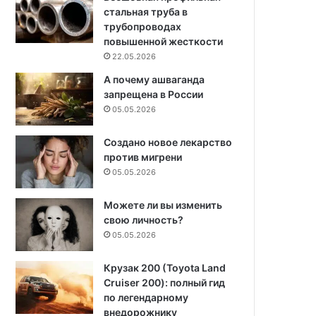
стальная труба в
трубопроводах
повышенной жесткости
22.05.2026
А почему ашваганда
запрещена в России
05.05.2026
Создано новое лекарство
против мигрени
05.05.2026
Можете ли вы изменить
свою личность?
05.05.2026
Крузак 200 (Toyota Land
Cruiser 200): полный гид
по легендарному
внедорожнику