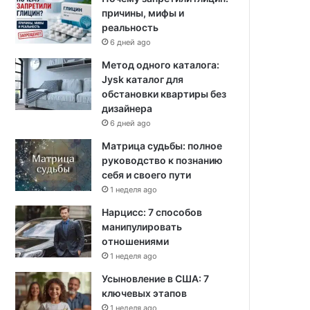
причины, мифы и
реальность
6 дней ago
Метод одного каталога:
Jysk каталог для
обстановки квартиры без
дизайнера
6 дней ago
Матрица судьбы: полное
руководство к познанию
себя и своего пути
1 неделя ago
Нарцисс: 7 способов
манипулировать
отношениями
1 неделя ago
Усыновление в США: 7
ключевых этапов
1 неделя ago