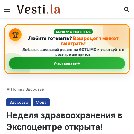
Menu
S
КОНКУРС РЕЦЕПТОВ
🏆
Любите готовить?
Ваш рецепт может
выиграть!
Добавьте домашний рецепт на GOTUIMO и участвуйте в
розыгрыше призов.
Участвовать →
Home
/
Здоровье
Здоровье
Мода
Неделя здравоохранения в
Экспоцентре открыта!