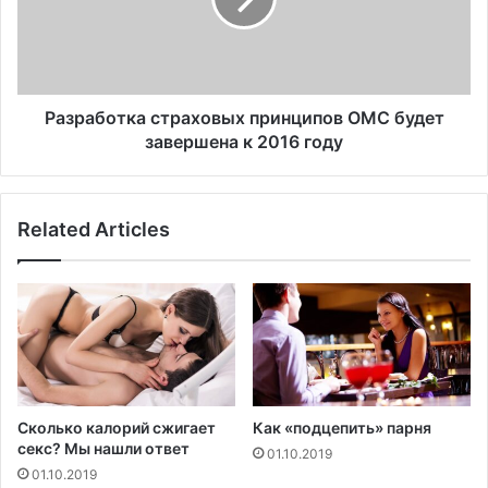
а
с
б
,
о
к
т
о
к
т
а
Разработка страховых принципов ОМС будет
о
с
завершена к 2016 году
р
т
о
р
г
а
Related Articles
о
х
д
о
о
в
с
ы
т
х
о
п
й
р
н
и
ы
н
Сколько калорий сжигает
Как «подцепить» парня
р
ц
секс? Мы нашли ответ
01.10.2019
о
и
01.10.2019
с
п