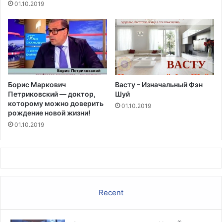
0
01.10.2019
1
6
г
о
д
у
Борис Маркович
Васту – Изначальный Фэн
Петриковский — доктор,
Шуй
которому можно доверить
01.10.2019
рождение новой жизни!
01.10.2019
Recent