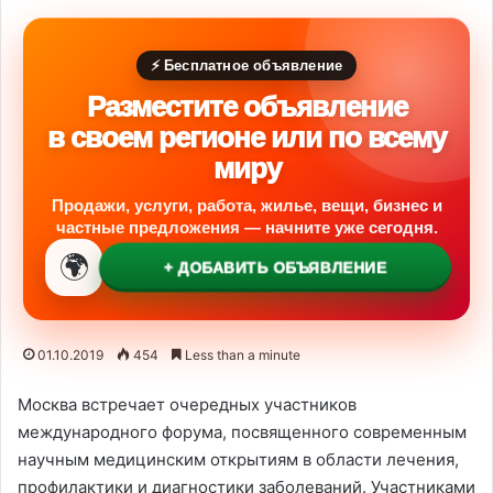
⚡ Бесплатное объявление
Разместите объявление
в своем регионе или по всему
миру
Продажи, услуги, работа, жилье, вещи, бизнес и
частные предложения — начните уже сегодня.
🌍
+ ДОБАВИТЬ ОБЪЯВЛЕНИЕ
01.10.2019
454
Less than a minute
Москва встречает очередных участников
международного форума, посвященного современным
научным медицинским открытиям в области лечения,
профилактики и диагностики заболеваний. Участниками