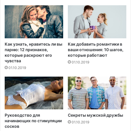
с
о
и
в
й
О
с
М
к
С
и
б
е
у
Как узнать, нравитесь ли вы
Как добавить романтики в
в
д
парню: 12 признаков,
ваши отношения: 10 шагов,
и
е
которые раскроют его
которые работают
р
т
чувства
01.10.2019
у
з
01.10.2019
с
а
о
в
л
е
о
р
г
ш
и
е
н
а
Руководство для
Секреты мужской дружбы
начинающих по стимуляции
к
01.10.2019
сосков
2