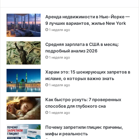
е
й
Аренда недвижимости в Нью-Йорке —
т
9 лучших вариантов, жилье New York
и
1 неделя ago
н
г
о
Средняя зарплата в США в месяц:
в
подробный анализ 2026
1 неделя ago
Харам это: 15 шокирующих запретов в
исламе, о которых важно знать
1 неделя ago
Как быстро уснуть: 7 проверенных
способов для глубокого сна
1 неделя ago
Почему запретили глицин: причины,
мифы и реальность