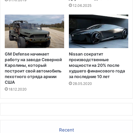
12.06.2025
е
т
и
т
р
а
з
р
GM Defense начинает
Nissan сократит
а
работу на заводе Северной
производственные
б
Каролины, который
мощности на 20% после
о
построит свой автомобиль
худшего финансового года
т
пехотного отряда армии
за последние 10 лет
к
США
28.05.2020
о
18.12.2020
й
с
в
о
и
х
Recent
р