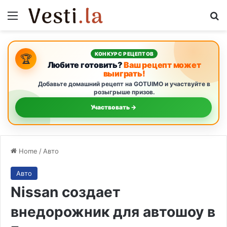
Menu
S
КОНКУРС РЕЦЕПТОВ
🏆
Любите готовить?
Ваш рецепт может
выиграть!
Добавьте домашний рецепт на GOTUIMO и участвуйте в
розыгрыше призов.
Участвовать →
Home
/
Авто
Авто
Nissan создает
внедорожник для автошоу в