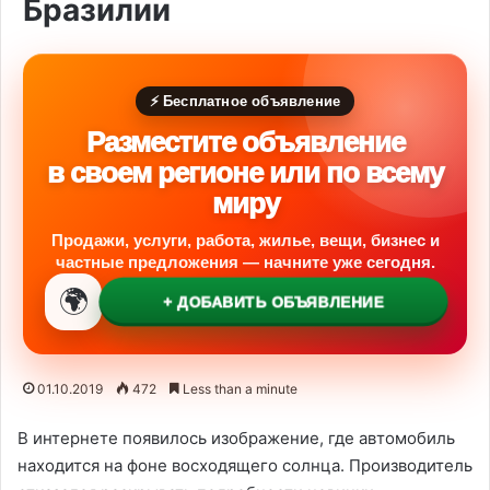
Бразилии
⚡ Бесплатное объявление
Разместите объявление
в своем регионе или по всему
миру
Продажи, услуги, работа, жилье, вещи, бизнес и
частные предложения — начните уже сегодня.
🌍
+ ДОБАВИТЬ ОБЪЯВЛЕНИЕ
01.10.2019
472
Less than a minute
В интернете появилось изображение, где автомобиль
находится на фоне восходящего солнца. Производитель