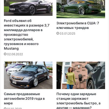
ы
м
а
г
Ford объявил об
е
Электромобили в США: 7
инвестициях в размере 3,7
н
ключевых трендов
миллиарда долларов в
т
03.01.2025
производство
с
электромобилей,
т
грузовиков и нового
в
Mustang
о
02.06.2022
м
.
Р
о
с
с
и
я
Самые продаваемые
Почему одни зарядные
автомобили 2019 года в
станции заряжают
о
мире
электромобиль быстро, а
т
другие — медленно?
в
01.10.2019