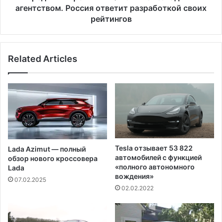
а
е
агентством. Россия ответит разработкой своих
х
й
рейтингов
р
т
и
и
р
н
Related Articles
г
Р
Ф
п
о
н
и
ж
е
Tesla отзывает 53 822
Lada Azimut — полный
н
автомобилей с функцией
обзор нового кроссовера
з
«полного автономного
Lada
а
вождения»
07.02.2025
п
02.02.2022
а
д
н