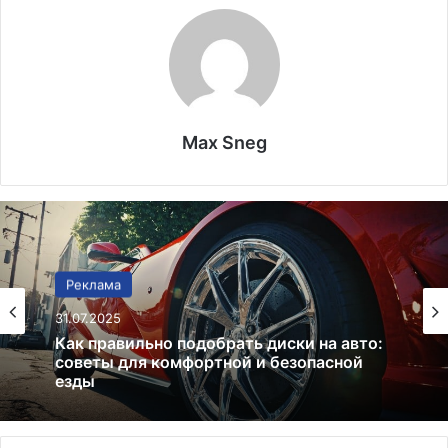
Max Sneg
Реклама
Реклама
31.07.2025
25.07.2025
Как правильно подобрать диски на авто:
советы для комфортной и безопасной
Признаки неисправности выпускного
езды