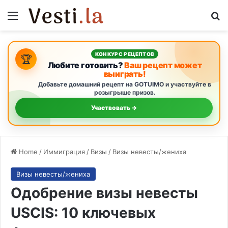
Menu
Se
КОНКУРС РЕЦЕПТОВ
🏆
Любите готовить?
Ваш рецепт может
выиграть!
Добавьте домашний рецепт на GOTUIMO и участвуйте в
розыгрыше призов.
Участвовать →
Home
/
Иммиграция
/
Визы
/
Визы невесты/жениха
Визы невесты/жениха
Одобрение визы невесты
USCIS: 10 ключевых