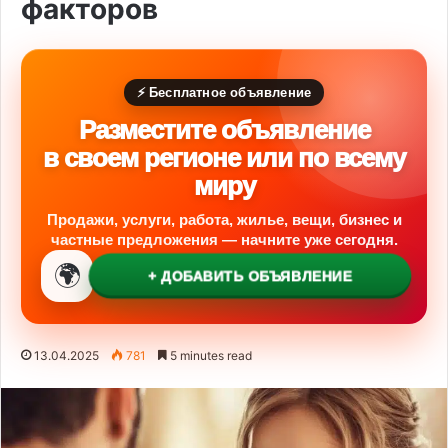
факторов
⚡ Бесплатное объявление
Разместите объявление
в своем регионе или по всему
миру
Продажи, услуги, работа, жилье, вещи, бизнес и
частные предложения — начните уже сегодня.
🌍
+ ДОБАВИТЬ ОБЪЯВЛЕНИЕ
13.04.2025
781
5 minutes read