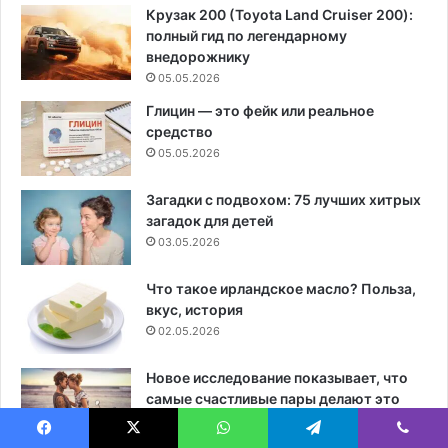
Крузак 200 (Toyota Land Cruiser 200):
полный гид по легендарному
внедорожнику
05.05.2026
Глицин — это фейк или реальное
средство
05.05.2026
Загадки с подвохом: 75 лучших хитрых
загадок для детей
03.05.2026
Что такое ирландское масло? Польза,
вкус, история
02.05.2026
Новое исследование показывает, что
самые счастливые пары делают это
01.05.2026
Facebook
X
WhatsApp
Telegram
Viber