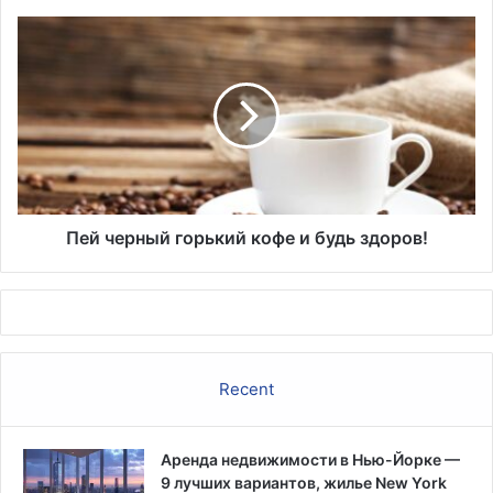
Пей
черный
горький
кофе
и
будь
здоров!
Пей черный горький кофе и будь здоров!
Recent
Аренда недвижимости в Нью-Йорке —
9 лучших вариантов, жилье New York