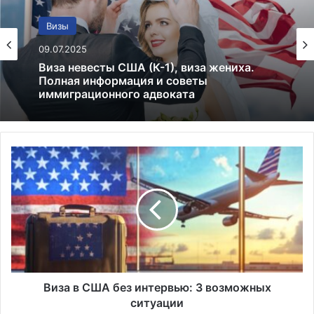
Визы невесты/жениха
07.07.2025
Получение визы невесты: От петиции до
въезда в США
Виза
в
США
без
интервью:
3
возможных
ситуации
Виза в США без интервью: 3 возможных
ситуации