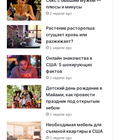
Секс с бывшим мужем —
плюсы и минусы
2 недели ago
Растение расторопша
сгущает кровь или
разжижает?
2 недели ago
Онлайн знакомства в
США: 5 шокирующих
фактов
2 недели ago
Детский день рождение в
Майами, как провести
праздник под открытым
небом
2 недели ago
Необходимая мебель для
съемной квартиры в США
2 недели ago