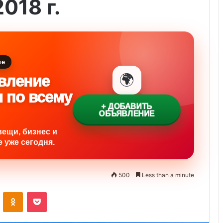
018 г.
ие
🌍
вление
и по всему
+ ДОБАВИТЬ
ОБЪЯВЛЕНИЕ
вещи, бизнес и
 уже сегодня.
500
Less than a minute
ontakte
Odnoklassniki
Pocket