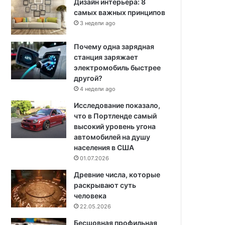
Дизайн интерьера: 8
самых важных принципов
3 недели ago
Почему одна зарядная
станция заряжает
электромобиль быстрее
другой?
4 недели ago
Исследование показало,
что в Портленде самый
высокий уровень угона
автомобилей на душу
населения в США
01.07.2026
Древние числа, которые
раскрывают суть
человека
22.05.2026
Бесшовная профильная