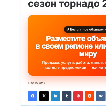
сезон торнадо 2
⚡ Бесплатное объявлен
Разместите объя
в своем регионе ил
миру
Продажи, услуги, работа, жилье, 
частные предложения — начните
01.10.2019
Facebook
X
LinkedIn
Tumblr
Pinterest
Reddit
VK