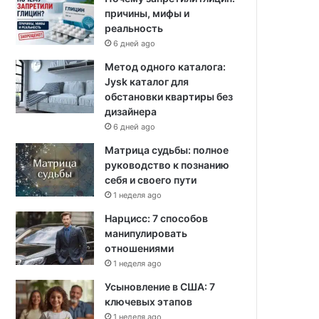
причины, мифы и
реальность
6 дней ago
Метод одного каталога:
Jysk каталог для
обстановки квартиры без
дизайнера
6 дней ago
Матрица судьбы: полное
руководство к познанию
себя и своего пути
1 неделя ago
Нарцисс: 7 способов
манипулировать
отношениями
1 неделя ago
Усыновление в США: 7
ключевых этапов
1 неделя ago