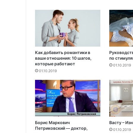
о
р
а
й
з
е
р
о
в
Как добавить романтики в
Руководст
п
ваши отношения: 10 шагов,
по стимуля
которые работают
о
01.10.2019
д
01.10.2019
р
о
с
т
к
а
м
и
Борис Маркович
Васту – Из
?
Петриковский — доктор,
01.10.2019
С