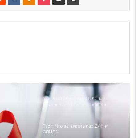
Йога смеха: Люди становятся
счастливее после занятий йогой
Советы экспертов по уходу за
всеми вашими любимыми летними
вещами
9 лучших мест, чтобы уединиться со
своим партнером
Маникюр 2026: идеи и лучшие
решения для стильных ногтей
Тест: Что вы знаете про ВИЧ и
СПИД?