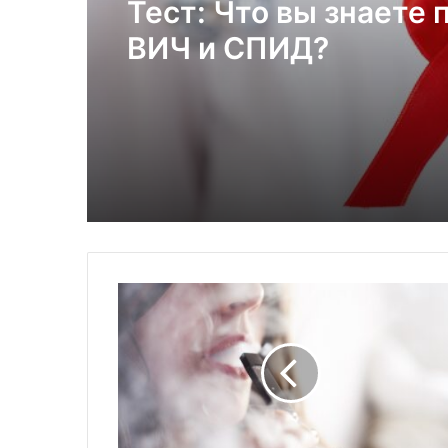
Тест: Что вы знаете 
ВИЧ и СПИД?
К
а
к
о
с
т
а
н