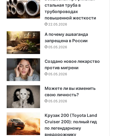
стальная труба в
трубопроводах
повышенной жесткости
22.05.2026
А почему ашваганда
запрещена в России
05.05.2026
Создано новое лекарство
против мигрени
05.05.2026
Можете ли вы изменить
свою личность?
05.05.2026
Крузак 200 (Toyota Land
Cruiser 200): полный гид
по легендарному
внедорожнику