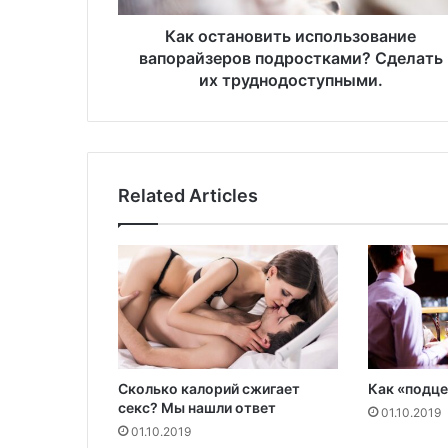
о
в
Как остановить использование
и
вапорайзеров подростками? Сделать
т
их труднодоступными.
ь
и
с
п
о
Related Articles
л
ь
з
о
в
а
н
и
е
Сколько калорий сжигает
Как «подце
в
секс? Мы нашли ответ
а
01.10.2019
01.10.2019
п