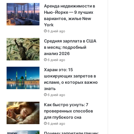
Аренда недвижимости в
Нью-Йорке — 9 лучших
вариантов, жилье New
York
6 дней ago
Средняя зарплата в США
в месяц: подробный
анализ 2026
6 дней ago
Харам это: 15
шокирующих запретов в
исламе, о которых важно
знать
6 дней ago
Как быстро уснуть: 7
проверенных способов
для глубокого сна
6 дней ago
Почему запретили глицин: