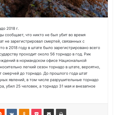
ы сообщает, что никто не был убит во время
ат не зарегистрировал смертей, связанных с
то в 2018 году в штате было зарегистрировано всего
сударству проходит около 56 торнадо в год. Рик
еждений в нормандском офисе Национальной
носительно легкий сезон торнадо в штате, вероятно,
т смерчей до торнадо. До прошлого года штат
ных явлений, в том числе разрушительные торнадо
Создано новое лекарство против
мигрени
ра, убил 25 человек, а торнадо 31 мая и внезапное
Новое исследование показывает,
что самые счастливые пары делают
Reddit
VKontakte
Odnoklassniki
Pocket
Share via Email
Print
это