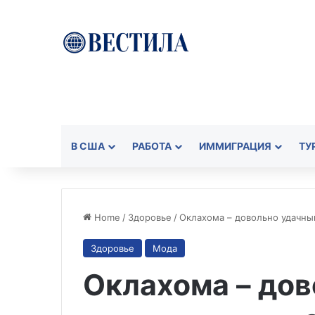
В США
РАБОТА
ИММИГРАЦИЯ
ТУ
Home
/
Здоровье
/
Оклахома – довольно удачный
Здоровье
Мода
Оклахома – до