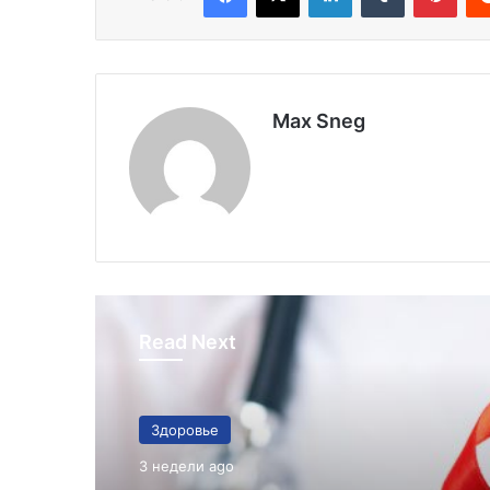
Max Sneg
Read Next
Здоровье
3 недели ago