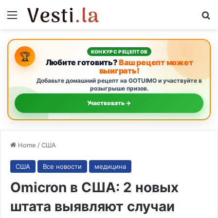
Menu
S
КОНКУРС РЕЦЕПТОВ
🏆
Любите готовить?
Ваш рецепт может
выиграть!
Добавьте домашний рецепт на GOTUIMO и участвуйте в
розыгрыше призов.
Участвовать →
Home
/
США
США
Все новости
медицина
Omicron в США: 2 новых
штата выявляют случаи