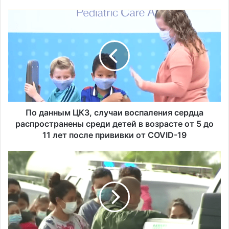
П
Исследование показало, что в Портленде
о
самый высокий уровень угона
д
автомобилей на душу населения в США
а
н
н
ы
м
Ц
К
По данным ЦКЗ, cлучаи воспаления сердца
З
распространены среди детей в возрасте от 5 до
,
11 лет после прививки от COVID-19
c
л
Н
у
о
ч
я
а
б
и
р
в
ь
о
с