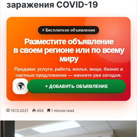
заражения COVID-19
⚡ Бесплатное объявление
Разместите объявление
в своем регионе или по всему
миру
Продажи, услуги, работа, жилье, вещи, бизнес и
частные предложения — начните уже сегодня.
🌍
+ ДОБАВИТЬ ОБЪЯВЛЕНИЕ
19.12.2021
464
1 minute read