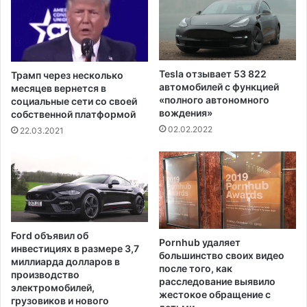
р
р
а
о
н
с
е
л
н
и
Tesla отзывает 53 822
Трамп через несколько
ы
н
автомобилей с функцией
месяцев вернется в
с
а
«полного автономного
социальные сети со своей
р
вождения»
5
собственной платформой
е
%
02.02.2022
22.03.2021
д
п
и
о
д
с
е
л
т
е
е
с
й
н
Ford объявил об
в
Pornhub удаляет
и
инвестициях в размере 3,7
большинство своих видео
в
ж
миллиарда долларов в
после того, как
о
е
производство
расследование выявило
з
н
электромобилей,
жестокое обращение с
р
грузовиков и нового
и