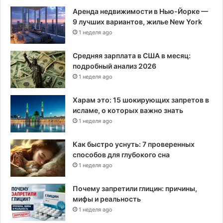
и
Аренда недвижимости в Нью-Йорке —
в
9 лучших вариантов, жилье New York
и
в
1 неделя ago
к
и
Средняя зарплата в США в месяц:
о
подробный анализ 2026
т
1 неделя ago
C
O
Харам это: 15 шокирующих запретов в
V
исламе, о которых важно знать
I
1 неделя ago
D
-
Как быстро уснуть: 7 проверенных
1
способов для глубокого сна
9
1 неделя ago
Почему запретили глицин: причины,
мифы и реальность
1 неделя ago