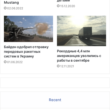
детьми
а
Mustang
я
15.12.2020
с
в
02.06.2022
т
п
е
о
о
с
т
л
5
е
д
д
о
н
Байден одобрил отправку
1
и
Рекордные 4,4 млн
передовых ракетных
1
е
американцев уволились с
систем в Украину
л
м
работы в сентябре
01.06.2022
е
е
12.11.2021
т
с
п
я
о
ц
с
ы
л
е
Recent
п
р