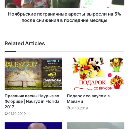
с
к
п
и
а
е
Ноябрьские пограничные аресты выросли на 5%
л
п
после снижения в последние месяцы
е
о
н
г
и
р
я
Related Articles
а
с
н
е
и
р
ч
д
н
ц
ы
а
е
р
а
а
р
Праздник весны Наурыз во
Подарок со вкусом в
с
е
Флориде | Nauryz in Florida
Майами
п
с
2017
01.10.2019
р
т
01.10.2019
о
ы
с
в
т
ы