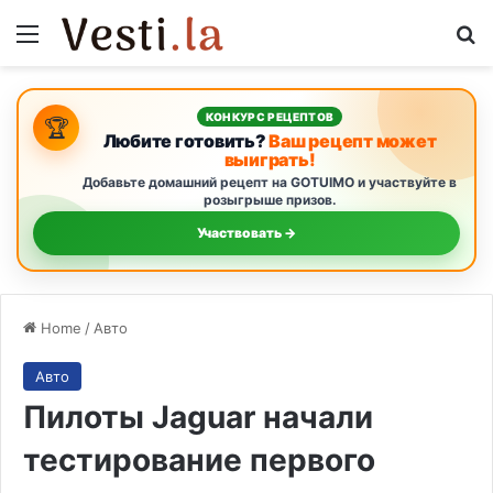
Menu
S
КОНКУРС РЕЦЕПТОВ
🏆
Любите готовить?
Ваш рецепт может
выиграть!
Добавьте домашний рецепт на GOTUIMO и участвуйте в
розыгрыше призов.
Участвовать →
Home
/
Авто
Авто
Пилоты Jaguar начали
тестирование первого