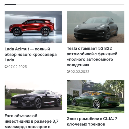
н
к
я
а
6
н
5
с
д
к
о
о
л
й
л
а
Tesla отзывает 53 822
Lada Azimut — полный
а
в
автомобилей с функцией
обзор нового кроссовера
р
и
«полного автономного
Lada
о
а
вождения»
07.02.2025
в
б
02.02.2022
а
з
ы
в
Я
п
о
Ford объявил об
н
Электромобили в США: 7
инвестициях в размере 3,7
и
ключевых трендов
миллиарда долларов в