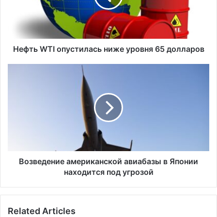
W
T
I
о
п
Нефть WTI опустилась ниже уровня 65 долларов
у
с
В
т
о
и
з
л
в
а
е
с
д
ь
е
н
н
и
и
ж
е
Возведение американской авиабазы в Японии
е
а
находится под угрозой
у
м
р
е
о
р
Related Articles
в
и