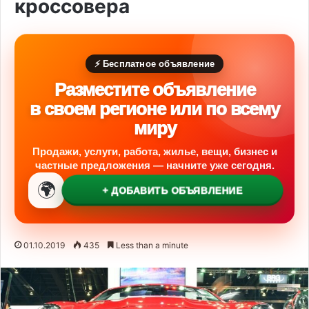
кроссовера
⚡ Бесплатное объявление
Разместите объявление
в своем регионе или по всему
миру
Продажи, услуги, работа, жилье, вещи, бизнес и
частные предложения — начните уже сегодня.
🌍
+ ДОБАВИТЬ ОБЪЯВЛЕНИЕ
01.10.2019
435
Less than a minute