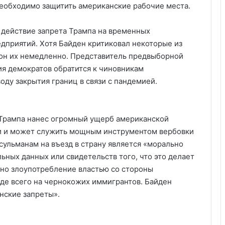
 необходимо защитить американские рабочие места.
 действие запрета Трампа на временных
едприятий. Хотя Байден критиковал некоторые из
и он их немедленно. Представитель предвыборной
ия демократов обратится к чиновникам
ду закрытия границ в связи с пандемией.
Трампа нанес огромный ущерб американской
и и может служить мощным инструментом вербовки
усульманам на въезд в страну является «морально
ьных данных или свидетельств того, что это делает
но злоупотребление властью со стороны
де всего на чернокожих иммигрантов. Байден
нские запреты».