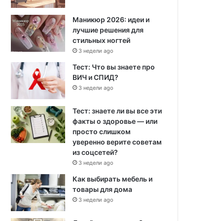
Маникюр 2026: идеи и
лучшие решения для
стильных ногтей
3 недели ago
Тест: Что вы знаете про
ВИЧ и СПИД?
3 недели ago
Тест: знаете ли вы все эти
факты о здоровье — или
просто слишком
уверенно верите советам
из соцсетей?
3 недели ago
Как выбирать мебель и
товары для дома
3 недели ago