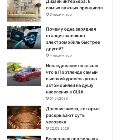
Дизайн интерьера: 8
самых важных принципов
3 недели ago
Почему одна зарядная
станция заряжает
электромобиль быстрее
другой?
4 недели ago
Исследование показало,
что в Портленде самый
высокий уровень угона
автомобилей на душу
населения в США
01.07.2026
Древние числа, которые
раскрывают суть
человека
22.05.2026
Бесшовная профильная