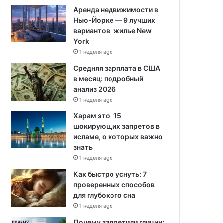
Аренда недвижимости в
Нью-Йорке — 9 лучших
вариантов, жилье New
York
1 неделя ago
Средняя зарплата в США
в месяц: подробный
анализ 2026
1 неделя ago
Харам это: 15
шокирующих запретов в
исламе, о которых важно
знать
1 неделя ago
Как быстро уснуть: 7
проверенных способов
для глубокого сна
1 неделя ago
Почему запретили глицин: