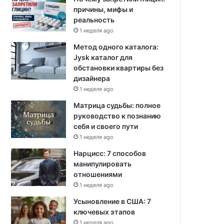
причины, мифы и
реальность
1 неделя ago
Метод одного каталога:
Jysk каталог для
обстановки квартиры без
дизайнера
1 неделя ago
Матрица судьбы: полное
руководство к познанию
себя и своего пути
1 неделя ago
Нарцисс: 7 способов
манипулировать
отношениями
1 неделя ago
Усыновление в США: 7
ключевых этапов
1 неделя ago