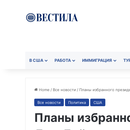
В США
РАБОТА
ИММИГРАЦИЯ
ТУ
Home
/
Все новости
/
Планы избранного презид
Все новости
Политика
США
Планы избранн