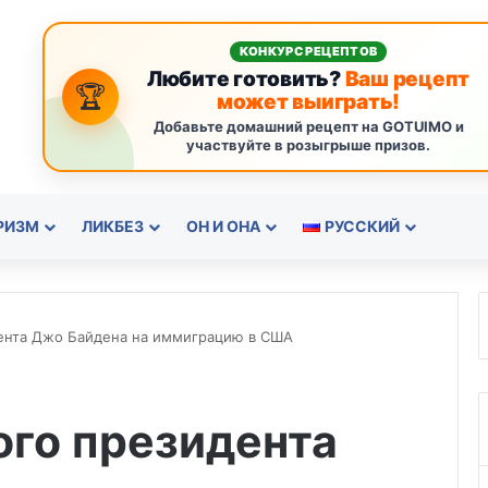
КОНКУРС РЕЦЕПТОВ
Любите готовить?
Ваш рецепт
🏆
может выиграть!
Добавьте домашний рецепт на GOTUIMO и
участвуйте в розыгрыше призов.
РИЗМ
ЛИКБЕЗ
ОН И ОНА
РУССКИЙ
ента Джо Байдена на иммиграцию в США
ого президента