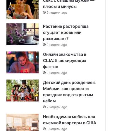
Секс с бывшим мужем —
плюсы и минусы
2 недели ago
Растение расторопша
сгущает кровь или
разжижает?
2 недели ago
Онлайн знакомства в
США: 5 шокирующих
фактов
2 недели ago
Детский день рождение в
Майами, как провести
праздник под открытым
небом
2 недели ago
Необходимая мебель для
съемной квартиры в США
3 недели ago