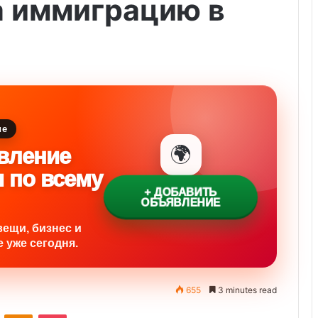
а иммиграцию в
ие
🌍
вление
и по всему
+ ДОБАВИТЬ
ОБЪЯВЛЕНИЕ
вещи, бизнес и
 уже сегодня.
655
3 minutes read
ontakte
Odnoklassniki
Pocket