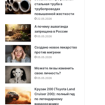
стальная труба в
трубопроводах
повышенной жесткости
22.05.2026
А почему ашваганда
запрещена в России
05.05.2026
Создано новое лекарство
против мигрени
05.05.2026
Можете ли вы изменить
свою личность?
05.05.2026
Крузак 200 (Toyota Land
Cruiser 200): полный гид
по легендарному
внедорожнику