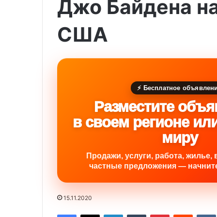
Джо Байдена н
США
⚡ Бесплатное объявлен
Разместите объя
в своем регионе ил
миру
Продажи, услуги, работа, жилье, 
частные предложения — начните
15.11.2020
Facebook
X
LinkedIn
Tumblr
Pinterest
Reddit
VK