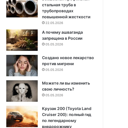
стальная труба в
трубопроводах
повышенной жесткости
22.05.2026
А почему ашваганда
запрещена в России
05.05.2026
Создано новое лекарство
против мигрени
05.05.2026
Можете ли вы изменить
свою личность?
05.05.2026
Крузак 200 (Toyota Land
Cruiser 200): полный гид
по легендарному
внедорожнику