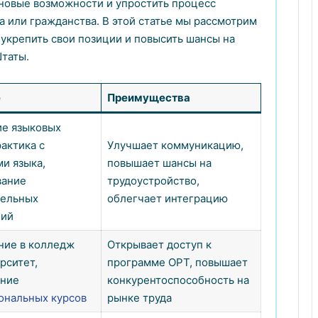
 новые возможности и упростить процесс
 или гражданства. В этой статье мы рассмотрим
укрепить свои позиции и повысить шансы на
таты.
е
Преимущества
е языковых
рактика с
Улучшает коммуникацию,
и языка,
повышает шансы на
вание
трудоустройство,
тельных
облегчает интеграцию
ий
ние в колледж
Открывает доступ к
рситет,
программе OPT, повышает
ние
конкурентоспособность на
ональных курсов
рынке труда