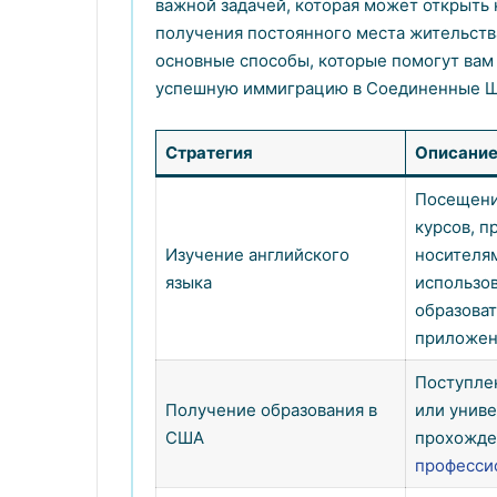
важной задачей, которая может открыть
получения постоянного места жительства
основные способы, которые помогут вам 
успешную иммиграцию в Соединенные Ш
Стратегия
Описани
Посещени
курсов, п
Изучение английского
носителям
языка
использо
образова
приложен
Поступле
Получение образования в
или униве
США
прохожде
професси