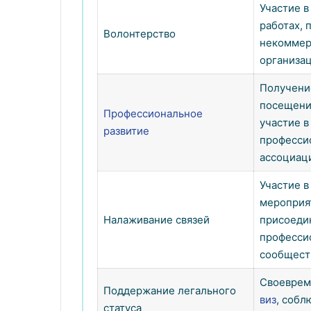
Участие 
работах,
Волонтерство
некоммер
организа
Получени
посещени
Профессиональное
участие в
развитие
професси
ассоциац
Участие 
мероприя
Налаживание связей
присоеди
професси
сообщест
Своевре
Поддержание легального
виз
, собл
статуса