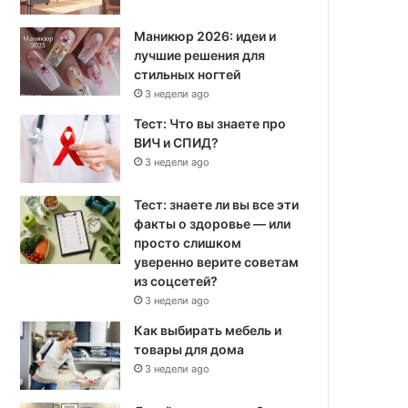
Маникюр 2026: идеи и
лучшие решения для
стильных ногтей
3 недели ago
Тест: Что вы знаете про
ВИЧ и СПИД?
3 недели ago
Тест: знаете ли вы все эти
факты о здоровье — или
просто слишком
уверенно верите советам
из соцсетей?
3 недели ago
Как выбирать мебель и
товары для дома
3 недели ago