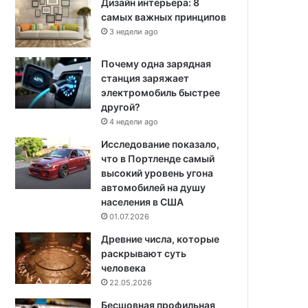
Дизайн интерьера: 8
самых важных принципов
3 недели ago
Почему одна зарядная
станция заряжает
электромобиль быстрее
другой?
4 недели ago
Исследование показало,
что в Портленде самый
высокий уровень угона
автомобилей на душу
населения в США
01.07.2026
Древние числа, которые
раскрывают суть
человека
22.05.2026
Бесшовная профильная