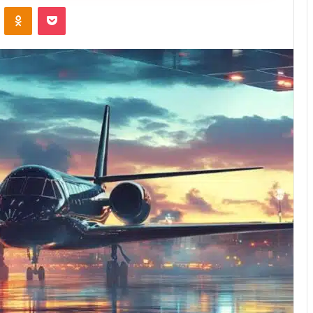
VKontakte
Odnoklassniki
Pocket