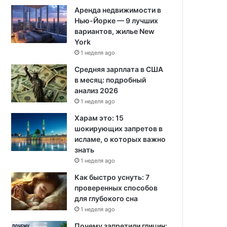
Аренда недвижимости в
Нью-Йорке — 9 лучших
вариантов, жилье New
York
1 неделя ago
Средняя зарплата в США
в месяц: подробный
анализ 2026
1 неделя ago
Харам это: 15
шокирующих запретов в
исламе, о которых важно
знать
1 неделя ago
Как быстро уснуть: 7
проверенных способов
для глубокого сна
1 неделя ago
Почему запретили глицин: