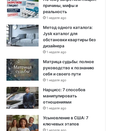
причины, мифы и
реальность
1 неделя ago
Метод одного каталога:
Jysk каталог для
обстановки квартиры без
дизайнера
1 неделя ago
Матрица судьбы: полное
руководство к познанию
себя и своего пути
1 неделя ago
Нарцисс: 7 способов
манипулировать
отношениями
1 неделя ago
Усыновление в США: 7
ключевых этапов
1 неделя ago