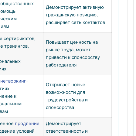
в общественных
Демонстрирует активную
 помощь
гражданскую позицию,
ческим
расширяет сеть контактов
циям
е сертификатов,
Повышает ценность на
е тренингов,
рынке труда, может
привести к спонсорству
ональных
работодателя
иях
в
нетворкинг
-
Открывает новые
тиях,
возможности для
нение к
трудоустройства и
ональным
спонсорства
вам
менное
продление
Демонстрирует
юдение условий
ответственность и