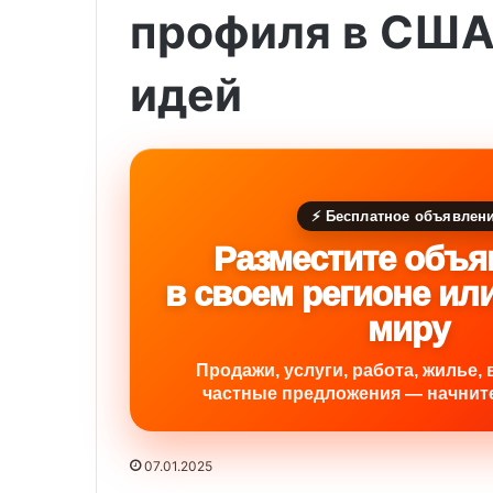
профиля в США
идей
⚡ Бесплатное объявлен
Разместите объя
в своем регионе ил
миру
Продажи, услуги, работа, жилье, 
частные предложения — начните
07.01.2025