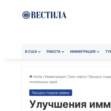
В США
РАБОТА
ИММИГРАЦИЯ
ТУ
Home
/
Иммиграция
/
Грин-карта
/
Процесс пода
гениальных идей
Процесс подачи заявки
Улучшения имм