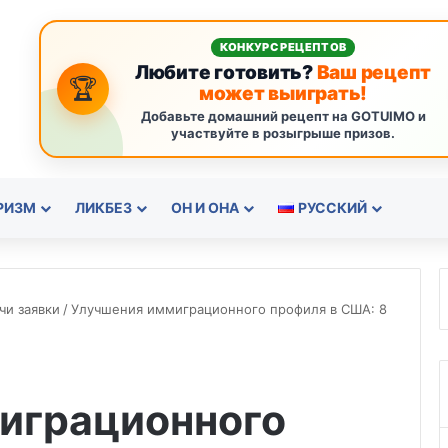
КОНКУРС РЕЦЕПТОВ
Любите готовить?
Ваш рецепт
🏆
может выиграть!
Добавьте домашний рецепт на GOTUIMO и
участвуйте в розыгрыше призов.
РИЗМ
ЛИКБЕЗ
ОН И ОНА
РУССКИЙ
чи заявки
/
Улучшения иммиграционного профиля в США: 8
играционного