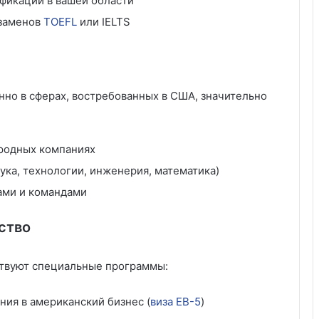
фикаций в вашей области
кзаменов
TOEFL
или IELTS
енно в сферах, востребованных в США, значительно
родных компаниях
ука, технологии, инженерия, математика)
ами и командами
ство
твуют специальные программы:
ия в американский бизнес (
виза EB-5
)