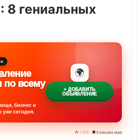
: 8 гениальных
ие
🌍
вление
и по всему
+ ДОБАВИТЬ
ОБЪЯВЛЕНИЕ
вещи, бизнес и
 уже сегодня.
1 576
5 minutes read