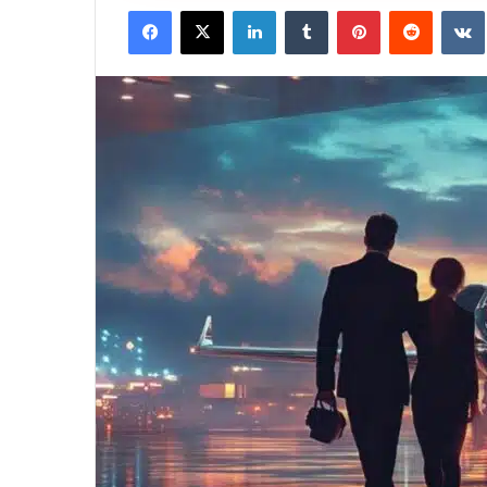
Facebook
X
LinkedIn
Tumblr
Pinterest
Reddit