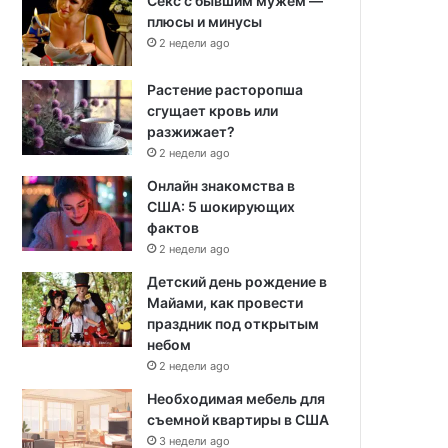
Секс с бывшим мужем —
плюсы и минусы
2 недели ago
Растение расторопша
сгущает кровь или
разжижает?
2 недели ago
Онлайн знакомства в
США: 5 шокирующих
фактов
2 недели ago
Детский день рождение в
Майами, как провести
праздник под открытым
небом
2 недели ago
Необходимая мебель для
съемной квартиры в США
3 недели ago