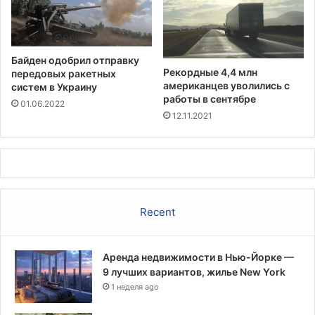
а
ц
и
о
Байден одобрил отправку
н
Рекордные 4,4 млн
передовых ракетных
н
американцев уволились с
систем в Украину
о
работы в сентябре
01.06.2022
г
12.11.2021
о
о
к
н
а
Recent
Аренда недвижимости в Нью-Йорке —
9 лучших вариантов, жилье New York
1 неделя ago