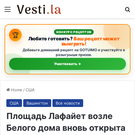
Menu
S
КОНКУРС РЕЦЕПТОВ
🏆
Любите готовить?
Ваш рецепт может
выиграть!
Добавьте домашний рецепт на GOTUIMO и участвуйте в
розыгрыше призов.
Участвовать →
Home
/
США
США
Вашингтон
Все новости
Площадь Лафайет возле
Белого дома вновь открыта