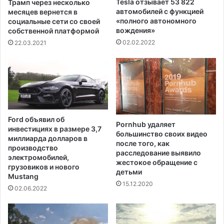
Tesla отзывает 53 822
Трамп через несколько
м
1
автомобилей с функцией
месяцев вернется в
я
2
«полного автономного
социальные сети со своей
с
вождения»
д
собственной платформой
п
о
02.02.2022
22.03.2021
е
1
ц
5
и
л
а
е
л
т
ь
н
Ford объявил об
о
Pornhub удаляет
инвестициях в размере 3,7
большинство своих видео
г
миллиарда долларов в
после того, как
о
производство
расследование выявило
р
электромобилей,
жестокое обращение с
е
грузовиков и нового
детьми
г
Mustang
15.12.2020
и
02.06.2022
с
т
р