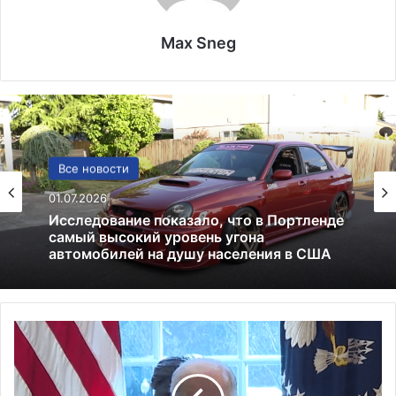
Max Sneg
США
Все новости
13.06.2025
01.07.2026
Америка имеет огромный избыток сыра
Ч
Исследование показало, что в Портленде
и
самый высокий уровень угона
с
автомобилей на душу населения в США
л