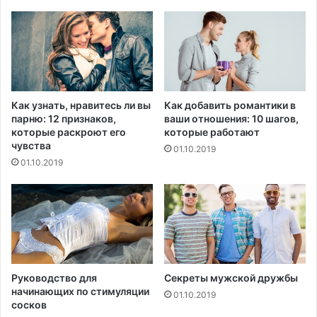
а
б
о
т
а
т
ь
Как узнать, нравитесь ли вы
Как добавить романтики в
д
парню: 12 признаков,
ваши отношения: 10 шагов,
о
которые раскроют его
которые работают
к
чувства
01.10.2019
о
01.10.2019
н
ц
а
ж
и
з
н
и
Руководство для
Секреты мужской дружбы
начинающих по стимуляции
01.10.2019
сосков