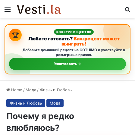
Menu
S
КОНКУРС РЕЦЕПТОВ
🏆
Любите готовить?
Ваш рецепт может
выиграть!
Добавьте домашний рецепт на GOTUIMO и участвуйте в
розыгрыше призов.
Участвовать →
Home
/
Мода
/
Жизнь и Любовь
Жизнь и Любовь
Мода
Почему я редко
влюбляюсь?