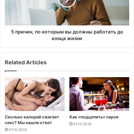
л
и
и
н
д
,
е
п
р
о
5 причин, по которым вы должны работать до
с
к
конца жизни
к
о
и
т
х
о
Related Articles
н
р
а
ы
в
м
ы
в
к
ы
о
д
в
о
л
ж
Сколько калорий сжигает
Как «подцепить» парня
н
секс? Мы нашли ответ
01.10.2019
ы
01.10.2019
р