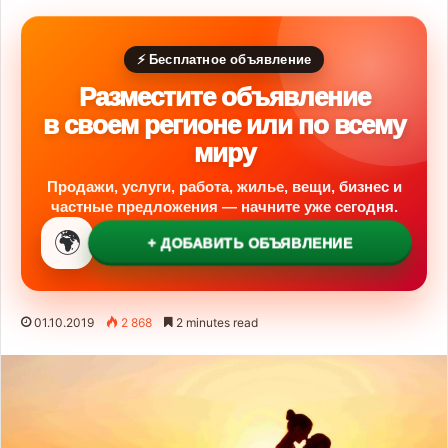
⚡ Бесплатное объявление
Разместите объявление
в своем регионе или по всему
миру
Продажи, услуги, работа, жилье, вещи, бизнес и
частные предложения — начните уже сегодня.
🌍
+ ДОБАВИТЬ ОБЪЯВЛЕНИЕ
01.10.2019
2 868
2 minutes read