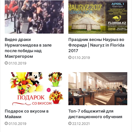
с
е
и
и
к
с
а
т
ц
о
и
в
Видео драки
Праздник весны Наурыз во
и
ф
Нурмагомедова в зале
Флориде | Nauryz in Florida
и
и
после победы над
2017
п
н
Макгрегором‍
01.10.2019
о
н
01.10.2019
х
а
у
м
д
-
е
в
н
п
и
о
я
л
н
Подарок со вкусом в
Топ-7 общежитий для
е
Майами
дистанционного обучения
о
01.10.2019
22.12.2021
ч