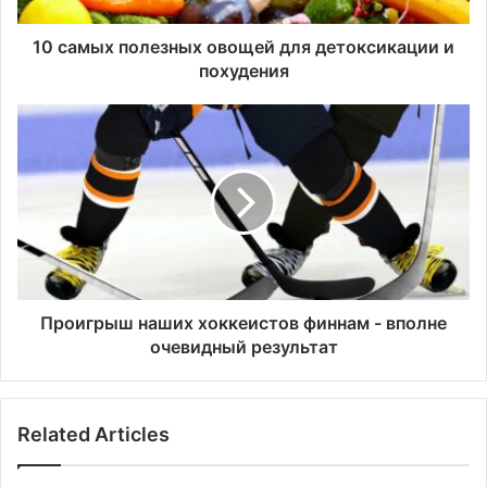
о
л
10 самых полезных овощей для детоксикации и
е
похудения
з
н
П
ы
р
х
о
о
и
в
г
о
р
щ
ы
е
ш
й
н
д
а
Проигрыш наших хоккеистов финнам - вполне
л
ш
очевидный результат
я
и
д
х
е
х
Related Articles
т
о
о
к
к
к