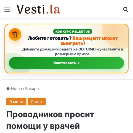
Menu
S
КОНКУРС РЕЦЕПТОВ
🏆
Любите готовить?
Ваш рецепт может
выиграть!
Добавьте домашний рецепт на GOTUIMO и участвуйте в
розыгрыше призов.
Участвовать →
Home
/
В мире
В мире
Спорт
Проводников просит
помощи у врачей