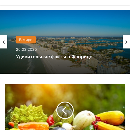
Политика
В мире
28.03.2024
26.03.2025
Что если, Трамп снова станет
президентом США?
Удивительные факты о Флориде
1
0
с
а
м
ы
х
п