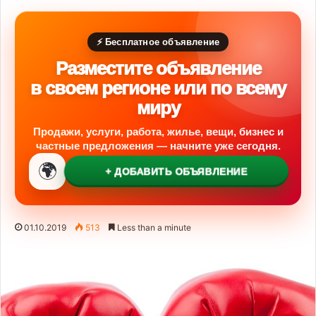
⚡ Бесплатное объявление
Разместите объявление
в своем регионе или по всему
миру
Продажи, услуги, работа, жилье, вещи, бизнес и
частные предложения — начните уже сегодня.
🌍
+ ДОБАВИТЬ ОБЪЯВЛЕНИЕ
01.10.2019
513
Less than a minute