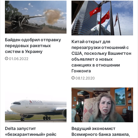
е
в
и
д
н
ы
Байден одобрил отправку
й
Китай открыт для
передовых ракетных
перезагрузки отношений с
р
систем в Украину
США, поскольку Вашингтон
е
объявляет о новых
01.06.2022
з
санкциях в отношении
у
Гонконга
л
08.12.2020
ь
т
а
т
Delta запустит
Ведущий экономист
«безкарантинный» рейс
Всемирного банка заявила,