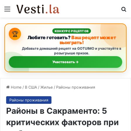
Menu
Se
КОНКУРС РЕЦЕПТОВ
🏆
Любите готовить?
Ваш рецепт может
выиграть!
Добавьте домашний рецепт на GOTUIMO и участвуйте в
розыгрыше призов.
Участвовать →
Home
/
В США
/
Жилье
/
Районы проживания
Районы проживания
Районы в Сакраменто: 5
критических факторов при