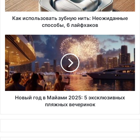
лайфхаков
Как использовать зубную нить: Неожиданные
способы, 6 лайфхаков
Новый
год
в
Майами
2025:
5
эксклюзивных
пляжных
вечеринок
Новый год в Майами 2025: 5 эксклюзивных
пляжных вечеринок