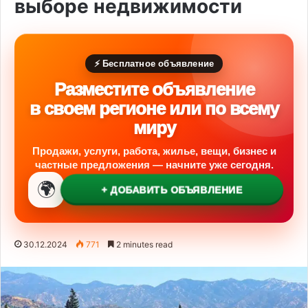
выборе недвижимости
⚡ Бесплатное объявление
Разместите объявление
в своем регионе или по всему
миру
Продажи, услуги, работа, жилье, вещи, бизнес и
частные предложения — начните уже сегодня.
🌍
+ ДОБАВИТЬ ОБЪЯВЛЕНИЕ
30.12.2024
771
2 minutes read