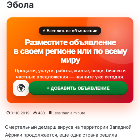
Эбола
⚡ Бесплатное объявление
Разместите объявление
в своем регионе или по всему
миру
Продажи, услуги, работа, жилье, вещи, бизнес и
частные предложения — начните уже сегодня.
🌍
+ ДОБАВИТЬ ОБЪЯВЛЕНИЕ
01.10.2019
480
Less than a minute
Смертельный демарш вируса на территории Западной
Африки продолжается, еще одна страна решила