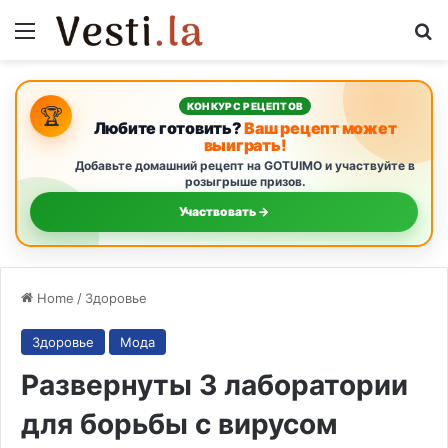
Menu
S
КОНКУРС РЕЦЕПТОВ
🏆
Любите готовить?
Ваш рецепт может
выиграть!
Добавьте домашний рецепт на GOTUIMO и участвуйте в
розыгрыше призов.
Участвовать →
Home
/
Здоровье
Здоровье
Мода
Развернуты 3 лаборатории
для борьбы с вирусом