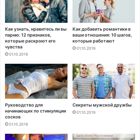
с
т
о
й
Как узнать, нравитесь ли вы
Как добавить романтики в
н
парню: 12 признаков,
ваши отношения: 10 шагов,
ы
которые раскроют его
которые работают
р
чувства
01.10.2019
о
01.10.2019
с
с
и
й
с
к
и
е
Руководство для
Секреты мужской дружбы
начинающих по стимуляции
в
01.10.2019
сосков
и
р
01.10.2019
у
с