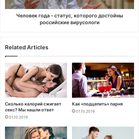
д
г
л
о
я
д
Человек года - статус, которого достойны
и
а
российские вирусологи
з
-
б
с
р
т
Related Articles
а
а
н
т
н
у
ы
с
х
,
к
о
т
о
Сколько калорий сжигает
Как «подцепить» парня
р
секс? Мы нашли ответ
01.10.2019
о
01.10.2019
г
о
д
о