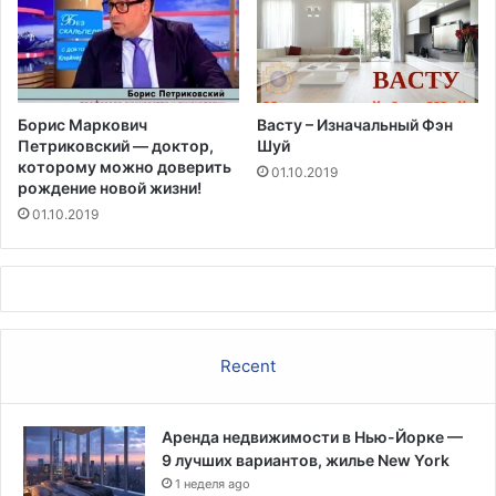
о
л
о
г
и
Борис Маркович
Васту – Изначальный Фэн
Петриковский — доктор,
Шуй
которому можно доверить
01.10.2019
рождение новой жизни!
01.10.2019
Recent
Аренда недвижимости в Нью-Йорке —
9 лучших вариантов, жилье New York
1 неделя ago