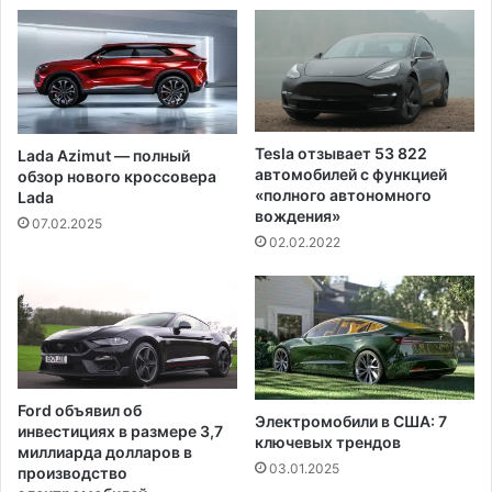
у
д
с
о
т
л
р
г
о
о
и
в
л
Tesla отзывает 53 822
Lada Azimut — полный
ы
а
автомобилей с функцией
обзор нового кроссовера
х
к
«полного автономного
Lada
р
ц
вождения»
07.02.2025
ы
и
02.02.2022
н
ю
к
щ
а
е
х
д
р
о
с
Ford объявил об
т
Электромобили в США: 7
инвестициях в размере 3,7
и
ключевых трендов
миллиарда долларов в
д
03.01.2025
производство
л