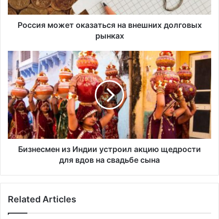
о
ж
е
Россия может оказаться на внешних долговых
т
рынках
о
к
Б
а
и
з
з
а
н
т
е
ь
с
с
м
я
е
н
н
а
и
Бизнесмен из Индии устроил акцию щедрости
в
з
для вдов на свадьбе сына
н
И
е
н
ш
д
Related Articles
н
и
и
и
х