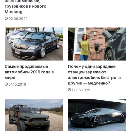
электромобилей,
я
грузовиков и нового
в
Mustang
д
02.06.2022
о
в
н
а
с
в
а
Самые продаваемые
Почему одни зарядные
д
автомобили 2019 года в
станции заряжают
ь
мире
электромобиль быстро, а
б
другие — медленно?
01.10.2019
е
12.06.2025
с
ы
н
а