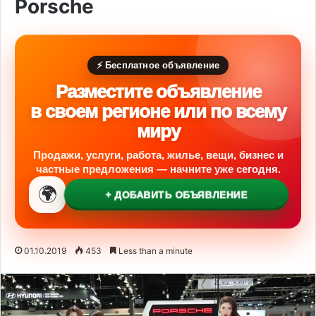
Porsche
⚡ Бесплатное объявление
Разместите объявление
в своем регионе или по всему
миру
Продажи, услуги, работа, жилье, вещи, бизнес и
частные предложения — начните уже сегодня.
🌍
+ ДОБАВИТЬ ОБЪЯВЛЕНИЕ
01.10.2019
453
Less than a minute