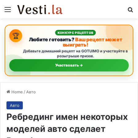
Menu
S
КОНКУРС РЕЦЕПТОВ
🏆
Любите готовить?
Ваш рецепт может
выиграть!
Добавьте домашний рецепт на GOTUIMO и участвуйте в
розыгрыше призов.
Участвовать →
Home
/
Авто
Авто
Ребрединг имен некоторых
моделей авто сделает