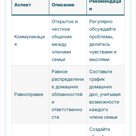
Рекомендаци
Аспект
Описание
и
Открытое и
Регулярно
честное
обсуждайте
Коммуникаци
общение
проблемы,
я
между
делитесь
членами
чувствами и
семьи
мыслями
Равное
Составьте
распределени
график
е домашних
домашних
Равноправие
обязанностей
дел, учитывая
и
возможности
ответственно
каждого
сти
члена семьи
Создайте