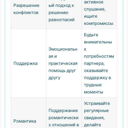
активное
Разрешение
ый подход к
слушание,
конфликтов
решению
ищите
разногласий
компромиссы
Будьте
внимательны
Эмоциональн
к
ая и
потребностям
Поддержка
практическая
партнера,
помощь друг
оказывайте
другу
поддержку в
трудные
моменты
Устраивайте
Поддержание
регулярные
романтически
свидания,
Романтика
х отношений в
делайте