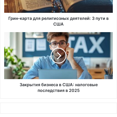
пути
в
США
Грин-карта для религиозных деятелей: 3 пути в
США
Закрытия
бизнеса
в
США:
налоговые
последствия
в
2025
Закрытия бизнеса в США: налоговые
последствия в 2025