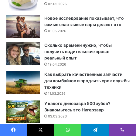
02.05.2026
Новое исследование показывает, что
самые счастливые пары делают это
01.05.2026
Сколько времени нужно, чтобы
получить водительские права:
реальный опыт
19.04.2026
Как выбрать качественные запчасти
для комбайнов и продлить срок службы
техники
11.03.2026
У какого динозавра 500 зубов?
Знакомьтесь это Нигерзавр
03.03.2026
Как лучше заказать жалюзи: с
Facebook
X
WhatsApp
Telegram
Viber