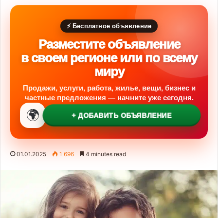
⚡ Бесплатное объявление
Разместите объявление
в своем регионе или по всему
миру
Продажи, услуги, работа, жилье, вещи, бизнес и
частные предложения — начните уже сегодня.
🌍
+ ДОБАВИТЬ ОБЪЯВЛЕНИЕ
01.01.2025
1 696
4 minutes read