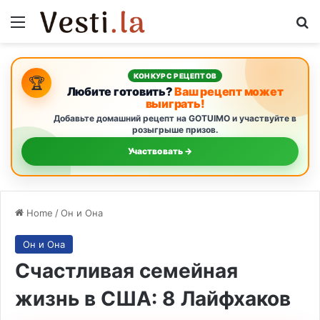
Menu
Se
КОНКУРС РЕЦЕПТОВ
🏆
Любите готовить?
Ваш рецепт может
выиграть!
Добавьте домашний рецепт на GOTUIMO и участвуйте в
розыгрыше призов.
Участвовать →
Home
/
Он и Она
Он и Она
Счастливая семейная
жизнь в США: 8 Лайфхаков