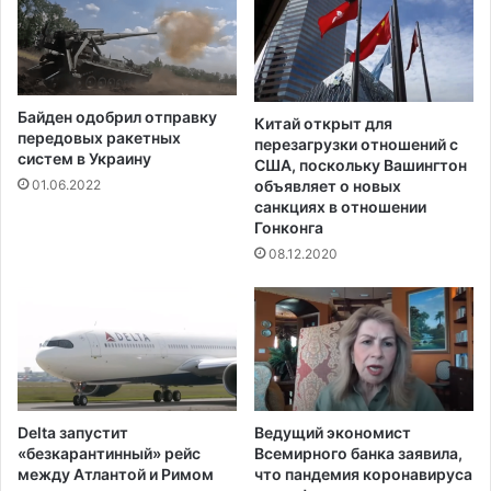
у
Байден одобрил отправку
Китай открыт для
передовых ракетных
перезагрузки отношений с
систем в Украину
США, поскольку Вашингтон
объявляет о новых
01.06.2022
санкциях в отношении
Гонконга
08.12.2020
Delta запустит
Ведущий экономист
«безкарантинный» рейс
Всемирного банка заявила,
между Атлантой и Римом
что пандемия коронавируса