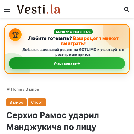
Menu
S
КОНКУРС РЕЦЕПТОВ
🏆
Любите готовить?
Ваш рецепт может
выиграть!
Добавьте домашний рецепт на GOTUIMO и участвуйте в
розыгрыше призов.
Участвовать →
Home
/
В мире
В мире
Спорт
Серхио Рамос ударил
Манджукича по лицу