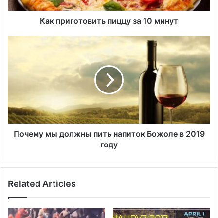
т
о
Как приготовить пиццу за 10 минут
в
и
П
т
о
ь
ч
п
е
и
м
ц
у
ц
м
у
ы
з
д
а
о
Почему мы должны пить напиток Божоле в 2019
1
л
году
0
ж
м
н
и
ы
Related Articles
н
п
у
и
т
т
ь