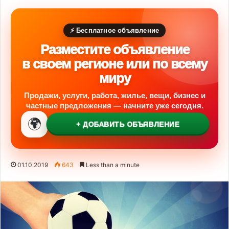
⚡ Бесплатное объявление
Разместите объявление
в своем регионе или по всему
миру
Продажи, услуги, работа, жилье, вещи, бизнес и
частные предложения — начните уже сегодня.
🌍
+ ДОБАВИТЬ ОБЪЯВЛЕНИЕ
01.10.2019
643
Less than a minute