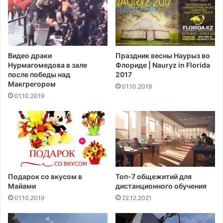
н
а
п
и
т
Видео драки
Праздник весны Наурыз во
о
Нурмагомедова в зале
Флориде | Nauryz in Florida
к
после победы над
2017
Б
Макгрегором‍
01.10.2019
о
01.10.2019
ж
о
л
е
в
2
0
1
Подарок со вкусом в
Топ-7 общежитий для
9
Майами
дистанционного обучения
г
01.10.2019
22.12.2021
о
д