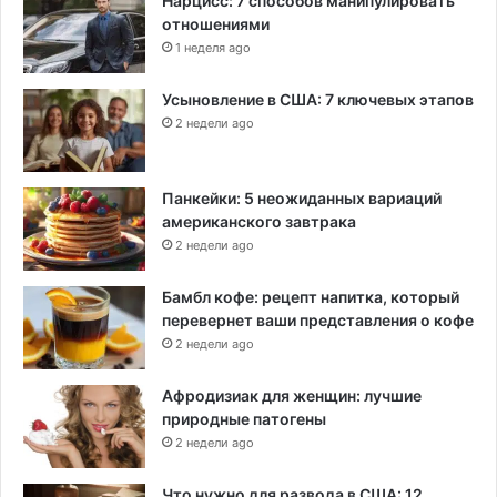
Нарцисс: 7 способов манипулировать
отношениями
1 неделя ago
Усыновление в США: 7 ключевых этапов
2 недели ago
Панкейки: 5 неожиданных вариаций
американского завтрака
2 недели ago
Бамбл кофе: рецепт напитка, который
перевернет ваши представления о кофе
2 недели ago
Афродизиак для женщин: лучшие
природные патогены
2 недели ago
Что нужно для развода в США: 12