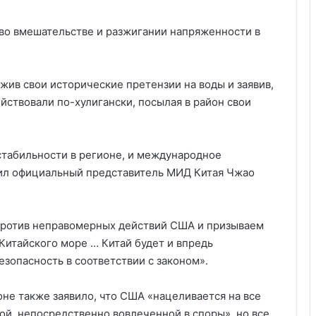
 во вмешательстве и разжигании напряженности в
ожив свои исторические претензии на воды и заявив,
йствовали по-хулигански, посылая в район свои
стабильности в регионе, и международное
вил официальный представитель МИД Китая Чжао
против неправомерных действий США и призываем
Китайского море … Китай будет и впредь
зопасность в соответствии с законом».
не также заявило, что США «нацеливается на все
ой, непосредственно вовлеченной в споры», но все