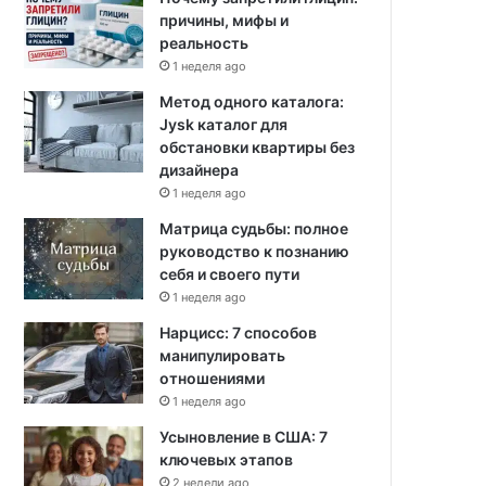
причины, мифы и
реальность
1 неделя ago
Метод одного каталога:
Jysk каталог для
обстановки квартиры без
дизайнера
1 неделя ago
Матрица судьбы: полное
руководство к познанию
себя и своего пути
1 неделя ago
Нарцисс: 7 способов
манипулировать
отношениями
1 неделя ago
Усыновление в США: 7
ключевых этапов
2 недели ago