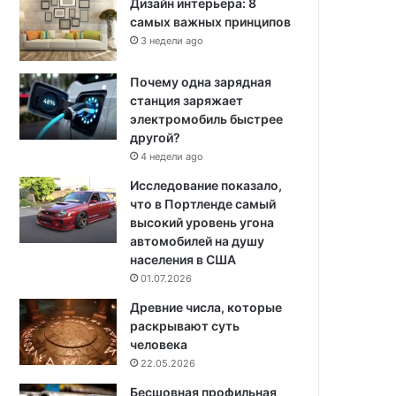
Дизайн интерьера: 8
самых важных принципов
3 недели ago
Почему одна зарядная
станция заряжает
электромобиль быстрее
другой?
4 недели ago
Исследование показало,
что в Портленде самый
высокий уровень угона
автомобилей на душу
населения в США
01.07.2026
Древние числа, которые
раскрывают суть
человека
22.05.2026
Бесшовная профильная