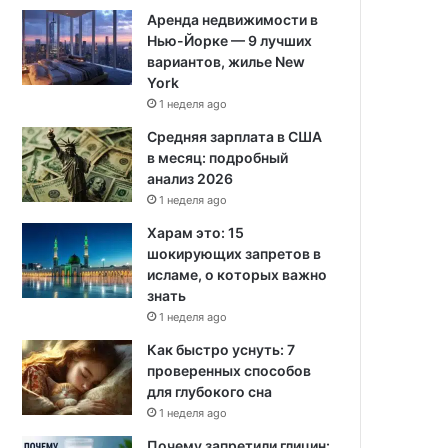
Аренда недвижимости в
Нью-Йорке — 9 лучших
вариантов, жилье New
York
1 неделя ago
Средняя зарплата в США
в месяц: подробный
анализ 2026
1 неделя ago
Харам это: 15
шокирующих запретов в
исламе, о которых важно
знать
1 неделя ago
Как быстро уснуть: 7
проверенных способов
для глубокого сна
1 неделя ago
Почему запретили глицин: