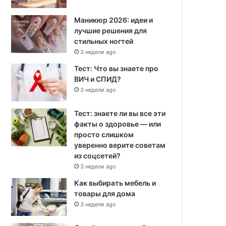
Маникюр 2026: идеи и
лучшие решения для
стильных ногтей
3 недели ago
Тест: Что вы знаете про
ВИЧ и СПИД?
3 недели ago
Тест: знаете ли вы все эти
факты о здоровье — или
просто слишком
уверенно верите советам
из соцсетей?
3 недели ago
Как выбирать мебель и
товары для дома
3 недели ago