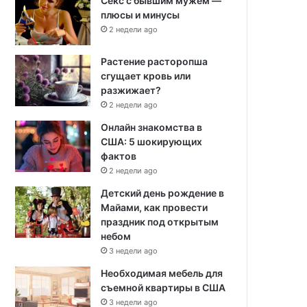
Секс с бывшим мужем —
плюсы и минусы
2 недели ago
Растение расторопша
сгущает кровь или
разжижает?
2 недели ago
Онлайн знакомства в
США: 5 шокирующих
фактов
2 недели ago
Детский день рождение в
Майами, как провести
праздник под открытым
небом
3 недели ago
Необходимая мебель для
съемной квартиры в США
3 недели ago