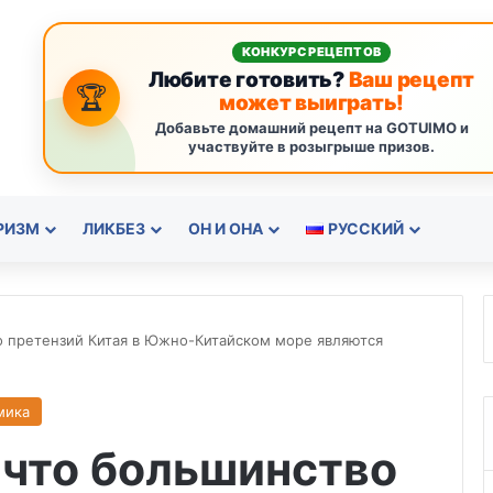
КОНКУРС РЕЦЕПТОВ
Любите готовить?
Ваш рецепт
🏆
может выиграть!
Добавьте домашний рецепт на GOTUIMO и
участвуйте в розыгрыше призов.
РИЗМ
ЛИКБЕЗ
ОН И ОНА
РУССКИЙ
о претензий Китая в Южно-Китайском море являются
мика
 что большинство