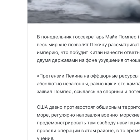
В понедельник госсекретарь Майк Помпео (
весь мир «не позволят Пекину рассматрива
империю, что побудит Китай нанести ответ
двумя державами на фоне ухудшения отнош
«Претензии Пекина на оффшорные ресурсы 
абсолютно незаконны, равно как и его камп
заявил Помпео, ссылаясь на спорный и поте
США давно противостоят обширным террит
море, регулярно направляя военно-морские
продемонстрировать там свободу навигации
провели операции в этом районе, в то врем
учения.