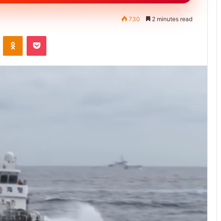
730
2 minutes read
ontakte
Odnoklassniki
Pocket