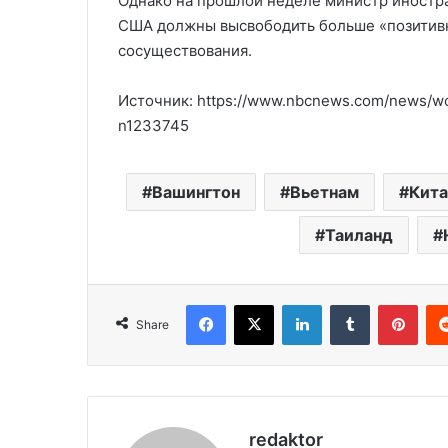
Однако на прошлой неделе министр иностран
США должны высвободить больше «позитивн
сосуществования.
Источник: https://www.nbcnews.com/news/wor
n1233745
Вашингтон
Вьетнам
Кита
Таиланд
Facebook
X
LinkedIn
Tumblr
Pinterest
Share
redaktor