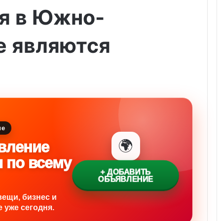
я в Южно-
е являются
ие
🌍
вление
и по всему
+ ДОБАВИТЬ
ОБЪЯВЛЕНИЕ
вещи, бизнес и
 уже сегодня.