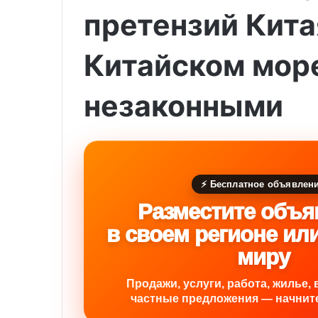
претензий Кита
Китайском мор
незаконными
⚡ Бесплатное объявлен
Разместите объя
в своем регионе ил
миру
Продажи, услуги, работа, жилье, 
частные предложения — начните