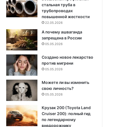
стальная труба в
трубопроводах
повышенной жесткости
22.05.2026
А почему ашваганда
запрещена в России
05.05.2026
Создано новое лекарство
против мигрени
05.05.2026
Можете ли вы изменить
свою личность?
05.05.2026
Крузак 200 (Toyota Land
Cruiser 200): полный гид
по легендарному
внедорожнику