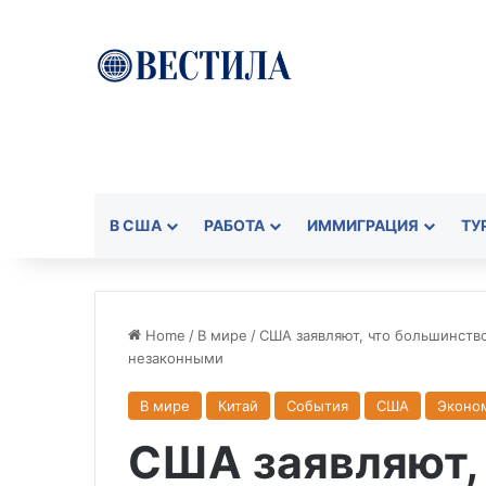
В США
РАБОТА
ИММИГРАЦИЯ
ТУ
Home
/
В мире
/
США заявляют, что большинств
незаконными
В мире
Китай
События
США
Эконо
США заявляют,