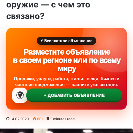
оружие — с чем это
связано?
⚡ Бесплатное объявление
Разместите объявление
в своем регионе или по всему
миру
Продажи, услуги, работа, жилье, вещи, бизнес и
частные предложения — начните уже сегодня.
🌍
+ ДОБАВИТЬ ОБЪЯВЛЕНИЕ
14.07.2020
681
2 minutes read