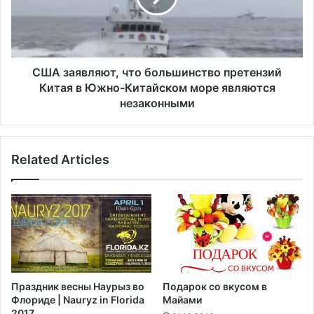
F
я
-
в
1
л
6
я
р
ю
США заявляют, что большинство претензий
а
т
Китая в Южно-Китайском море являются
з
,
незаконными
б
ч
и
т
л
о
с
Related Articles
б
я
о
н
л
а
ь
б
ш
а
и
з
н
е
с
в
т
Праздник весны Наурыз во
Подарок со вкусом в
Н
в
Флориде | Nauryz in Florida
Майами
ь
о
2017