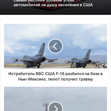
Америка имеет огромный избыток сыра
И
Исследование показало, что в Портленде
с
самый высокий уровень угона
т
автомобилей на душу населения в США
р
е
б
и
т
е
л
Истребитель ВВС США F-16 разбился на базе в
ь
Нью-Мексико, пилот получил травму
В
В
С
С
Ш
С
А
Ш
з
А
а