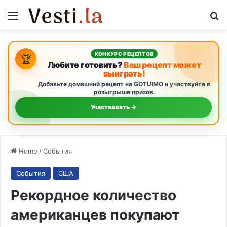
Menu
S
КОНКУРС РЕЦЕПТОВ
🏆
Любите готовить?
Ваш рецепт может
выиграть!
Добавьте домашний рецепт на GOTUIMO и участвуйте в
розыгрыше призов.
Участвовать →
Home
/
События
События
США
Рекордное количество
американцев покупают