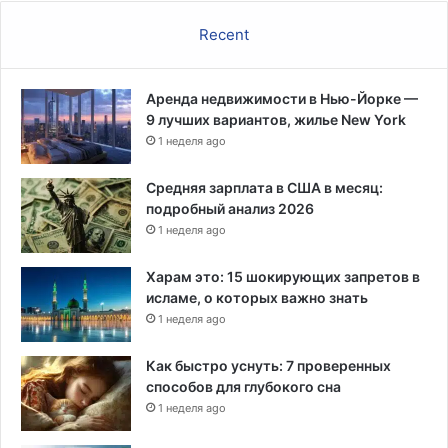
з
Recent
а
к
о
Аренда недвижимости в Нью-Йорке —
н
9 лучших вариантов, жилье New York
н
1 неделя ago
ы
м
и
Средняя зарплата в США в месяц:
подробный анализ 2026
1 неделя ago
Харам это: 15 шокирующих запретов в
исламе, о которых важно знать
1 неделя ago
Как быстро уснуть: 7 проверенных
способов для глубокого сна
1 неделя ago