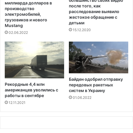
большинство своих видео
л
и
миллиарда долларов в
после того, как
т
т
производство
расследование выявило
р
а
электромобилей,
жестокое обращение с
а
й
грузовиков и нового
детьми
в
Mustang
с
15.12.2020
м
к
02.06.2022
у
о
м
м
о
р
е
я
Байден одобрил отправку
в
Рекордные 4,4 млн
передовых ракетных
л
американцев уволились с
систем в Украину
я
работы в сентябре
01.06.2022
ю
12.11.2021
т
с
я
н
е