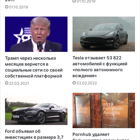
01.10.2019
ю
п
01.10.2019
-
р
М
е
е
т
к
е
с
н
и
з
к
и
о
й
Tesla отзывает 53 822
Трамп через несколько
,
К
автомобилей с функцией
месяцев вернется в
п
и
«полного автономного
социальные сети со своей
и
т
вождения»
собственной платформой
л
а
02.02.2022
22.03.2021
о
я
т
в
п
Ю
о
ж
л
н
у
о
ч
-
Ford объявил об
и
Pornhub удаляет
К
инвестициях в размере 3,7