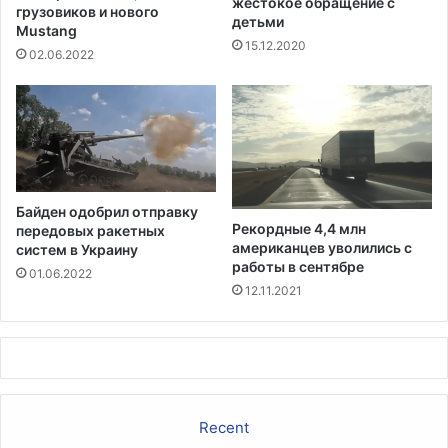
жестокое обращение с
-
грузовиков и нового
детьми
Mustang
1
15.12.2020
9
02.06.2022
Байден одобрил отправку
Рекордные 4,4 млн
передовых ракетных
американцев уволились с
систем в Украину
работы в сентябре
01.06.2022
12.11.2021
Recent