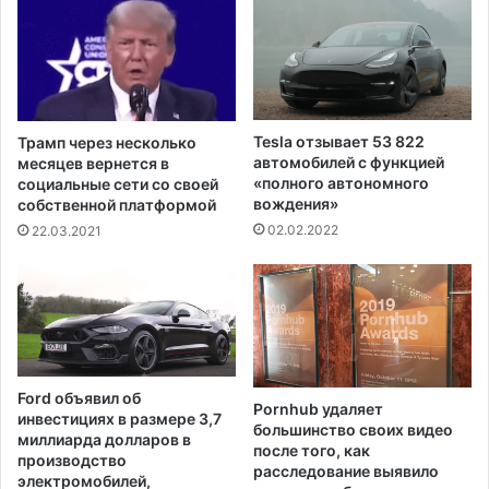
к
н
а
у
н
А
ц
л
е
е
в
у
Tesla отзывает 53 822
Трамп через несколько
з
т
автомобилей с функцией
месяцев вернется в
а
с
«полного автономного
социальные сети со своей
р
вождения»
к
собственной платформой
а
и
02.02.2022
22.03.2021
з
х
и
о
л
с
и
т
с
р
ь
о
C
в
Ford объявил об
O
Pornhub удаляет
о
инвестициях в размере 3,7
большинство своих видео
V
в
миллиарда долларов в
после того, как
I
производство
расследование выявило
D
электромобилей,