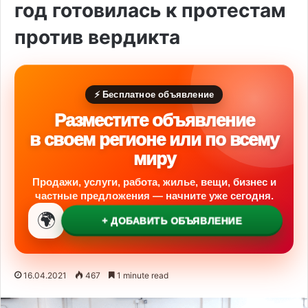
год готовилась к протестам
против вердикта
⚡ Бесплатное объявление
Разместите объявление
в своем регионе или по всему
миру
Продажи, услуги, работа, жилье, вещи, бизнес и
частные предложения — начните уже сегодня.
🌍
+ ДОБАВИТЬ ОБЪЯВЛЕНИЕ
16.04.2021
467
1 minute read