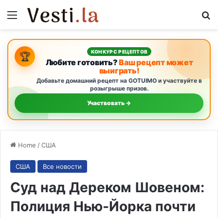
Menu
S
КОНКУРС РЕЦЕПТОВ
🏆
Любите готовить?
Ваш рецепт может
выиграть!
Добавьте домашний рецепт на GOTUIMO и участвуйте в
розыгрыше призов.
Участвовать →
Home
/
США
США
Все новости
Суд над Дереком Шовеном:
Полиция Нью-Йорка почти