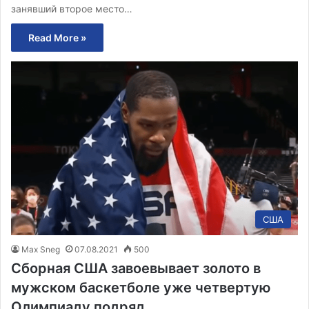
занявший второе место…
Read More »
США
Max Sneg
07.08.2021
500
Сборная США завоевывает золото в
мужском баскетболе уже четвертую
Олимпиаду подряд