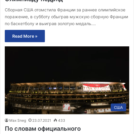
Сборная США отомстила Франции за раннее олимпийское
поражение, в субботу обыграв мужскую сборную Франции
по баскетболу и выиграв золотую медаль.…
Read More »
США
Max Sneg
23.07.2021
433
По словам официального