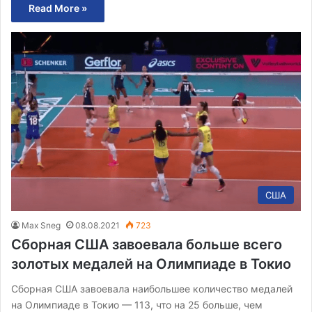
Read More »
США
Max Sneg
08.08.2021
723
Сборная США завоевала больше всего
золотых медалей на Олимпиаде в Токио
Сборная США завоевала наибольшее количество медалей
на Олимпиаде в Токио — 113, что на 25 больше, чем