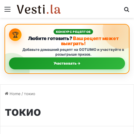
Menu
S
КОНКУРС РЕЦЕПТОВ
🏆
Любите готовить?
Ваш рецепт может
выиграть!
Добавьте домашний рецепт на GOTUIMO и участвуйте в
розыгрыше призов.
Участвовать →
Home
/
токио
токио