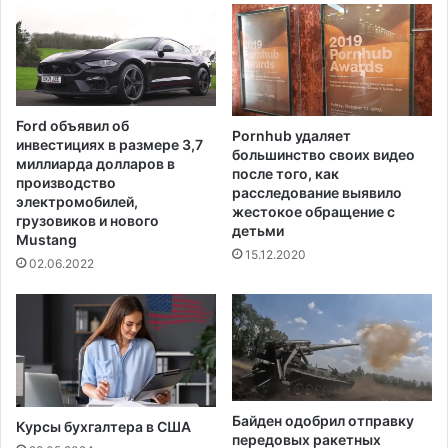
р
с
у
н
ю
о
т
с
д
т
в
и
Ford объявил об
и
Pornhub удаляет
И
инвестициях в размере 3,7
ж
большинство своих видео
з
миллиарда долларов в
после того, как
е
р
производство
расследование выявило
н
а
электромобилей,
жестокое обращение с
и
и
грузовиков и нового
детьми
е
Mustang
л
15.12.2020
т
я
02.06.2022
р
в
а
о
н
в
с
р
п
е
о
м
р
я
Байден одобрил отправку
Курсы бухгалтера в США
т
с
передовых ракетных
а