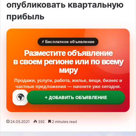
опубликовать квартальную
прибыль
⚡ Бесплатное объявление
Разместите объявление
в своем регионе или по всему
миру
Продажи, услуги, работа, жилье, вещи, бизнес и
частные предложения — начните уже сегодня.
🌍
+ ДОБАВИТЬ ОБЪЯВЛЕНИЕ
24.05.2021
392
2 minutes read