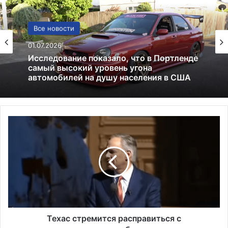
Финансы
Все новости
25.06.2025
Цены на нефть падают в ожидании
01.07.2026
новостей из США
Т
Исследование показало, что в Портленде
е
самый высокий уровень угона
х
автомобилей на душу населения в США
а
с
с
т
р
е
м
Техас стремится расправиться с
и