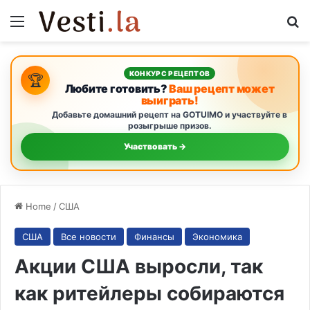
Menu
S
КОНКУРС РЕЦЕПТОВ
🏆
Любите готовить?
Ваш рецепт может
выиграть!
Добавьте домашний рецепт на GOTUIMO и участвуйте в
розыгрыше призов.
Участвовать →
Home
/
США
США
Все новости
Финансы
Экономика
Акции США выросли, так
как ритейлеры собираются