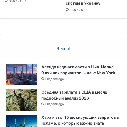
о
28.05.2024
систем в Украину
в
01.06.2022
м
е
с
т
н
о
Recent
й
п
р
е
Аренда недвижимости в Нью-Йорке —
с
9 лучших вариантов, жилье New York
с
1 неделя ago
-
к
Средняя зарплата в США в месяц:
о
подробный анализ 2026
н
1 неделя ago
ф
е
Харам это: 15 шокирующих запретов в
р
исламе, о которых важно знать
е