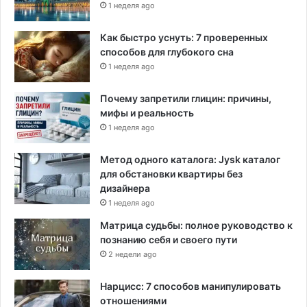
1 неделя ago
н
ц
Как быстро уснуть: 7 проверенных
и
способов для глубокого сна
и
1 неделя ago
Почему запретили глицин: причины,
мифы и реальность
1 неделя ago
Метод одного каталога: Jysk каталог
для обстановки квартиры без
дизайнера
1 неделя ago
Матрица судьбы: полное руководство к
познанию себя и своего пути
2 недели ago
Нарцисс: 7 способов манипулировать
отношениями