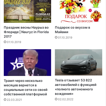
с
и
т
в
у
е
ю
р
щ
ж
Праздник весны Наурыз во
Подарок со вкусом в
и
е
Флориде | Nauryz in Florida
Майами
м
н
2017
01.10.2019
и
н
01.10.2019
,
о
к
с
о
т
т
ь
о
С
р
Ш
ы
А
е
б
Tesla отзывает 53 822
Трамп через несколько
б
е
автомобилей с функцией
месяцев вернется в
л
з
«полного автономного
социальные сети со своей
о
о
вождения»
собственной платформой
к
п
02.02.2022
22.03.2021
и
а