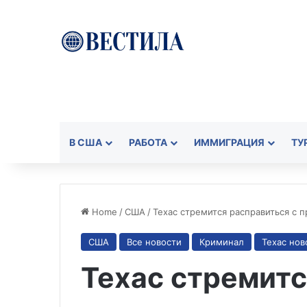
В США
РАБОТА
ИММИГРАЦИЯ
ТУ
Home
/
США
/
Техас стремится расправиться с
США
Все новости
Криминал
Техас нов
Техас стремитс