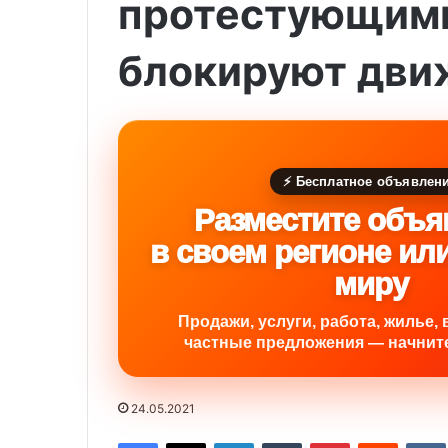
протестующими
блокируют дви
⚡ Бесплатное объявлен
Разместите объя
в своем регионе ил
миру
Продажи, услуги, работа, жилье, 
частные предложения — начните
24.05.2021
Facebook
X
LinkedIn
Tumblr
Pinterest
Reddit
VK