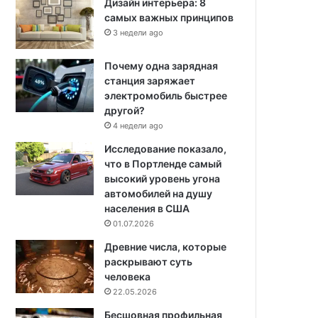
Дизайн интерьера: 8
самых важных принципов
3 недели ago
Почему одна зарядная
станция заряжает
электромобиль быстрее
другой?
4 недели ago
Исследование показало,
что в Портленде самый
высокий уровень угона
автомобилей на душу
населения в США
01.07.2026
Древние числа, которые
раскрывают суть
человека
22.05.2026
Бесшовная профильная