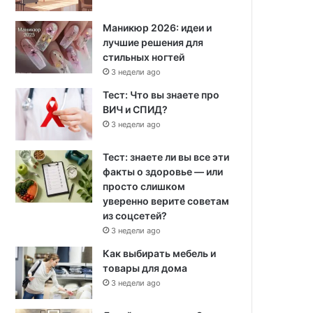
Маникюр 2026: идеи и
лучшие решения для
стильных ногтей
3 недели ago
Тест: Что вы знаете про
ВИЧ и СПИД?
3 недели ago
Тест: знаете ли вы все эти
факты о здоровье — или
просто слишком
уверенно верите советам
из соцсетей?
3 недели ago
Как выбирать мебель и
товары для дома
3 недели ago