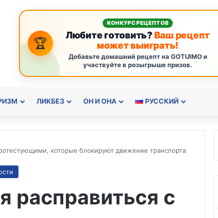
КОНКУРС РЕЦЕПТОВ
Любите готовить?
Ваш рецепт
🏆
может выиграть!
Добавьте домашний рецепт на GOTUIMO и
участвуйте в розыгрыше призов.
РИЗМ
ЛИКБЕЗ
ОН И ОНА
РУССКИЙ
 протестующими, которые блокируют движение транспорта
ости
я расправиться с