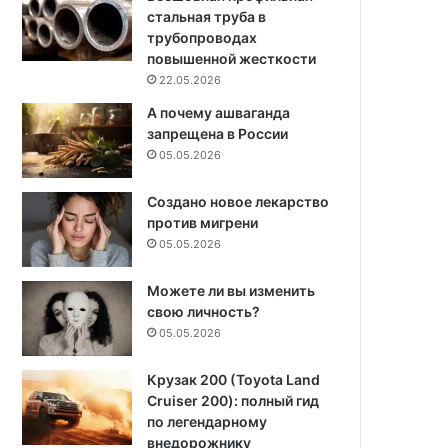
стальная труба в
трубопроводах
повышенной жесткости
22.05.2026
А почему ашваганда
запрещена в России
05.05.2026
Создано новое лекарство
против мигрени
05.05.2026
Можете ли вы изменить
свою личность?
05.05.2026
Крузак 200 (Toyota Land
Cruiser 200): полный гид
по легендарному
внедорожнику