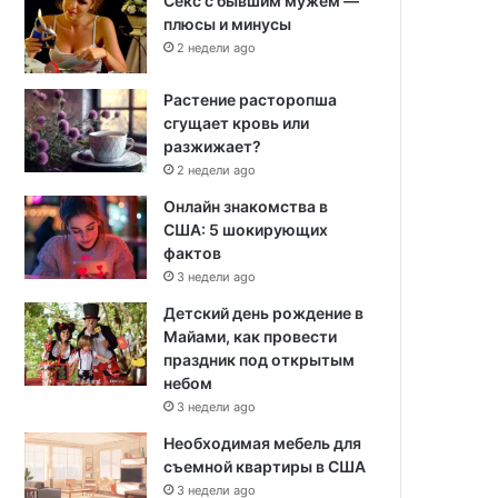
Секс с бывшим мужем —
плюсы и минусы
2 недели ago
Растение расторопша
сгущает кровь или
разжижает?
2 недели ago
Онлайн знакомства в
США: 5 шокирующих
фактов
3 недели ago
Детский день рождение в
Майами, как провести
праздник под открытым
небом
3 недели ago
Необходимая мебель для
съемной квартиры в США
3 недели ago