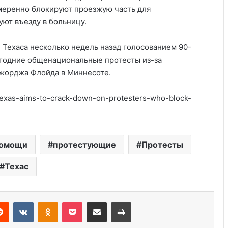
меренно блокируют проезжую часть для
ют въезду в больницу.
 Техаса несколько недель назад голосованием 90-
логодние общенациональные протесты из-за
жорджа Флойда в Миннесоте.
texas-aims-to-crack-down-on-protesters-who-block-
Удивительные факты о Флориде
помощи
протестующие
Протесты
Техас
Губернатор Техаса требует
компенсацию от Конгресса США за
охрану границы
Reddit
VKontakte
Odnoklassniki
Pocket
Share via Email
Print
Серийные убийцы США: 5