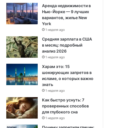
Аренда недвижимости в
Нью-Йорке — 9 лучших
вариантов, жилье New
York
1 неделя ago
Средняя зарплата в США
в месяц: подробный
анализ 2026
1 неделя ago
Харам это: 15
шокирующих запретов в
исламе, о которых важно
знать
1 неделя ago
Как быстро уснуть: 7
проверенных способов
для глубокого сна
1 неделя ago
Почему запретили глицин: