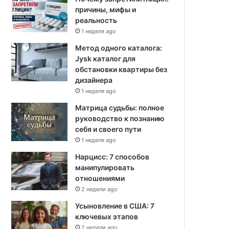
причины, мифы и
реальность
1 неделя ago
Метод одного каталога:
Jysk каталог для
обстановки квартиры без
дизайнера
1 неделя ago
Матрица судьбы: полное
руководство к познанию
себя и своего пути
1 неделя ago
Нарцисс: 7 способов
манипулировать
отношениями
2 недели ago
Усыновление в США: 7
ключевых этапов
2 недели ago