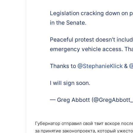
Legislation cracking down on p
in the Senate.
Peaceful protest doesn’t inclu
emergency vehicle access. That
Thanks to
@StephanieKlick
&
@
I will sign soon.
— Greg Abbott (@GregAbbott
Губернатор отправил свой твит вскоре после
за принятие законопроекта, который ужест