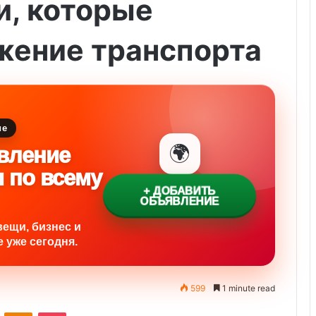
, которые
жение транспорта
ие
🌍
вление
и по всему
+ ДОБАВИТЬ
ОБЪЯВЛЕНИЕ
вещи, бизнес и
 уже сегодня.
599
1 minute read
ontakte
Odnoklassniki
Pocket