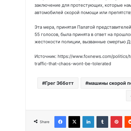
заключение для протестующих, которые на
автомобилей скорой помощи или препятству
Эта мера, принятая Палатой представителей
55 голосов, была принята в ответ на прош
жестокости полиции, вызванные смертью Д
Источник: https://www.foxnews.com/politics/
traffic-that-chaos-wont-be-tolerated
Грег Эбботт
машины скорой 
Facebook
X
LinkedIn
Tumblr
Pinterest
Share