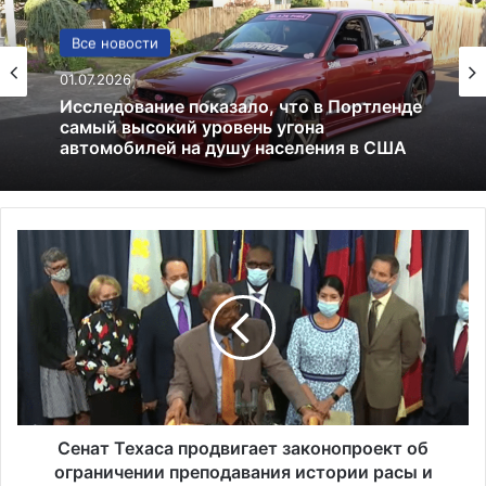
США
Все новости
13.06.2025
01.07.2026
Америка имеет огромный избыток сыра
С
Исследование показало, что в Портленде
самый высокий уровень угона
е
автомобилей на душу населения в США
н
а
т
Т
е
х
а
с
Сенат Техаса продвигает законопроект об
а
ограничении преподавания истории расы и