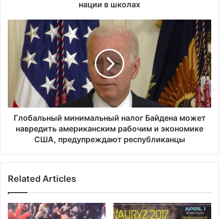
п
нации в школах
р
о
Г
д
л
в
о
и
б
г
а
а
л
е
ь
т
н
з
ы
а
й
Глобальный минимальный налог Байдена может
к
м
навредить американским рабочим и экономике
о
и
США, предупреждают республиканцы
н
н
о
и
п
м
р
Related Articles
а
о
л
е
ь
к
н
т