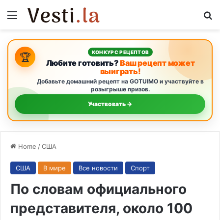
Menu
S
КОНКУРС РЕЦЕПТОВ
🏆
Любите готовить?
Ваш рецепт может
выиграть!
Добавьте домашний рецепт на GOTUIMO и участвуйте в
розыгрыше призов.
Участвовать →
Home
/
США
США
В мире
Все новости
Спорт
По словам официального
представителя, около 100