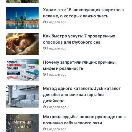
д
у
Харам это: 15 шокирующих запретов в
п
исламе, о которых важно знать
р
1 неделя ago
е
ж
Как быстро уснуть: 7 проверенных
д
способов для глубокого сна
а
1 неделя ago
ю
т
Почему запретили глицин: причины,
р
мифы и реальность
е
с
1 неделя ago
п
у
Метод одного каталога: Jysk каталог
б
для обстановки квартиры без
л
дизайнера
и
1 неделя ago
к
Матрица судьбы: полное руководство к
а
познанию себя и своего пути
н
1 неделя ago
ц