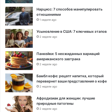
ы
Нарцисс: 7 способов манипулировать
отношениями
1 неделя ago
Усыновление в США: 7 ключевых этапов
2 недели ago
Панкейки: 5 неожиданных вариаций
американского завтрака
2 недели ago
Бамбл кофе: рецепт напитка, который
перевернет ваши представления о кофе
2 недели ago
Афродизиак для женщин: лучшие
природные патогены
2 недели ago