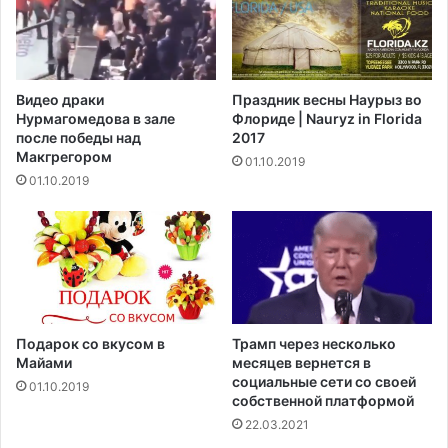
ы
о
й
б
н
о
а
г
л
Видео драки
Праздник весны Наурыз во
р
о
Нурмагомедова в зале
Флориде | Nauryz in Florida
а
г
после победы над
2017
н
Б
Макгрегором‍
01.10.2019
и
а
01.10.2019
ч
й
е
д
н
е
и
н
и
а
п
м
р
о
е
ж
Подарок со вкусом в
Трамп через несколько
п
е
Майами
месяцев вернется в
о
т
социальные сети со своей
01.10.2019
д
собственной платформой
н
а
а
22.03.2021
в
в