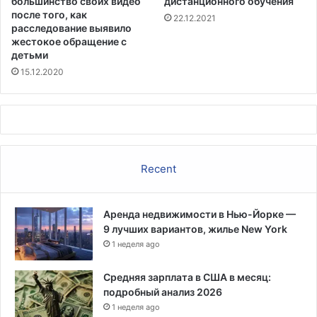
большинство своих видео
дистанционного обучения
в
о
после того, как
22.12.2021
ш
ч
расследование выявило
к
и
жестокое обращение с
о
м
детьми
л
и
15.12.2020
а
э
х
к
о
н
о
м
Recent
и
к
е
Аренда недвижимости в Нью-Йорке —
С
9 лучших вариантов, жилье New York
Ш
А
1 неделя ago
,
п
Средняя зарплата в США в месяц:
р
подробный анализ 2026
е
1 неделя ago