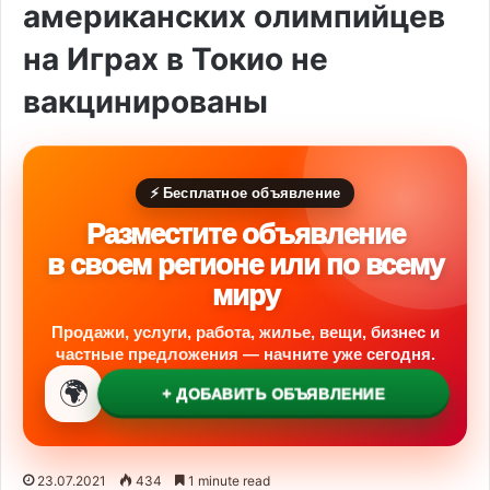
американских олимпийцев
на Играх в Токио не
вакцинированы
⚡ Бесплатное объявление
Разместите объявление
в своем регионе или по всему
миру
Продажи, услуги, работа, жилье, вещи, бизнес и
частные предложения — начните уже сегодня.
🌍
+ ДОБАВИТЬ ОБЪЯВЛЕНИЕ
23.07.2021
434
1 minute read