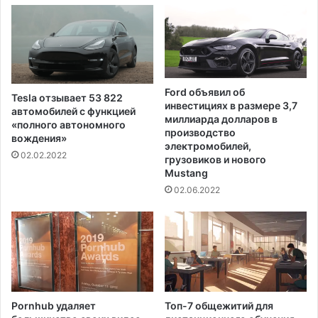
а
р
н
е
и
д
я
и
и
т
с
ь
Ford объявил об
Tesla отзывает 53 822
т
а
инвестициях в размере 3,7
автомобилей с функцией
о
м
миллиарда долларов в
«полного автономного
р
е
производство
вождения»
и
р
электромобилей,
02.02.2022
и
грузовиков и нового
и
Mustang
р
к
а
а
02.06.2022
с
н
ы
с
и
к
н
и
а
м
ц
р
и
а
Pornhub удаляет
Топ-7 общежитий для
и
б