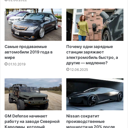
н
а
з
в
е
з
д
у
Самые продаваемые
Почему одни зарядные
автомобили 2019 года в
станции заряжают
«
мире
электромобиль быстро, а
И
другие — медленно?
м
01.10.2019
12.06.2025
п
е
р
и
и
»
GM Defense начинает
Nissan сократит
работу на заводе Северной
производственные
Каролины, который
мощности на 20% после