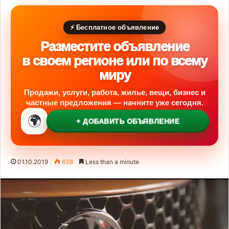
⚡ Бесплатное объявление
Разместите объявление
в своем регионе или по всему
миру
Продажи, услуги, работа, жилье, вещи, бизнес и
частные предложения — начните уже сегодня.
🌍
+ ДОБАВИТЬ ОБЪЯВЛЕНИЕ
01.10.2019
638
Less than a minute