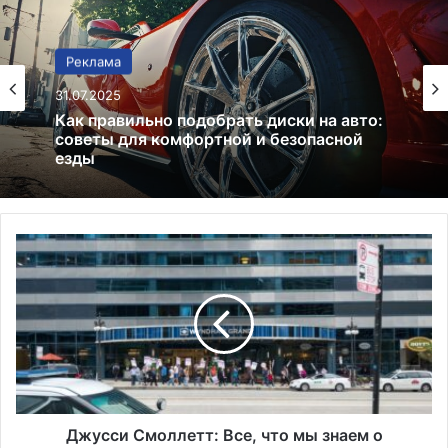
Реклама
Реклама
25.07.2025
31.07.2025
Признаки неисправности выпускного
коллектора: что нужно знать водителю?
Как правильно подобрать диски на авто:
Д
советы для комфортной и безопасной
ж
езды
у
с
с
и
С
м
о
л
Джусси Смоллетт: Все, что мы знаем о