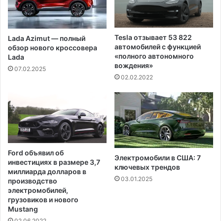
б
е
л
д
я
п
п
Tesla отзывает 53 822
Lada Azimut — полный
о
р
автомобилей с функцией
обзор нового кроссовера
л
и
«полного автономного
Lada
а
в
вождения»
07.02.2025
г
я
02.02.2022
а
з
е
а
м
н
о
о
м
к
н
н
а
е
Ford объявил об
п
ф
Электромобили в США: 7
инвестициях в размере 3,7
а
т
ключевых трендов
миллиарда долларов в
д
и
03.01.2025
производство
е
электромобилей,
н
грузовиков и нового
и
Mustang
и
02.06.2022