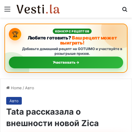
Menu
S
КОНКУРС РЕЦЕПТОВ
🏆
Любите готовить?
Ваш рецепт может
выиграть!
Добавьте домашний рецепт на GOTUIMO и участвуйте в
розыгрыше призов.
Участвовать →
Home
/
Авто
Авто
Tata рассказала о
внешности новой Zica