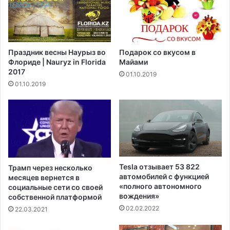
й
я
о
в
т
л
1
я
2
е
Праздник весны Наурыз во
Подарок со вкусом в
д
т
Флориде | Nauryz in Florida
Майами
о
ч
2017
01.10.2019
1
р
01.10.2019
5
е
л
з
е
в
т
ы
ч
а
й
н
Tesla отзывает 53 822
Трамп через несколько
о
автомобилей с функцией
месяцев вернется в
е
«полного автономного
социальные сети со своей
п
вождения»
собственной платформой
о
02.02.2022
22.03.2021
л
о