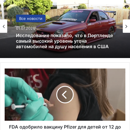
США
13.06.2025
Америка имеет огромный избыток сыра
F
D
A
о
д
о
б
р
и
л
FDA одобрило вакцину Pfizer для детей от 12 до