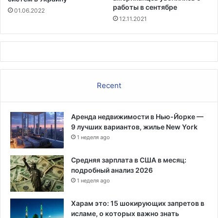
е
работы в сентябре
01.06.2022
м
12.11.2021
C
o
l
o
n
i
Recent
a
l
P
Аренда недвижимости в Нью-Йорке —
i
9 лучших вариантов, жилье New York
p
1 неделя ago
e
l
i
Средняя зарплата в США в месяц:
n
подробный анализ 2026
e
1 неделя ago
Харам это: 15 шокирующих запретов в
исламе, о которых важно знать