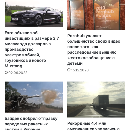
ж
е
н
и
е
Ford объявил об
Pornhub удаляет
в
инвестициях в размере 3,7
большинство своих видео
с
миллиарда долларов в
после того, как
в
производство
расследование выявило
я
электромобилей,
жестокое обращение с
з
грузовиков и нового
детьми
Mustang
и
15.12.2020
с
02.06.2022
о
т
к
л
ю
ч
е
Байден одобрил отправку
н
Рекордные 4,4 млн
передовых ракетных
и
американцев уволились с
систем в Украину