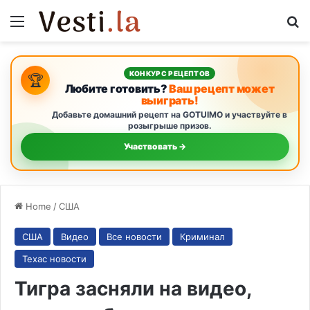
Menu
S
КОНКУРС РЕЦЕПТОВ
🏆
Любите готовить?
Ваш рецепт может
выиграть!
Добавьте домашний рецепт на GOTUIMO и участвуйте в
розыгрыше призов.
Участвовать →
Home
/
США
США
Видео
Все новости
Криминал
Техас новости
Тигра засняли на видео,