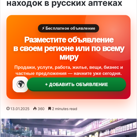
находок в русских аптеках
⚡ Бесплатное объявление
Разместите объявление
в своем регионе или по всему
миру
Продажи, услуги, работа, жилье, вещи, бизнес и
частные предложения — начните уже сегодня.
🌍
+ ДОБАВИТЬ ОБЪЯВЛЕНИЕ
13.01.2025
360
2 minutes read