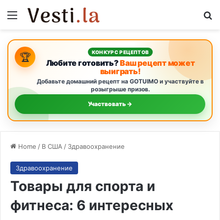
Menu
Se
КОНКУРС РЕЦЕПТОВ
🏆
Любите готовить?
Ваш рецепт может
выиграть!
Добавьте домашний рецепт на GOTUIMO и участвуйте в
розыгрыше призов.
Участвовать →
Home
/
В США
/
Здравоохранение
Здравоохранение
Товары для спорта и
фитнеса: 6 интересных