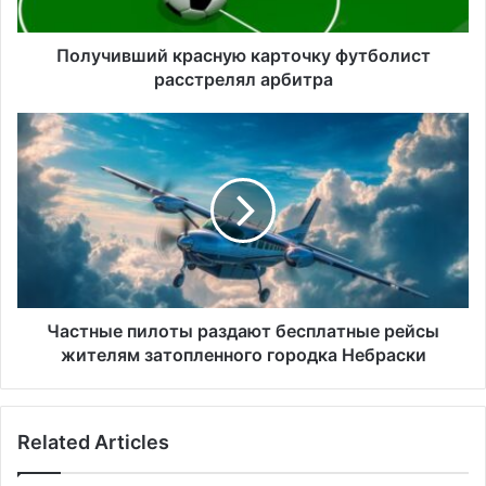
ш
и
й
Получивший красную карточку футболист
к
расстрелял арбитра
р
а
Ч
с
а
н
с
у
т
ю
н
к
ы
а
е
р
п
т
и
о
л
Частные пилоты раздают бесплатные рейсы
ч
о
жителям затопленного городка Небраски
к
т
у
ы
ф
р
Related Articles
у
а
т
з
б