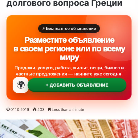
долгового вопроса Греции
⚡ Бесплатное объявление
Разместите объявление
в своем регионе или по всему
миру
Продажи, услуги, работа, жилье, вещи, бизнес и
частные предложения — начните уже сегодня.
🌍
+ ДОБАВИТЬ ОБЪЯВЛЕНИЕ
01.10.2019
438
Less than a minute