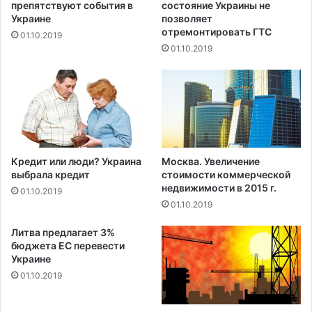
препятствуют события в
состояние Украины не
а
е
Украине
позволяет
л
отремонтировать ГТС
01.10.2019
я
01.10.2019
м
з
а
т
о
п
л
е
Кредит или люди? Украина
Москва. Увеличение
н
выбрала кредит
стоимости коммерческой
н
недвижимости в 2015 г.
01.10.2019
о
01.10.2019
г
о
Литва предлагает 3%
г
бюджета ЕС перевести
Украине
о
р
01.10.2019
о
д