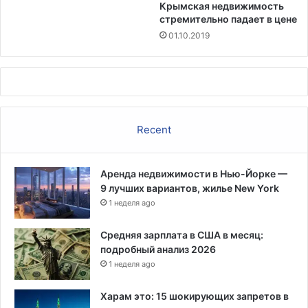
Крымская недвижимость
к
стремительно падает в цене
а
Н
01.10.2019
е
б
р
а
с
к
Recent
и
Аренда недвижимости в Нью-Йорке —
9 лучших вариантов, жилье New York
1 неделя ago
Средняя зарплата в США в месяц:
подробный анализ 2026
1 неделя ago
Харам это: 15 шокирующих запретов в