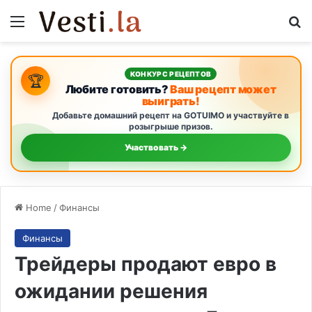
Menu
S
КОНКУРС РЕЦЕПТОВ
🏆
Любите готовить?
Ваш рецепт может
выиграть!
Добавьте домашний рецепт на GOTUIMO и участвуйте в
розыгрыше призов.
Участвовать →
Home
/
Финансы
Финансы
Трейдеры продают евро в
ожидании решения