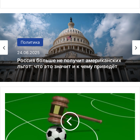
Финансы
Политика
02.01.2025
24.06.2025
Bitcoin преодолевает $97 000:
криптовалютный рынок на подъеме
Россия больше не получит американских
льгот: что это значит и к чему приведёт
П
о
л
у
ч
и
в