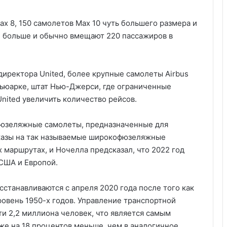
Max 8, 150 самолетов Max 10 чуть большего размера и
е больше и обычно вмещают 220 пассажиров в
иректора United, более крупные самолеты Airbus
ьюарке, штат Нью-Джерси, где ограниченные
nited увеличить количество рейсов.
офюзеляжные самолеты, предназначенные для
заказы на так называемые широкофюзеляжные
маршрутах, и Ночелла предсказал, что 2022 год
США и Европой.
станавливаются с апреля 2020 года после того как
ровень 1950-х годов. Управление транспортной
и 2,2 миллиона человек, что является самым
 же на 18 процентов меньше, чем в аналогичное