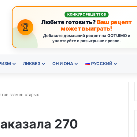
КОНКУРС РЕЦЕПТОВ
Любите готовить?
Ваш рецепт
🏆
может выиграть!
Добавьте домашний рецепт на GOTUIMO и
участвуйте в розыгрыше призов.
РИЗМ
ЛИКБЕЗ
ОН И ОНА
РУССКИЙ
летов взамен старых
 заказала 270