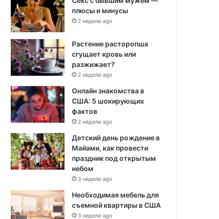
Секс с бывшим мужем —
плюсы и минусы
2 недели ago
Растение расторопша
сгущает кровь или
разжижает?
2 недели ago
Онлайн знакомства в
США: 5 шокирующих
фактов
2 недели ago
Детский день рождение в
Майами, как провести
праздник под открытым
небом
3 недели ago
Необходимая мебель для
съемной квартиры в США
3 недели ago