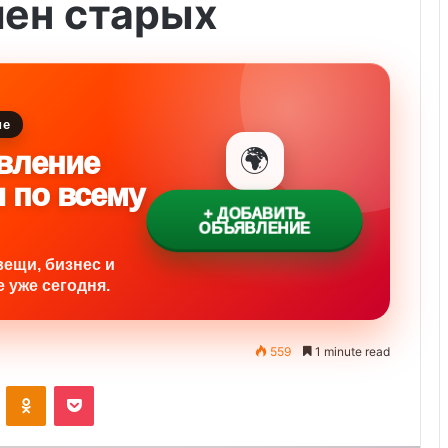
мен старых
ие
🌍
вление
и по всему
+ ДОБАВИТЬ
ОБЪЯВЛЕНИЕ
вещи, бизнес и
 уже сегодня.
559
1 minute read
ontakte
Odnoklassniki
Pocket