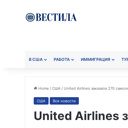
В США
РАБОТА
ИММИГРАЦИЯ
ТУ
Home
/
США
/
United Airlines заказала 270 само
США
Все новости
United Airlines