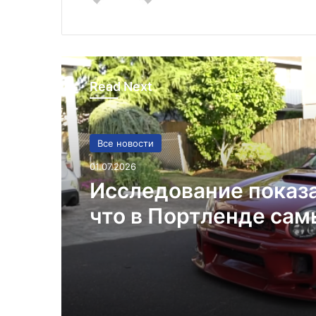
Read Next
Все новости
01.07.2026
Исследование показ
что в Портленде са
высокий уровень уго
автомобилей на душ
населения в США