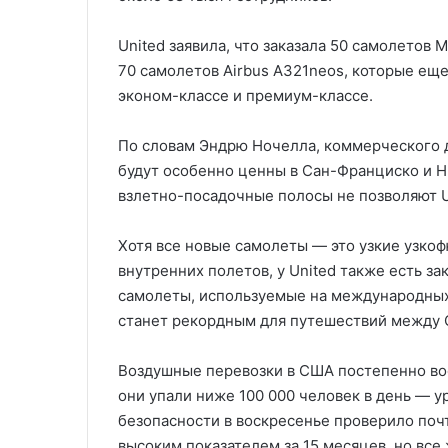
United заявила, что заказала 50 самолетов 
70 самолетов Airbus A321neos, которые ещ
эконом-классе и премиум-классе.
По словам Эндрю Ночелла, коммерческого д
будут особенно ценны в Сан-Франциско и Н
взлетно-посадочные полосы не позволяют U
Хотя все новые самолеты — это узкие узк
внутренних полетов, у United также есть 
самолеты, используемые на международных 
станет рекордным для путешествий между 
Воздушные перевозки в США постепенно вос
они упали ниже 100 000 человек в день — у
безопасности в воскресенье проверило почт
высоким показателем за 15 месяцев, но все