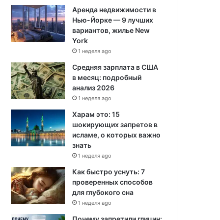
Аренда недвижимости в
Нью-Йорке — 9 лучших
вариантов, жилье New
York
1 неделя ago
Средняя зарплата в США
в месяц: подробный
анализ 2026
1 неделя ago
Харам это: 15
шокирующих запретов в
исламе, о которых важно
знать
1 неделя ago
Как быстро уснуть: 7
проверенных способов
для глубокого сна
1 неделя ago
Почему запретили глицин: