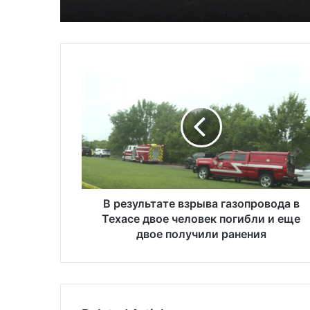
В
р
е
з
у
л
ь
т
а
т
В результате взрыва газопровода в
е
Техасе двое человек погибли и еще
в
двое получили ранения
з
р
ы
в
а