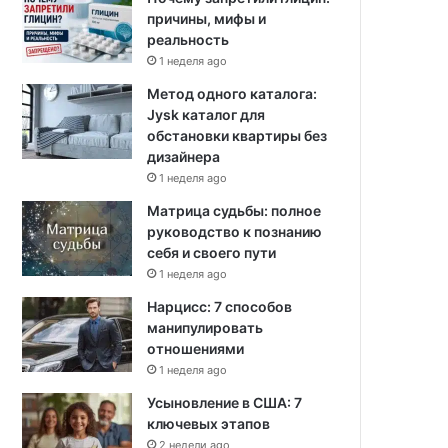
причины, мифы и
реальность
1 неделя ago
Метод одного каталога:
Jysk каталог для
обстановки квартиры без
дизайнера
1 неделя ago
Матрица судьбы: полное
руководство к познанию
себя и своего пути
1 неделя ago
Нарцисс: 7 способов
манипулировать
отношениями
1 неделя ago
Усыновление в США: 7
ключевых этапов
2 недели ago