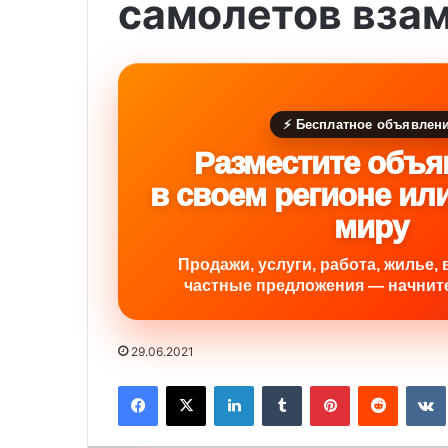
самолетов вза
⚡ Бесплатное объявлен
Разместите объя
в своем регионе ил
миру
Продажи, услуги, работа, жилье, 
частные предложения — начните
29.06.2021
Facebook
X
LinkedIn
Tumblr
Pinterest
Reddit
VK