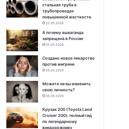
стальная труба в
трубопроводах
повышенной жесткости
22.05.2026
А почему ашваганда
запрещена в России
05.05.2026
Создано новое лекарство
против мигрени
05.05.2026
Можете ли вы изменить
свою личность?
05.05.2026
Крузак 200 (Toyota Land
Cruiser 200): полный гид
по легендарному
внедорожнику