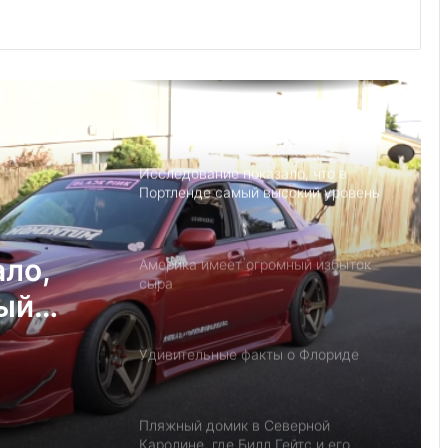
президентом США?
Детский день рождение в Майами,
как провести праздник под
открытым небом
Исследование показало, что в
Портленде самый высокий уровень
угона автомобилей на душу
населения в США
ало,
Америка имеет огромный избыток
сыра
мый
на
Удивительные факты о Флориде
у
Пляжный домик в Северной
Каролине, где Билл Гейтс и его