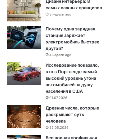
Дизайн интерьера: 8
самых важных принципов
3 недели ago
Почему одна зарядная
станция заряжает
электромобиль быстрее
другой?
4 недели ago
Исследование показало,
что в Портленде самый
высокий уровень угона
автомобилей на душу
населения в США
01.07.2026
Древние числа, которые
раскрывают суть
человека
22.05.2026
Бесшовная профильная