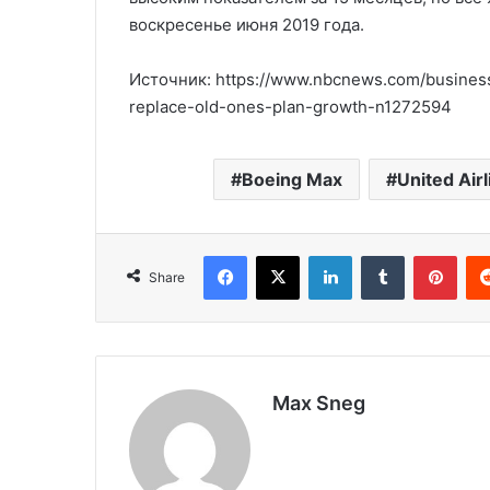
воскресенье июня 2019 года.
Источник: https://www.nbcnews.com/business
replace-old-ones-plan-growth-n1272594
Boeing Max
United Airl
Facebook
X
LinkedIn
Tumblr
Pinterest
Share
Max Sneg