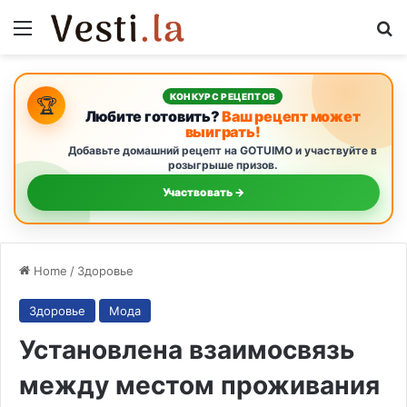
Menu
S
КОНКУРС РЕЦЕПТОВ
🏆
Любите готовить?
Ваш рецепт может
выиграть!
Добавьте домашний рецепт на GOTUIMO и участвуйте в
розыгрыше призов.
Участвовать →
Home
/
Здоровье
Здоровье
Мода
Установлена взаимосвязь
между местом проживания