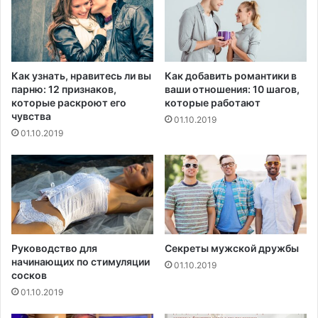
н
и
я
S
t
Как узнать, нравитесь ли вы
Как добавить романтики в
a
парню: 12 признаков,
ваши отношения: 10 шагов,
t
которые раскроют его
которые работают
u
чувства
01.10.2019
s
01.10.2019
M
e
d
Руководство для
Секреты мужской дружбы
начинающих по стимуляции
01.10.2019
сосков
01.10.2019