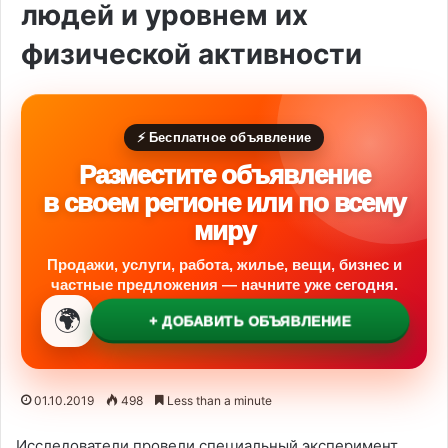
людей и уровнем их
физической активности
⚡ Бесплатное объявление
Разместите объявление
в своем регионе или по всему
миру
Продажи, услуги, работа, жилье, вещи, бизнес и
частные предложения — начните уже сегодня.
🌍
+ ДОБАВИТЬ ОБЪЯВЛЕНИЕ
01.10.2019
498
Less than a minute
Исследователи провели специальный эксперимент,