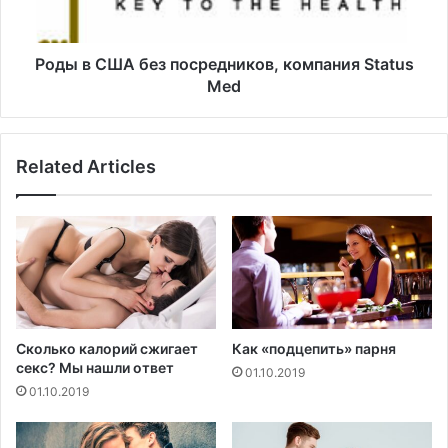
-
А
с
б
т
е
Роды в США без посредников, компания Status
р
з
Med
а
п
т
о
е
с
Related Articles
г
р
и
е
й
д
:
н
A
и
i
к
r
о
b
в
n
,
Сколько калорий сжигает
Как «подцепить» парня
b
к
секс? Мы нашли ответ
01.10.2019
о
01.10.2019
м
п
а