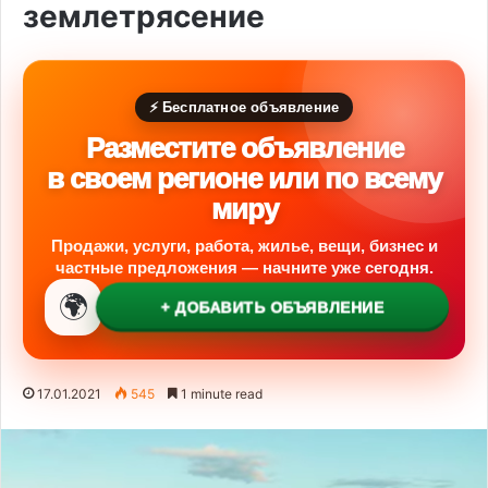
землетрясение
⚡ Бесплатное объявление
Разместите объявление
в своем регионе или по всему
миру
Продажи, услуги, работа, жилье, вещи, бизнес и
частные предложения — начните уже сегодня.
🌍
+ ДОБАВИТЬ ОБЪЯВЛЕНИЕ
17.01.2021
545
1 minute read