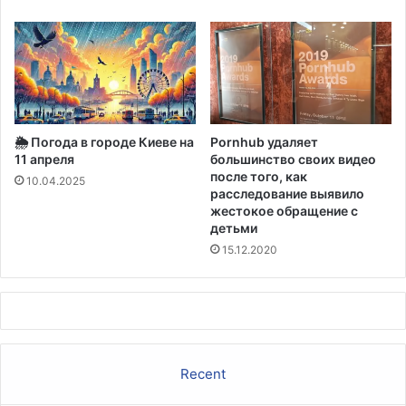
в
х
п
г
р
о
о
р
т
о
и
д
в
а
🌦️ Погода в городе Киеве на
Pornhub удаляет
о
х
11 апреля
большинство своих видео
с
в
после того, как
т
10.04.2025
п
расследование выявило
о
р
жестокое обращение с
я
е
детьми
н
д
15.12.2020
и
д
и
в
К
е
и
р
т
и
а
и
ю
Recent
и
н