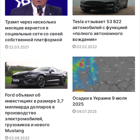
с
п
т
о
о
ч
Tesla отзывает 53 822
Трамп через несколько
я
т
автомобилей с функцией
месяцев вернется в
н
ы
«полного автономного
социальные сети со своей
н
в
вождения»
собственной платформой
у
н
02.02.2022
22.03.2021
ю
е
б
к
д
о
и
т
т
о
е
р
л
ы
Ford объявил об
ь
Осадки в Украине 9 июля
х
инвестициях в размере 3,7
н
2025
к
миллиарда долларов в
о
р
09.07.2025
производство
с
у
электромобилей,
т
п
грузовиков и нового
ь
Mustang
н
"
ы
02.06.2022