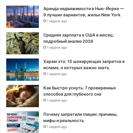
а
у
Аренда недвижимости в Нью-Йорке —
г
9 лучших вариантов, жилье New York
у
1 неделя ago
р
а
Средняя зарплата в США в месяц:
ц
подробный анализ 2026
и
1 неделя ago
и
Харам это: 15 шокирующих запретов в
исламе, о которых важно знать
1 неделя ago
Как быстро уснуть: 7 проверенных
способов для глубокого сна
1 неделя ago
Почему запретили глицин: причины,
мифы и реальность
1 неделя ago