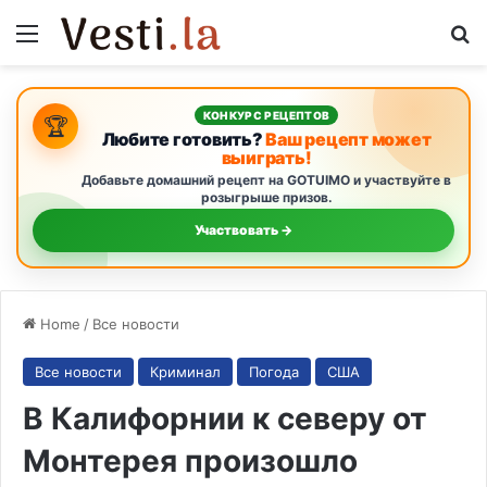
Menu
S
КОНКУРС РЕЦЕПТОВ
🏆
Любите готовить?
Ваш рецепт может
выиграть!
Добавьте домашний рецепт на GOTUIMO и участвуйте в
розыгрыше призов.
Участвовать →
Home
/
Все новости
Все новости
Криминал
Погода
США
В Калифорнии к северу от
Монтерея произошло