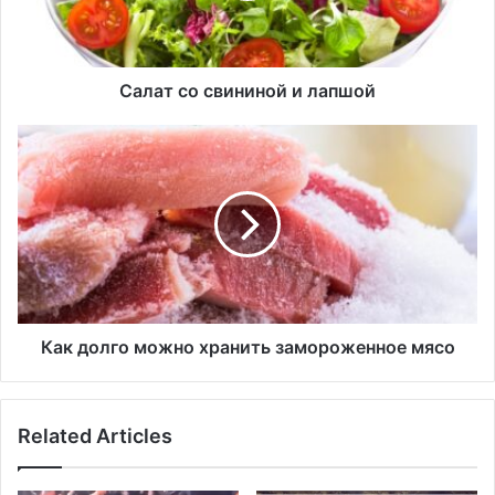
о
с
в
и
Салат со свининой и лапшой
н
и
К
н
а
о
к
й
д
и
о
л
л
а
г
п
о
ш
м
о
о
Как долго можно хранить замороженное мясо
й
ж
н
о
Related Articles
х
р
а