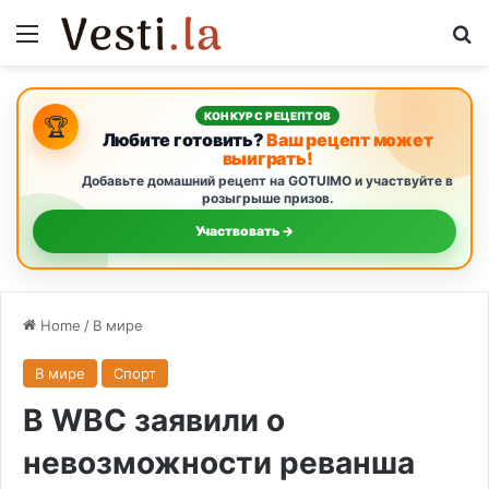
Menu
S
КОНКУРС РЕЦЕПТОВ
🏆
Любите готовить?
Ваш рецепт может
выиграть!
Добавьте домашний рецепт на GOTUIMO и участвуйте в
розыгрыше призов.
Участвовать →
Home
/
В мире
В мире
Спорт
В WBC заявили о
невозможности реванша