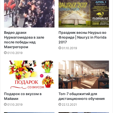
н
и
т
ь
з
а
Видео драки
Праздник весны Наурыз во
м
Нурмагомедова в зале
Флориде | Nauryz in Florida
о
после победы над
2017
р
Макгрегором‍
01.10.2019
о
01.10.2019
ж
е
н
н
о
е
м
я
Подарок со вкусом в
Топ-7 общежитий для
с
Майами
дистанционного обучения
о
01.10.2019
22.12.2021