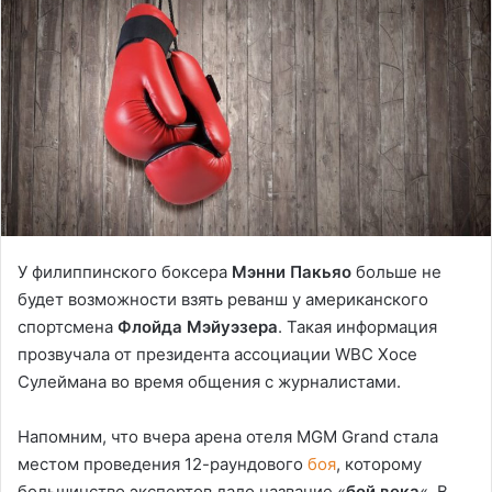
У филиппинского боксера
Мэнни Пакьяо
больше не
будет возможности взять реванш у американского
спортсмена
Флойда Мэйуэзера
. Такая информация
прозвучала от президента ассоциации WBC Хосе
Сулеймана во время общения с журналистами.
Напомним, что вчера арена отеля MGM Grand стала
местом проведения 12-раундового
боя
, которому
большинство экспертов дало название «
бой века
«. В