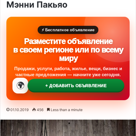
Мэнни Пакьяо
⚡ Бесплатное объявление
Разместите объявление
в своем регионе или по всему
миру
Продажи, услуги, работа, жилье, вещи, бизнес и
частные предложения — начните уже сегодня.
🌍
+ ДОБАВИТЬ ОБЪЯВЛЕНИЕ
01.10.2019
456
Less than a minute