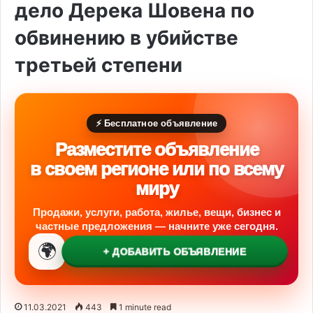
дело Дерека Шовена по
обвинению в убийстве
третьей степени
⚡ Бесплатное объявление
Разместите объявление
в своем регионе или по всему
миру
Продажи, услуги, работа, жилье, вещи, бизнес и
частные предложения — начните уже сегодня.
🌍
+ ДОБАВИТЬ ОБЪЯВЛЕНИЕ
11.03.2021
443
1 minute read