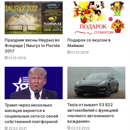
у
а
с
в
о
л
к
и
р
в
у
а
Праздник весны Наурыз во
Подарок со вкусом в
ж
е
Флориде | Nauryz in Florida
Майами
н
т
2017
01.10.2019
ы
р
01.10.2019
м
е
п
г
р
и
о
с
к
т
у
р
р
а
о
ц
Tesla отзывает 53 822
Трамп через несколько
р
и
автомобилей с функцией
месяцев вернется в
о
ю
«полного автономного
социальные сети со своей
м
вождения»
н
собственной платформой
М
о
02.02.2022
22.03.2021