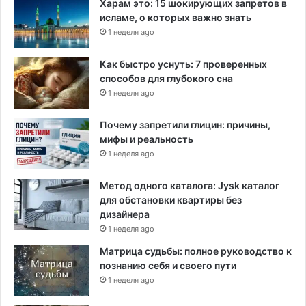
Харам это: 15 шокирующих запретов в
а
исламе, о которых важно знать
е
1 неделя ago
т
о
Как быстро уснуть: 7 проверенных
б
способов для глубокого сна
о
1 неделя ago
р
о
Почему запретили глицин: причины,
т
мифы и реальность
ы
1 неделя ago
Метод одного каталога: Jysk каталог
для обстановки квартиры без
дизайнера
1 неделя ago
Матрица судьбы: полное руководство к
познанию себя и своего пути
1 неделя ago