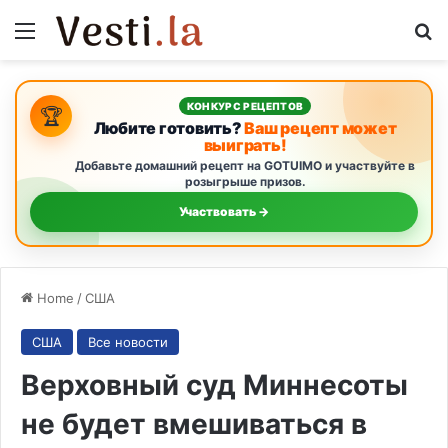
Menu
S
КОНКУРС РЕЦЕПТОВ
🏆
Любите готовить?
Ваш рецепт может
выиграть!
Добавьте домашний рецепт на GOTUIMO и участвуйте в
розыгрыше призов.
Участвовать →
Home
/
США
США
Все новости
Верховный суд Миннесоты
не будет вмешиваться в