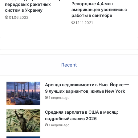
с
d
Рекордные 4,4 млн
передовых ракетных
с
I
американцев уволились с
систем в Украину
л
n
работы в сентябре
01.06.2022
е
в
12.11.2021
д
К
о
и
в
т
а
а
н
е
и
Recent
е
Т
р
Аренда недвижимости в Нью-Йорке —
а
9 лучших вариантов, жилье New York
м
п
1 неделя ago
а
н
Средняя зарплата в США в месяц:
а
подробный анализ 2026
б
1 неделя ago
и
р