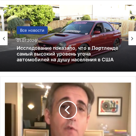
США
Все новости
13.06.2025
01.07.2026
Америка имеет огромный избыток сыра
М
Исследование показало, что в Портленде
а
самый высокий уровень угона
й
автомобилей на душу населения в США
к
л
К
о
э