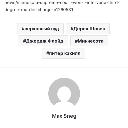
news/minnesota-supreme-court-won-t-intervene-third-
degree-murder-charge-n1260531
верховный суд
Дерек Шовен
Джордж Флойд
Миннесота
питер кэхилл
Max Sneg