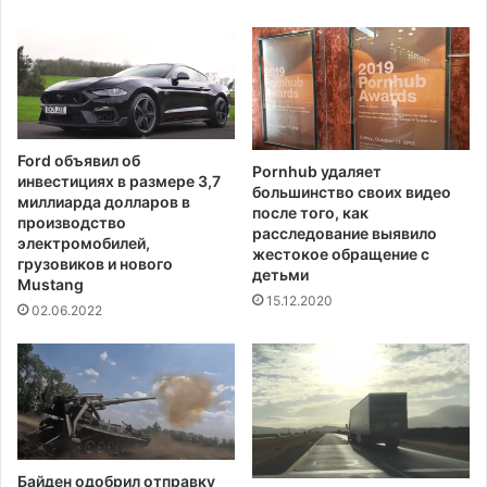
а
в
н
ы
х
х
э
п
т
о
т
л
е
ь
Ford объявил об
н
Pornhub удаляет
з
инвестициях в размере 3,7
большинство своих видео
а
о
миллиарда долларов в
после того, как
,
в
производство
расследование выявило
п
а
электромобилей,
жестокое обращение с
о
грузовиков и нового
т
детьми
с
Mustang
е
15.12.2020
к
л
02.06.2022
о
е
л
й
ь
L
к
i
у
n
р
k
а
e
Байден одобрил отправку