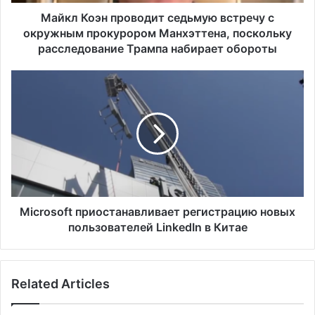
н
п
Майкл Коэн проводит седьмую встречу с
р
окружным прокурором Манхэттена, поскольку
о
расследование Трампа набирает обороты
в
о
M
д
i
и
c
т
r
с
o
е
s
д
o
ь
f
м
t
у
п
Microsoft приостанавливает регистрацию новых
ю
р
пользователей LinkedIn в Китае
в
и
с
о
т
с
р
Related Articles
т
е
а
ч
н